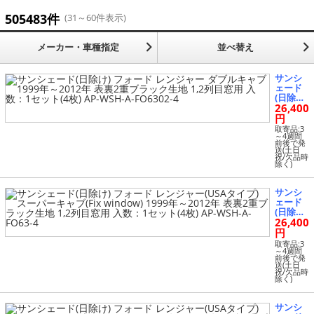
ステップ・スタンド (42)
505483件
(31～60件表示)
タイヤ (38)
メーカー・車種指定
並べ替え
ツーリング・タンデム関連 (6)
サンシ
ェード
(日除け)
ハンドル・グリップ (1658)
26,400
フォー
ド レン
円
ジャー
バイクウエア (3)
取寄品:3
ダブル
～4週間
前後で発
キャブ 1
送(土日
999年～
バッグ (6)
祝/欠品時
除く)
2012年
表裏2重
ブラッ
パーツ (1622)
サンシ
ク生地
ェード
1,2列目
(日除け)
窓用 入
フィルター (278)
26,400
フォー
数：1セ
ド レン
円
ット(4
ジャー
枚) AP-
取寄品:3
フレーム関連パーツ (11)
(USAタ
～4週間
WSH-A-
前後で発
イプ) ス
FO6302-
送(土日
ーパー
祝/欠品時
4
ブレーキパーツ (12640)
除く)
キャブ
(Fix wi
ndow)
プロテクター (1)
サンシ
1999年