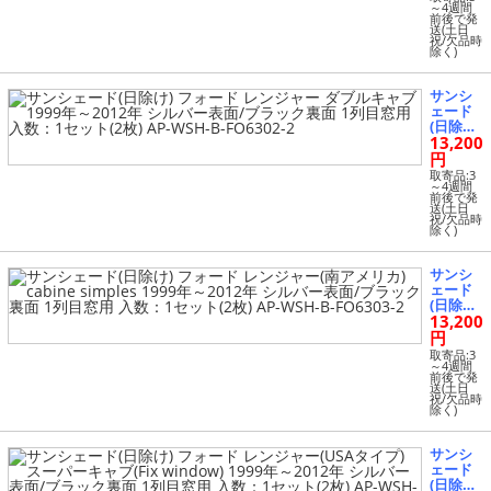
(USAタ
～4週間
数：1セ
前後で発
イプ) レ
ット(5
送(土日
ギュラ
祝/欠品時
枚) AP-
除く)
ーキャ
WSH-B-
ブ 1993
FO6302-
年～201
5
サンシ
2年 シル
ェード
バー表
(日除け)
面/ブラ
13,200
フォー
ック裏
ド レン
円
面 1列目
ジャー
窓用 入
取寄品:3
ダブル
～4週間
数：1セ
前後で発
キャブ 1
ット(2
送(土日
999年～
祝/欠品時
枚) AP-
除く)
2012年
WSH-B-
シルバ
FO6301-
ー表面/
2
サンシ
ブラッ
ェード
ク裏面 1
(日除け)
列目窓
13,200
フォー
用 入
ド レン
円
数：1セ
ジャー
ット(2
取寄品:3
(南アメ
～4週間
枚) AP-
前後で発
リカ) ca
WSH-B-
送(土日
bine si
祝/欠品時
FO6302-
除く)
mples 1
2
999年～
2012年
サンシ
シルバ
ェード
ー表面/
(日除け)
ブラッ