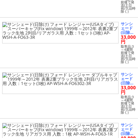
ット(2
前後で発
イプ) ス
枚) AP-
送(土日
ーパー
祝/欠品時
WSH-A-
除く)
キャブ
FO6303-
(Fix wi
2
ndow)
サンシ
1999年
ェード
～2012
(日除け)
年 表裏2
33,000
フォー
重ブラ
ド レン
円
ック生
ジャー
地 1列目
取寄品:3
(USAタ
～4週間
窓用 入
前後で発
イプ) ス
数：1セ
送(土日
ーパー
祝/欠品時
ット(2
除く)
キャブ
枚) AP-
(Fix wi
WSH-A-
ndow)
FO63-2
サンシ
1999年
ェード
～2012
(日除け)
年 表裏2
33,000
フォー
重ブラ
ド レン
円
ック生
ジャー
地 2列
取寄品:3
ダブル
～4週間
目/リア
前後で発
キャブ 1
ガラス
送(土日
999年～
祝/欠品時
用 入
除く)
2012年
数：1セ
表裏2重
ット(3
ブラッ
枚) AP-
サンシ
ク生地 2
WSH-A-
ェード
列目/リ
FO63-3
(日除け)
アガラ
R
フォー