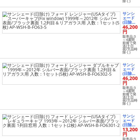
除く)
キャブ
4
(Fix wi
ndow)
サンシ
1999年
ェード
～2012
(日除け)
年 シル
46,200
フォー
バー表
ド レン
円
面/ブラ
ジャー
ック裏
取寄品:3
(USAタ
～4週間
面 1,2列
前後で発
イプ) ス
目窓用
送(土日
ーパー
祝/欠品時
入数：1
除く)
キャブ
セット
(Fix wi
(4枚) AP
ndow)
-WSH-B
サンシ
1999年
-FO63-4
ェード
～2012
(日除け)
年 シル
46,200
フォー
バー表
ド レン
円
面/ブラ
ジャー
ック裏
取寄品:3
ダブル
～4週間
面 1,2列
前後で発
キャブ 1
目＆リ
送(土日
999年～
祝/欠品時
アガラ
除く)
2012年
ス用 入
シルバ
数：1セ
ー表面/
ット(5
サンシ
ブラッ
枚) AP-
ェード
ク裏面
WSH-B-
(日除け)
1,2列目
FO63-5
13,200
フォー
＆リア
ド レン
円
ガラス
ジャー
用 入
取寄品:3