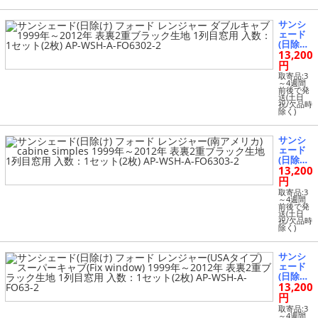
FO6302-
電装パーツ (1599)
ブ 1993
5
年～201
サンシ
2年 表裏
盗難防止用品 (67)
ェード
2重ブラ
(日除け)
ック生
13,200
フォー
地 1列目
冷却系パーツ (688)
ド レン
円
窓用 入
ジャー
数：1セ
取寄品:3
ダブル
～4週間
ット(2
その他 (172)
前後で発
キャブ 1
枚) AP-
送(土日
999年～
祝/欠品時
WSH-A-
除く)
2012年
FO6301-
表裏2重
2
ブラッ
サンシ
ク生地 1
ェード
列目窓
(日除け)
用 入
13,200
フォー
数：1セ
ド レン
円
ット(2
ジャー
枚) AP-
取寄品:3
(南アメ
～4週間
WSH-A-
前後で発
リカ) ca
FO6302-
送(土日
bine si
祝/欠品時
2
除く)
mples 1
999年～
2012年
サンシ
表裏2重
ェード
ブラッ
(日除け)
ク生地 1
13,200
フォー
列目窓
ド レン
円
用 入
ジャー
数：1セ
取寄品:3
(USAタ
～4週間