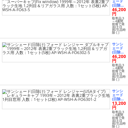
ェード
～2012
(日除け)
年 表裏2
ヘルメット (195)
46,200
フォー
重ブラ
ド レン
円
ック生
ジャー
地 1,2列
取寄品:3
ホイール (1)
(USAタ
～4週間
目窓用
前後で発
イプ) ス
入数：1
送(土日
ーパー
祝/欠品時
セット
マフラー (392)
除く)
キャブ
(4枚) AP
(Fix wi
-WSH-A
ndow)
-FO63-4
サンシ
ミラー (279)
1999年
ェード
～2012
(日除け)
年 表裏2
46,200
フォー
メーター (207)
重ブラ
ド レン
円
ック生
ジャー
地 1,2列
取寄品:3
ダブル
～4週間
メンテナンス (878)
目＆リ
前後で発
キャブ 1
アガラ
送(土日
999年～
祝/欠品時
ス用 入
除く)
2012年
ランプ・レンズ (440)
数：1セ
表裏2重
ット(5
ブラッ
枚) AP-
サンシ
ク生地
レインウエア (4)
WSH-A-
ェード
1,2列目
FO63-5
(日除け)
＆リア
13,200
フォー
ガラス
外装パーツ (13626)
ド レン
円
用 入
ジャー
数：1セ
取寄品:3
(USAタ
～4週間
ット(5
駆動系パーツ (3733)
前後で発
イプ) レ
枚) AP-
送(土日
ギュラ
祝/欠品時
WSH-A-
除く)
ーキャ