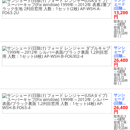
サンシ
ク生地 2
ェード
列目窓
(日除け)
用 入
13,200
フォー
数：1セ
ド レン
円
ット(2
ジャー
枚) AP-
取寄品:3
(USAタ
～4週間
WSH-A-
前後で発
イプ) ス
FO6302-
送(土日
ーパー
祝/欠品時
2U
除く)
キャブ
(Fix wi
ndow)
サンシ
1999年
ェード
～2012
(日除け)
年 表裏2
26,400
フォー
重ブラ
ド レン
円
ック生
ジャー
地 2列目
取寄品:3
ダブル
～4週間
窓用 入
前後で発
キャブ 1
数：1セ
送(土日
999年～
祝/欠品時
ット(2
除く)
2012年
枚) AP-
シルバ
WSH-A-
ー表面/
FO63-2
サンシ
ブラッ
U
ェード
ク裏面
(日除け)
1,2列目
26,400
フォー
窓用 入
ド レン
円
数：1セ
ジャー
ット(4
取寄品:3
(USAタ
～4週間
枚) AP-
前後で発
イプ) ス
WSH-B-
送(土日
ーパー
祝/欠品時
FO6302-