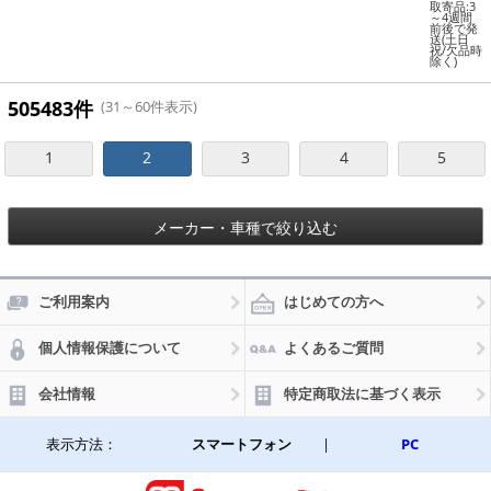
ジャー
用 入
取寄品:3
(USAタ
～4週間
数：1セ
前後で発
イプ) ス
ット(4
送(土日
ーパー
祝/欠品時
枚) AP-
除く)
キャブ
WSH-D-
(Fix wi
FO6302-
ndow)
4
505483件
(31～60件表示)
1999年
～2012
年 シル
1
2
3
4
5
バー表
面/ブラ
ック裏
面 折り
たたみ
メーカー・車種で絞り込む
1,2列目
窓用 入
数：1セ
ット(4
枚) AP-
ご利用案内
はじめての方へ
WSH-D-
FO63-4
個人情報保護について
よくあるご質問
会社情報
特定商取法に基づく表示
表示方法：
スマートフォン
|
PC