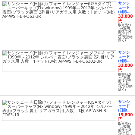
ndow)
サンシ
1999年
ェード
～2012
(日除け)
年 シル
33,000
フォー
バー表
ド レン
円
面/ブラ
ジャー
ック裏
取寄品:3
(USAタ
～4週間
面 2列目
前後で発
イプ) ス
窓用 入
送(土日
ーパー
祝/欠品時
数：1セ
除く)
キャブ
ット(2
(Fix wi
枚) AP-
ndow)
WSH-B-
サンシ
1999年
FO63-2
ェード
～2012
U
(日除け)
年 シル
33,000
フォー
バー表
ド レン
円
面/ブラ
ジャー
ック裏
取寄品:3
ダブル
～4週間
面 2列
前後で発
キャブ 1
目/リア
送(土日
999年～
祝/欠品時
ガラス
除く)
2012年
用 入
シルバ
数：1セ
ー表面/
ット(3
サンシ
ブラッ
枚) AP-
ェード
ク裏面 2
WSH-B-
(日除け)
列目/リ
FO63-3
19,800
フォー
アガラ
R
ド レン
円
ス用 入
ジャー
数：1セ
取寄品:3
(USAタ
～4週間
ット(3
前後で発
イプ) ス
枚) AP-
送(土日