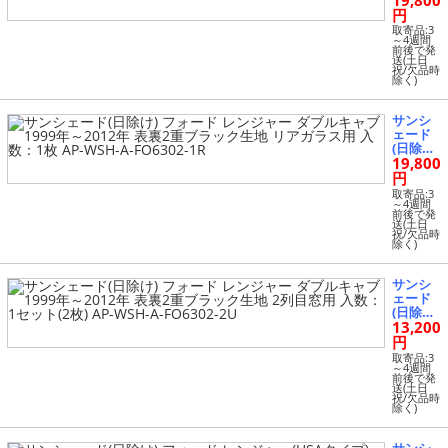
19,800
ス用 入
ド レン
円
数：1セ
ジャー
ット(3
取寄品:3
(USAタ
～4週間
枚) AP-
前後で発
イプ) ス
WSH-A-
送(土日
ーパー
祝/欠品時
FO6302-
除く)
キャブ
3R
(Fix wi
ndow)
サンシ
1999年
ェード
～2012
(日除け)
年 表裏2
19,800
フォー
重ブラ
ド レン
円
ック生
ジャー
地 リア
取寄品:3
ダブル
～4週間
ガラス
前後で発
キャブ 1
用 入
送(土日
999年～
祝/欠品時
数：1枚
除く)
2012年
AP-WS
表裏2重
H-A-FO
ブラッ
63-1R
サンシ
ク生地
ェード
リアガ
(日除け)
ラス用
13,200
フォー
入数：1
ド レン
円
枚 AP-
ジャー
WSH-A-
取寄品:3
ダブル
～4週間
FO6302-
前後で発
キャブ 1
1R
送(土日
999年～
祝/欠品時
除く)
2012年
表裏2重
ブラッ