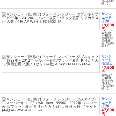
ーパー
祝/欠品時
WSH-B-
除く)
キャブ
FO6302-
(Fix wi
3R
ndow)
サンシ
1999年
ェード
～2012
(日除け)
年 シル
19,800
フォー
バー表
ド レン
円
面/ブラ
ジャー
ック裏
取寄品:3
ダブル
～4週間
面 リア
前後で発
キャブ 1
ガラス
送(土日
999年～
祝/欠品時
用 入
除く)
2012年
数：1枚
シルバ
AP-WS
ー表面/
H-B-FO
サンシ
ブラッ
63-1R
ェード
ク裏面
(日除け)
リアガ
47,600
フォー
ラス用
ド レン
円
入数：1
ジャー
枚 AP-
取寄品:3
ダブル
～4週間
WSH-B-
前後で発
キャブ 1
FO6302-
送(土日
999年～
祝/欠品時
1R
除く)
2012年
シルバ
ー表面/
サンシ
ブラッ
ェード
ク裏面
(日除け)
折りた
47,600
フォー
たみ 1,2
ド レン
円
列目窓