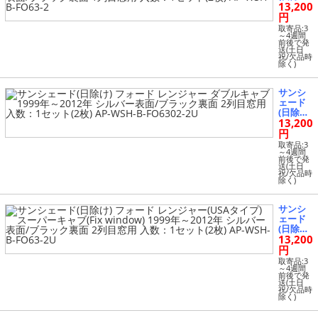
13,200
フォー
ク裏面 1
ド レン
円
列目窓
ジャー
用 入
取寄品:3
(USAタ
～4週間
数：1セ
前後で発
イプ) ス
ット(2
送(土日
ーパー
祝/欠品時
枚) AP-
除く)
キャブ
WSH-B-
(Fix wi
FO6303-
ndow)
2
サンシ
1999年
ェード
～2012
(日除け)
年 シル
13,200
フォー
バー表
ド レン
円
面/ブラ
ジャー
ック裏
取寄品:3
ダブル
～4週間
面 1列目
前後で発
キャブ 1
窓用 入
送(土日
999年～
祝/欠品時
数：1セ
除く)
2012年
ット(2
シルバ
枚) AP-
ー表面/
WSH-B-
サンシ
ブラッ
FO63-2
ェード
ク裏面 2
(日除け)
列目窓
13,200
フォー
用 入
ド レン
円
数：1セ
ジャー
ット(2
取寄品:3
(USAタ
～4週間
枚) AP-
前後で発
イプ) ス
WSH-B-
送(土日
ーパー
祝/欠品時
FO6302-
除く)
キャブ
2U
(Fix wi