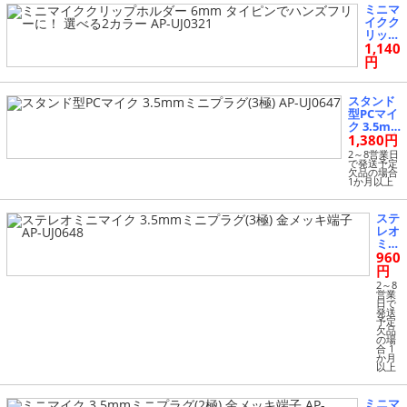
-UJ064
ミニマ
4
イクク
ブルーレイ・DVDレコーダー（プレーヤー） (5)
リップ
1,140
ホルダ
ー 6m
円
プリンタ・インク (1)
m タ
イピン
でハン
スタンド
ホームシアター・プロジェクター (3)
ズフリ
型PCマイ
ーに！
ク 3.5m
選べる
1,380円
mミニプ
家電 (307)
2カラ
ラグ(3極)
2～8営業日
ー AP-
で発送予定
AP-UJ064
欠品の場合
UJ032
7
季節家電（冷暖房） (139)
1か月以上
1
住宅設備ドアホン・インターホン (36)
ステ
レオ
ミニ
消耗品・各種部品 (78)
960
マイ
ク 3.
円
5m
2～8
消耗品・各種部品 (3)
mミ
営業
日で
ニプ
発送
ラグ
予定
欠品
生活家電 (2)
(3
の場
極)
合 1
金メ
か月
以上
生活洗濯機 (29)
ッキ
端子
AP-
ミニマ