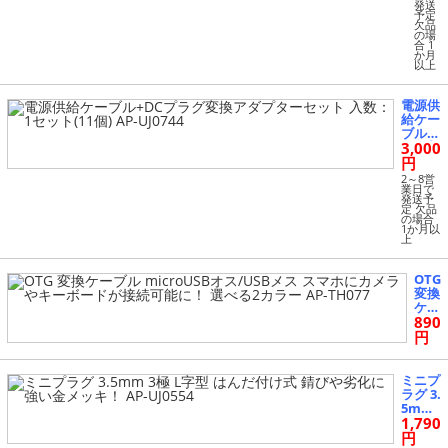
発送
(5.5/
予定
欠品
2.5
の場
m
合 1
m)-
か月
以上
DC
メス
(5.5/
電源供
2.1
給ケー
m
ブル+
m)
3,000
DCプ
AP-
ラグ変
円
UJ0
換アダ
2～8営
743
プター
業日で
発送予
セット
定 欠品
入数：
の場合
1か月以
1セッ
上
ト(11
個) AP
-UJ074
OTG
4
変換
ケー
890
ブル
mic
円
roU
SB
オ
ミニプ
ス/
ラグ 3.
USB
5mm
メス
1,790
3極 L
スマ
字型
円
ホに