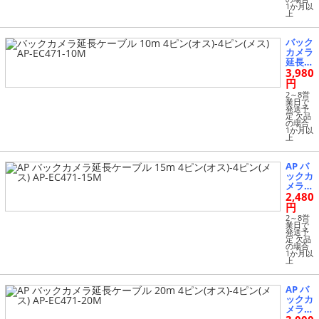
1か月以
AP-EC
上
471-5
M
バック
カメラ
延長ケ
3,980
ーブル
10m 4
円
ピン
2～8営
(オス)-
業日で
発送予
4ピン
定 欠品
(メス)
の場合
1か月以
AP-EC
上
471-10
M
AP バ
ックカ
メラ延
2,480
長ケー
ブル 1
円
5m 4
2～8営
ピン
業日で
発送予
(オス)-
定 欠品
4ピン
の場合
1か月以
(メス)
上
AP-EC
471-15
M
AP バ
ックカ
メラ延