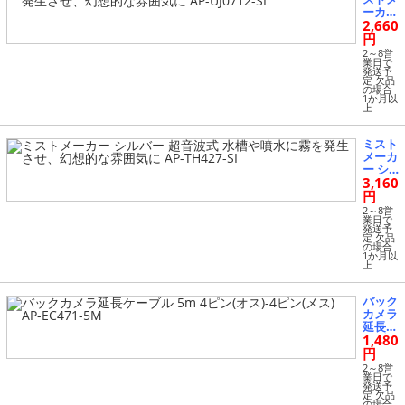
UJ071
ーカー
2-BK
2,660
シルバ
ー 超
円
音波式
2～8営
水槽や
業日で
発送予
噴水に
定 欠品
霧を発
の場合
1か月以
生さ
上
せ、幻
想的な
雰囲気
ミスト
に AP-
メーカ
UJ071
ー シ
2-SI
3,160
ルバー
超音波
円
式 水
2～8営
槽や噴
業日で
発送予
水に霧
定 欠品
を発生
の場合
1か月以
させ、
上
幻想的
な雰囲
気に A
バック
P-TH4
カメラ
27-SI
延長ケ
1,480
ーブル
5m 4
円
ピン
2～8営
(オス)-
業日で
発送予
4ピン
定 欠品
(メス)
の場合