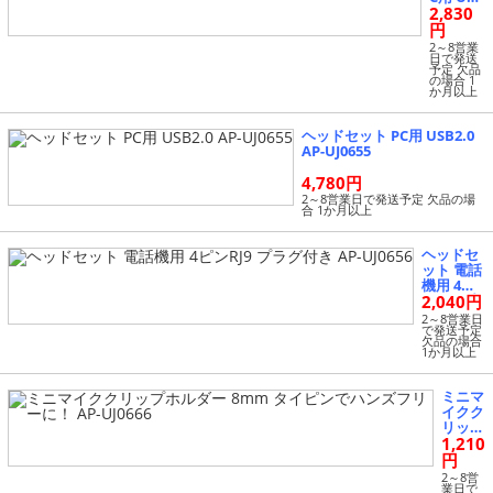
2,830
2.0 ミュ
ート機
円
能付き A
2～8営業
P-UJ065
日で発送
予定 欠品
4
の場合 1
か月以上
ヘッドセット PC用 USB2.0
AP-UJ0655
4,780円
2～8営業日で発送予定 欠品の場
合 1か月以上
ヘッドセ
ット 電話
機用 4ピ
2,040円
ンRJ9 プ
ラグ付き
2～8営業日
で発送予定
AP-UJ065
欠品の場合
6
1か月以上
ミニマ
イクク
リップ
1,210
ホルダ
ー 8m
円
m タ
2～8営
イピン
業日で