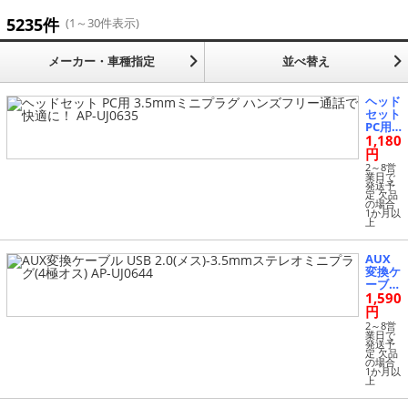
キッチングリル鍋 (16)
5235件
(1～30件表示)
キッチンコーヒーメーカー (4)
メーカー・車種指定
並べ替え
キッチントースター (8)
ヘッド
セット
PC用
キッチンホットプレート (23)
1,180
3.5m
mミニ
円
プラグ
キッチンポット・電気ケトル (53)
2～8営
ハンズ
業日で
発送予
フリー
定 欠品
通話で
キッチン浄水器・整水器 (8)
の場合
1か月以
快適
上
に！ A
P-UJ06
キッチン炊飯器 (74)
35
AUX
変換ケ
キッチン冷蔵庫 (2)
ーブル
1,590
USB 2.
0(メ
円
スマートフォンアクセサリー (13)
ス)-3.5
2～8営
mmス
業日で
発送予
テレオ
定 欠品
タブレット・スマホ周辺機器 (3241)
ミニプ
の場合
1か月以
ラグ(4
上
極オ
パソコン周辺機器 (942)
ス) AP