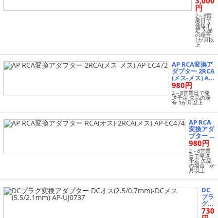
3,000
長ケー
ブル 2
円
0m 4
2～8営
ピン
業日で
発送予
(オス)-
定 欠品
4ピン
の場合
1か月以
(メス)
上
AP-EC
471-20
M
AP RCA変換ア
ダプター 2RCA
(メス-メス) AP-
980円
EC472
2～8営業日で発
送予定 欠品の場
合 1か月以上
AP RCA
変換アダ
プター R
980円
CA(オス)
-2RCA
2～8営業
日で発送
(メス) A
予定 欠品
P-EC474
の場合 1か
月以上
DC
プラ
グ変
730
換ア
ダプ