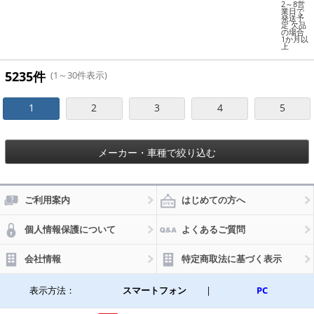
はんだ
2～8営
カメ
付け式
業日で
発送予
ラや
錆びや
定 欠品
キー
劣化に
の場合
ボー
1か月以
強い金
上
ドが
メッ
接続
キ！ A
可能
P-UJ05
5235件
(1～30件表示)
に！
54
選べ
る2
1
2
3
4
5
カラ
ー A
P-T
H07
7
メーカー・車種で絞り込む
ご利用案内
はじめての方へ
個人情報保護について
よくあるご質問
会社情報
特定商取法に基づく表示
表示方法：
スマートフォン
|
PC