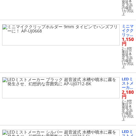
発送予
でハン
定 欠品
ズフリ
の場合
1か月以
ーに！
上
AP-UJ
0666
ミニマ
イクク
リップ
1,150
ホルダ
ー 9m
円
m タ
2～8営
イピン
業日で
発送予
でハン
定 欠品
ズフリ
の場合
1か月以
ーに！
上
AP-UJ
0668
LEDミ
ストメ
ーカー
2,180
ブラッ
ク 超
円
音波式
2～8営
水槽や
業日で
発送予
噴水に
定 欠品
霧を発
の場合
1か月以
生さ
上
せ、幻
想的な
雰囲気
LEDミ
に AP-
ストメ