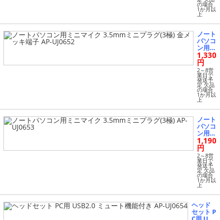
P-UJ06
の場合
1か月以
51
上
ノート
パソコ
ン用ミ
1,330
ニマイ
ク 3.5
円
mmミ
2～8営
ニプラ
業日で
発送予
グ(3
定 欠品
極) 金
の場合
1か月以
メッキ
上
端子 A
P-UJ06
52
ノート
パソコ
ン用ミ
1,190
ニマイ
ク 3.5
円
mmミ
2～8営
ニプラ
業日で
発送予
グ(3
定 欠品
極) AP
の場合
1か月以
-UJ065
上
3
ヘッド
セット P
C用 USB