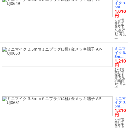
生活掃除機 (7)
UJ0
イク 3.
648
5mm
1,010
ミニプ
電子辞書・FAX・電話 (2)
ラグ(2
円
極) 金
2～8営
メッキ
業日で
美容・健康シェーバー・バリカン (2)
発送予
端子 A
定 欠品
P-UJ06
の場合
1か月以
49
美容・健康メンズシェーバー (1)
上
美容・健康家電 (16)
ミニマ
イク 3.
5mm
1,210
美容・健康電動歯ブラシ (1)
ミニプ
ラグ(3
円
極) 金
2～8営
その他 (16)
メッキ
業日で
発送予
端子 A
定 欠品
P-UJ06
の場合
1か月以
キッチンその他 (59)
50
上
ミニマ
イク 3.
5mm
1,210
ミニプ
ラグ(4
円
極) 金
2～8営
メッキ
業日で
発送予
端子 A
定 欠品