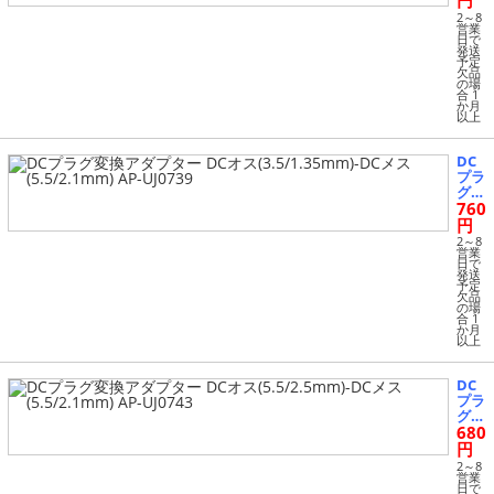
円
ター
2～8
DC
営業
日で
オス
発送
(2.5/
予定
欠品
0.7
の場
m
合 1
m)-
か月
以上
DC
メス
(5.5/
DC
2.1
プラ
m
グ変
m)
760
換ア
AP-
ダプ
円
UJ0
ター
2～8
737
DC
営業
日で
オス
発送
(3.5/
予定
欠品
1.35
の場
m
合 1
m)-
か月
以上
DC
メス
(5.5/
DC
2.1
プラ
m
グ変
m)
680
換ア
AP-
ダプ
円
UJ0
ター
2～8
739
DC
営業
日で
オス