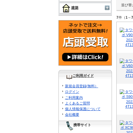
並び替
建築
7
件（
1
～
ご利用ガイド
新規会員登録(無料）
ログイン
ご利用案内
よくあるご質問
個人情報保護について
会社概要
携帯サイト