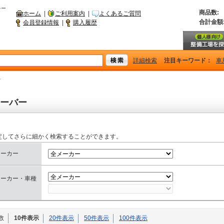
シー
商品数:
ホーム
|
ご利用案内
|
よくあるご質問
合計金額
会員登録情報
|
購入履歴
詳細検索
注目キーワード：
車
ー
ーバー
定してさらに細かく検索することができます。
メーカー
メーカー・車種
数
10件表示
20件表示
50件表示
100件表示