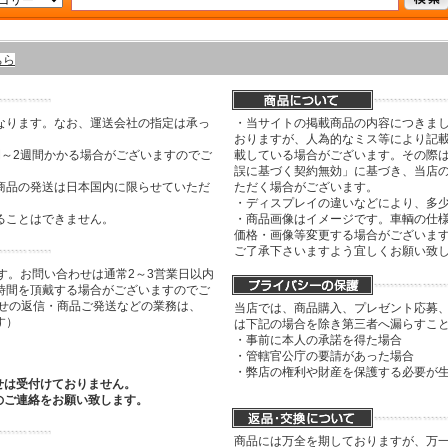
ちら
なります。なお、運送会社の指定は承っ
・当サイトの掲載商品の内容につきま
おりますが、人為的なミス等により記
間～2週間かかる場合がございますのでご
載している場合がございます。その際は
誤に基づく契約無効」に基づき、当店
商品の発送は日本国内に限らせていただ
ただく場合がございます。
・ディスプレイの違いなどにより、多
ることはできません。
・商品画像はイメージです。車輌の仕
価格・画像等変更する場合がございま
ご了承下さいますよう宜しくお願い致
す。お問い合わせは通常2～3営業日以内
時間を頂戴する場合がございますのでご
わせの返信・商品ご発送などの業務は、
当店では、商品購入、プレゼント応募
す）
は下記の場合を除き第三者へ漏らすこ
・事前に本人の承諾を得た場合
・管轄官公庁の要請があった場合
・弊店の権利や財産を保護する必要が
せは受付けておりません。
のご連絡をお願い致します。
商品には万全を期しておりますが、万