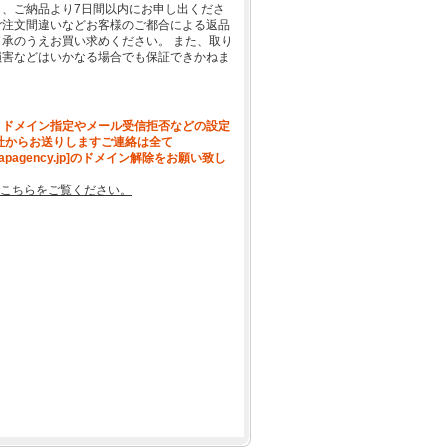
、ご納品より7日間以内にお申し出くださ
ご注文間違いなどお客様のご都合による返品
承のうえお買い求めください。 また、取り
損害などはいかなる場合でも保証できかねま
、ドメイン指定やメール受信拒否などの設定
社からお送りしますご連絡は全て
[apagency.jp]のドメイン解除をお願い致し
こちらをご覧ください。