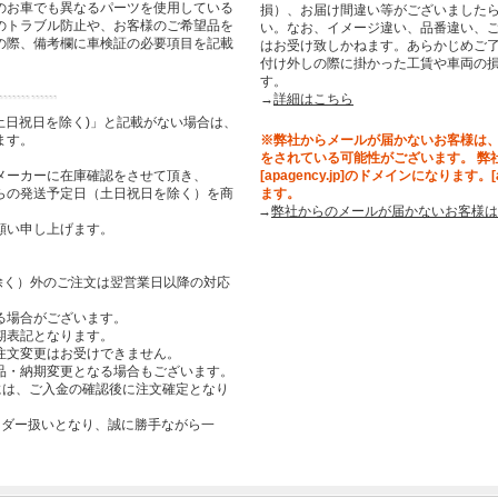
のお車でも異なるパーツを使用している
損）、お届け間違い等がございましたら
のトラブル防止や、お客様のご希望品を
い。なお、イメージ違い、品番違い、
の際、備考欄に車検証の必要項目を記載
はお受け致しかねます。あらかじめご了
付け外しの際に掛かった工賃や車両の
す。
→
詳細はこちら
土日祝日を除く)」と記載がない場合は、
ます。
※弊社からメールが届かないお客様は
をされている可能性がございます。 弊
メーカーに在庫確認をさせて頂き、
[apagency.jp]のドメインになります。
らの発送予定日（土日祝日を除く）を商
ます。
→
弊社からのメールが届かないお客様は
願い申し上げます。
祝日を除く）外のご注文は翌営業日以降の対応
る場合がございます。
期表記となります。
注文変更はお受けできません。
品・納期変更となる場合もございます。
合には、ご入金の確認後に注文確定となり
ーダー扱いとなり、誠に勝手ながら一
。