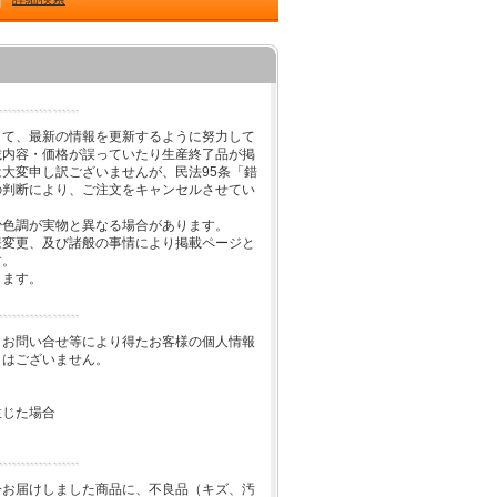
して、最新の情報を更新するように努力して
載内容・価格が誤っていたり生産終了品が掲
大変申し訳ございませんが、民法95条「錯
の判断により、ご注文をキャンセルさせてい
少色調が実物と異なる場合があります。
様変更、及び諸般の事情により掲載ページと
す。
します。
、お問い合せ等により得たお客様の個人情報
とはございません。
生じた場合
一お届けしました商品に、不良品（キズ、汚