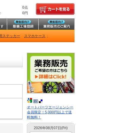
0点
:
0円
用ステッカー
スマホケース
;
オートパーツエージェンシー
会員限定！5,000円以上で送
料無料！
2026年08月07日(Fri)