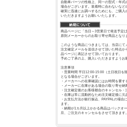
自動車パーツの性格上、同一の型式・年式
場合がございます。装着時に合わないなど
確実に迅速にお調べするためにも、ご購入
いただきますようお願いいたします。
商品ページに「当日～3営業日で発送予定(
原則メーカーからのお取り寄せ商品となり
このような商品につきましては、当店にて
注文確定メールを送信させて頂いた時点か
品ページに表記させて頂いております。
予めご了承の上、購入いただきますようお
注意事項
・営業時間 平日12:00-15:00（土日
となる場合がございます。
・メーカーへの在庫確認にはお時間を要す
・メーカーに在庫がある場合の取り寄せ納
・注文確定後のお客様都合のキャンセル・
・在庫は常に流動的なため注文確定後に欠
・お支払方法が銀行振込、PAYPALの場
ます。
・納期が1カ月以上かかる商品はバックオ
旦、ご注文のキャンセルをさせて頂きます