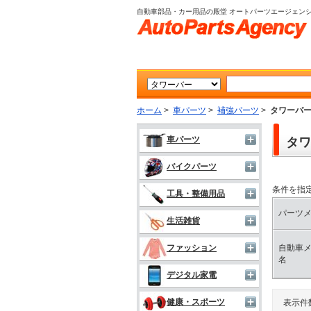
自動車部品・カー用品の殿堂 オートパーツエージェン
ホーム
>
車パーツ
>
補強パーツ
>
タワーバ
車パーツ
タワ
バイクパーツ
条件を指
工具・整備用品
パーツ
生活雑貨
自動車
ファッション
名
デジタル家電
健康・スポーツ
表示件