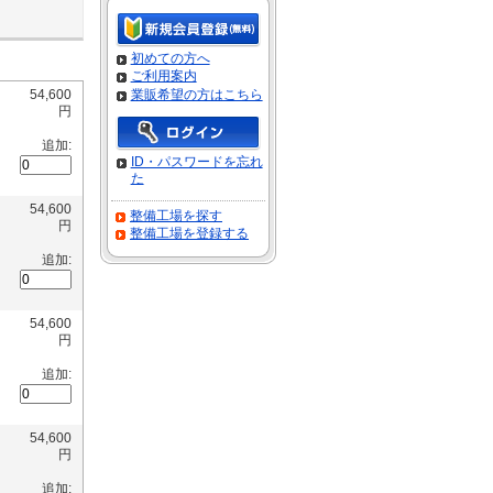
初めての方へ
ご利用案内
業販希望の方はこちら
54,600
円
追加:
ID・パスワードを忘れ
た
54,600
整備工場を探す
円
整備工場を登録する
追加:
54,600
円
追加:
54,600
円
追加: