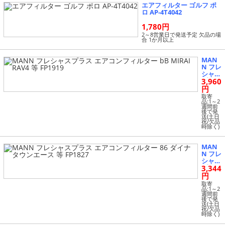
エアフィルター ゴルフ ポ
ロ AP-4T4042
1,780円
2～8営業日で発送予定 欠品の場
合 1か月以上
MAN
N フレ
シャス
3,960
プラス
エアコ
円
ンフィ
取寄
ルター
品:1～2
週間前
bB MI
後で発
RAI R
送(土日
祝/欠品
AV4 等
時除く)
FP191
9
MAN
N フレ
シャス
3,344
プラス
エアコ
円
ンフィ
取寄
ルター
品:1～2
週間前
86 ダ
後で発
イナ
送(土日
祝/欠品
タウン
時除く)
エース
等 FP1