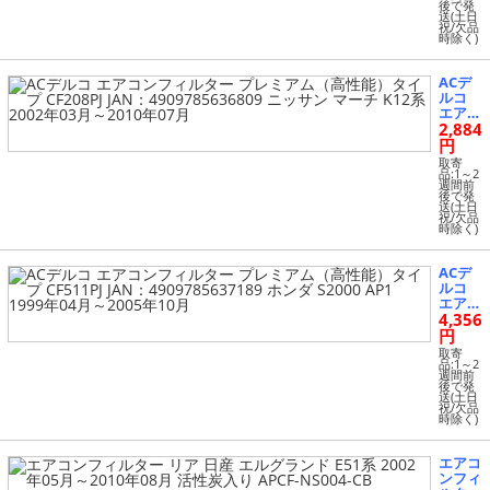
後で発
能）タ
送(土日
祝/欠品
イプ C
時除く)
F114PJ
JAN：
49097
ACデ
85637
ルコ
622 ト
エアコ
ヨタ
2,884
ンフィ
ハイエ
ルター
円
ース T
プレミ
取寄
RH2＃
アム
品:1～2
＃,KD
週間前
（高性
後で発
H2＃
能）タ
送(土日
＃ 200
祝/欠品
イプ C
4年09
時除く)
F208PJ
月～20
JAN：
07年0
49097
ACデ
7月
85636
ルコ
809 ニ
エアコ
ッサン
4,356
ンフィ
マーチ
ルター
円
K12系
プレミ
取寄
2002
アム
品:1～2
年03月
週間前
（高性
後で発
～201
能）タ
送(土日
0年07
祝/欠品
イプ C
月
時除く)
F511PJ
JAN：
49097
エアコ
85637
ンフィ
189 ホ