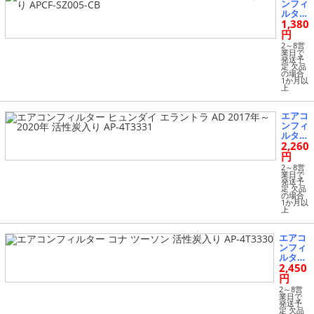
ンフィ
ルター
1,380
モコ
ルーク
円
ス AZ-
2～8営
ワゴン
業日で
発送予
等 活
定 欠品
性炭入
の場合
1か月以
り AP
上
CF-SZ
005-C
B
エアコ
ンフィ
ルター
2,260
ヒュン
ダイ
円
エラン
2～8営
トラ A
業日で
発送予
D 201
定 欠品
7年～2
の場合
1か月以
020年
上
活性炭
入り A
P-4T3
エアコ
331
ンフィ
ルター
2,450
コナ ツ
ーソン
円
活性炭
2～8営
入り A
業日で
発送予
P-4T33
定 欠品