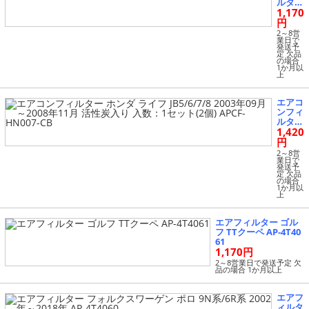
ルター
ンダ S
1,170
リア
2000 A
日産
円
P1 199
エルグ
2～8営
9年04
ランド
業日で
月～20
発送予
E51系
定 欠品
05年1
2002
の場合
0月
1か月以
年05月
上
～201
0年08
月 活
エアコ
性炭入
ンフィ
り AP
ルター
CF-NS
1,420
ホンダ
004-C
ライフ
円
B
JB5/6/
2～8営
7/8 20
業日で
発送予
03年0
定 欠品
9月～2
の場合
1か月以
008年
上
11月
活性炭
入り
エアフィルター ゴル
入数：
フ TTクーペ AP-4T40
1セッ
61
ト(2
1,170円
個) AP
2～8営業日で発送予定 欠
CF-HN
品の場合 1か月以上
007-C
B
エアフ
ィルタ