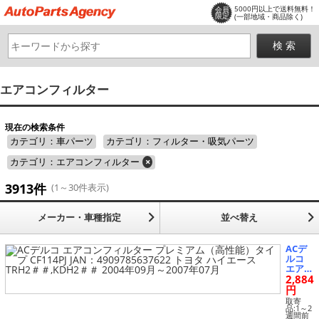
5000円以上で送料無料！
会員
限定
(一部地域・商品除く)
エアコンフィルター
現在の検索条件
カテゴリ：車パーツ
カテゴリ：フィルター・吸気パーツ
カテゴリ：エアコンフィルター
×
3913件
(1～30件表示)
メーカー・車種指定
並べ替え
ACデ
ルコ
エアコ
2,884
ンフィ
ルター
円
プレミ
取寄
アム
品:1～2
週間前
（高性