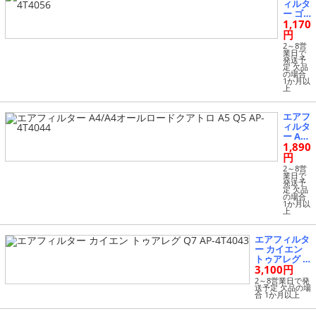
ィルタ
ー ゴ
1,170
ルフ
ニュー
円
ビート
2～8営
ル ボ
業日で
発送予
ーラ
定 欠品
等 AP-
の場合
1か月以
4T405
上
6
エアフ
ィルタ
ー A4/
1,890
A4オ
ールロ
円
ードク
2～8営
アトロ
業日で
発送予
A5 Q5
定 欠品
AP-4T
の場合
1か月以
4044
上
エアフィルタ
ー カイエン
トゥアレグ Q
3,100円
7 AP-4T4043
2～8営業日で発
送予定 欠品の場
合 1か月以上