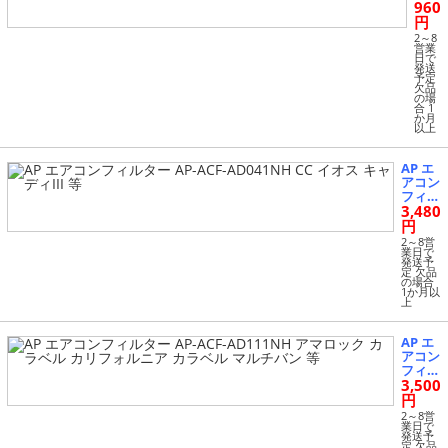
960
フィ
ルタ
円
ー A
2～8
P-A
営業
日で
CF-
発送
AD0
予定
欠品
31N
の場
H ゴ
合 1
ルフ
か月
以上
IV
ジェ
ッタ
AP エ
ニュ
アコン
ービ
フィル
ート
3,480
ター A
ル
P-ACF-
円
等
AD041
2～8営
NH CC
業日で
発送予
イオス
定 欠品
キャデ
の場合
1か月以
ィIII
上
等
AP エ
アコン
フィル
3,500
ター A
P-ACF-
円
AD111
2～8営
NH ア
業日で
発送予
マロッ
定 欠品