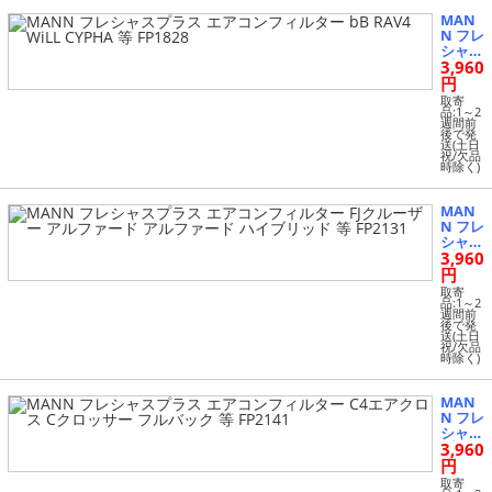
827
MAN
N フレ
シャス
3,960
プラス
エアコ
円
ンフィ
取寄
ルター
品:1～2
週間前
bB RA
後で発
V4 Wi
送(土日
祝/欠品
LL CY
時除く)
PHA
等 FP1
828
MAN
N フレ
シャス
3,960
プラス
エアコ
円
ンフィ
取寄
ルター
品:1～2
週間前
FJクル
後で発
ーザー
送(土日
祝/欠品
アルフ
時除く)
ァード
アルフ
ァード
MAN
ハイブ
N フレ
リッド
シャス
等 FP2
3,960
プラス
131
エアコ
円
ンフィ
取寄