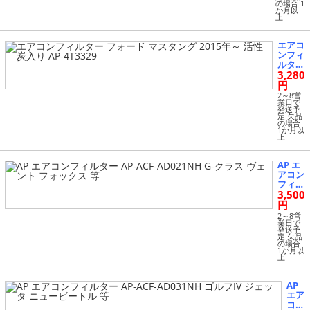
30
の場合 1
か月以
上
エアコ
ンフィ
ルター
3,280
フォー
ド マ
円
スタン
2～8営
グ 201
業日で
発送予
5年～
定 欠品
活性炭
の場合
1か月以
入り A
上
P-4T3
329
AP エ
アコン
フィル
3,500
ター A
P-ACF-
円
AD021
2～8営
NH G-
業日で
発送予
クラス
定 欠品
ヴェン
の場合
1か月以
ト フ
上
ォック
ス 等
AP
エア
コン