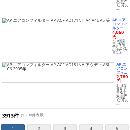
ク カ
の場合
1か月以
ラベル
上
カリフ
ォルニ
ア カ
AP エア
ラベル
コンフィ
マルチ
ルター A
バン
4,060
P-ACF-A
等
D171NH
円
A4 A4L A
2～8営業
5 等
日で発送
予定 欠品
の場合 1か
月以上
AP エ
アコン
フィル
2,780
ター A
P-ACF-
円
AD181
2～8営
NH ア
業日で
発送予
ウディ
定 欠品
A6L C
の場合
1か月以
6 2005
上
年～
3913件
(1～30件表示)
1
2
3
4
5