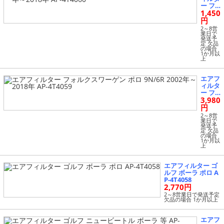
ー フ
1,450
ォルク
スワー
円
ゲン
2～8営
ポロ 9
業日で
発送予
N系/6
定 欠品
R系 20
の場合
1か月以
02年～
上
2018
年 AP-
4T406
エアフ
0
ィルタ
ー フ
3,980
ォルク
スワー
円
ゲン
2～8営
ポロ 9
業日で
発送予
N/6R
定 欠品
2002
の場合
1か月以
年～20
上
18年 A
P-4T4
059
エアフィルター ゴ
ルフ ボーラ ポロ A
P-4T4058
2,770円
2～8営業日で発送予定
欠品の場合 1か月以上
エアフ