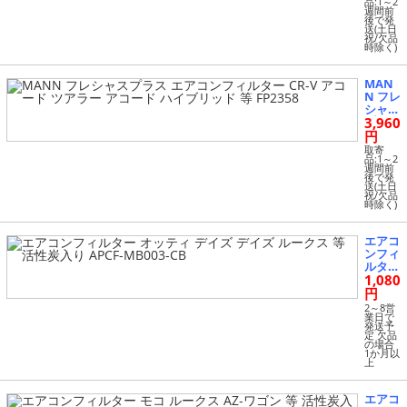
ルター
品:1～2
週間前
C4エ
後で発
アクロ
送(土日
祝/欠品
ス Cク
時除く)
ロッサ
ー フ
ルバッ
MAN
ク 等 F
N フレ
P2141
シャス
3,960
プラス
エアコ
円
ンフィ
取寄
ルター
品:1～2
週間前
CR-V
後で発
アコー
送(土日
祝/欠品
ド ツ
時除く)
アラー
アコー
ド ハ
エアコ
イブリ
ンフィ
ッド
ルター
等 FP2
1,080
オッテ
358
ィ デ
円
イズ
2～8営
デイズ
業日で
発送予
ルーク
定 欠品
ス 等
の場合
1か月以
活性炭
上
入り A
PCF-M
B003-
エアコ
CB