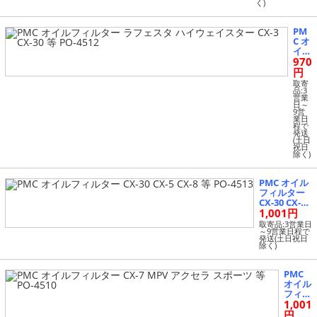
く)
PM
C オ
イル
970
フィ
ルタ
円
ー
取寄
ラフ
品:3
営業
ェス
日～
タ
9営
業日
ハイ
程で
ウェ
発送
イス
(土日
祝日
ター
除く)
CX-
3 CX
-30
PMC オイル
等 P
フィルター
O-4
CX-30 CX-5
512
1,001円
CX-8 等 PO-
4513
取寄品:3営業日
～9営業日程で
発送(土日祝日
除く)
PMC
オイル
フィル
1,001
ター C
X-7 M
円