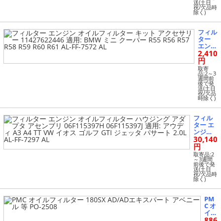
送(土日
7118003
祝/欠品時
除く)
38 適用:
メルセ
デス W2
フィル
04 C180
ター
C200 C2
エンジ
50 W21
2,410
ン オ
2 E200 E
イルフ
円
250 R17
ィルタ
2 SLK20
取寄
ー キ
品:2～3
0 SLK25
週間前
ット
0 2011-2
後で発
アクセ
送(土日
014 AL-
祝/欠品
サリー
FF-7081
時除く)
11427
AL
62244
6 適用:
フィル
BMW
ター エ
ミニ
ンジン
クーパ
30,140
オイル
ー R55
フィル
円
R56 R
ター ハ
取寄品:2
57 R58
ウジン
～3週間
R59 R
前後で発
グ アダ
送(土日
60 R61
プタ ア
祝/欠品時
AL-FF-
除く)
センブ
7572 A
リ 06F1
L
15397H
PM
06F1153
C オ
97J 適
イル
用: アウ
886
フィ