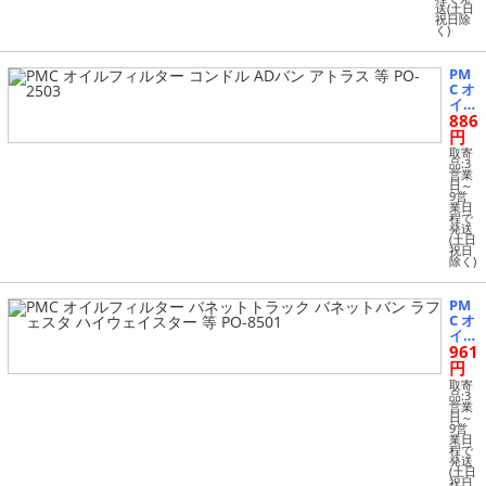
送(土日
ド 等 P
祝日除
O-251
く)
3
PM
C オ
イル
886
フィ
ルタ
円
ー
取寄
コン
品:3
営業
ドル
日～
AD
9営
業日
バン
程で
アト
発送
ラス
(土日
祝日
等 P
除く)
O-2
503
PM
C オ
イル
961
フィ
ルタ
円
ー
取寄
バネ
品:3
営業
ット
日～
トラ
9営
業日
ック
程で
バネ
発送
ット
(土日
祝日