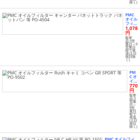
バン
除く)
ラフ
ェス
タ
PMC
ハイ
オイル
ウェ
フィル
イス
1,078
ター
ター
キャン
円
等 P
ター
取寄
O-8
バネッ
品:3営
501
業日～9
トトラ
営業日
ック
程で発
送(土日
バネッ
祝日除
トバン
く)
等 PO-
4504
PM
C オ
イル
770
フィ
ルタ
円
ー R
取寄
ush
品:3
営業
キャ
日～
ミ
9営
業日
コペ
程で
ン G
発送
R SP
(土日
祝日
ORT
除く)
等 P
O-9
502
PMC オイルフィ