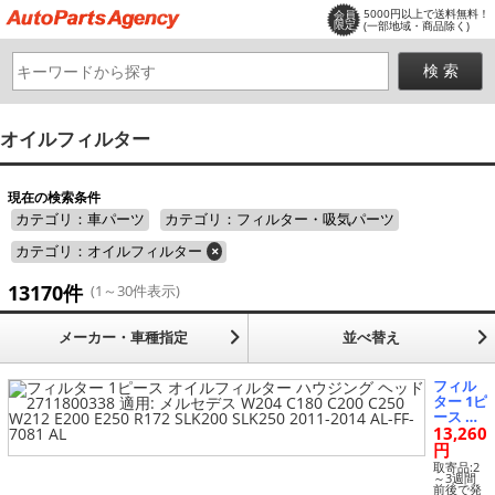
5000円以上で送料無料！
会員
限定
(一部地域・商品除く)
オイルフィルター
現在の検索条件
カテゴリ：車パーツ
カテゴリ：フィルター・吸気パーツ
カテゴリ：オイルフィルター
×
13170件
(1～30件表示)
メーカー・車種指定
並べ替え
フィル
ター 1ピ
ース オ
13,260
イルフ
ィルタ
円
ー ハウ
取寄品:2
ジング
～3週間
前後で発
ヘッド 2