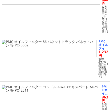
ディ A3
ルタ
円
A4 TT V
ー 1
W イオ
取寄
80S
品:3
ス ゴル
営業
X A
フ GTI
日～
D/A
9営
ジェッ
業日
Dエ
タ パサ
程で
キス
ート 2.0
発送
パー
(土日
L AL-FF-
祝日
ト
7297 AL
除く)
アベ
ニー
ル
PMC
等 P
オイル
O-2
フィル
508
1,232
ター 8
6 バネ
円
ットト
取寄
ラック
品:3営
業日～9
バネッ
営業日
トバン
程で発
送(土日
等 PO-
祝日除
3502
く)
PM
C オ
イル
963
フィ
ルタ
円
ー
取寄
コン
品:3
営業