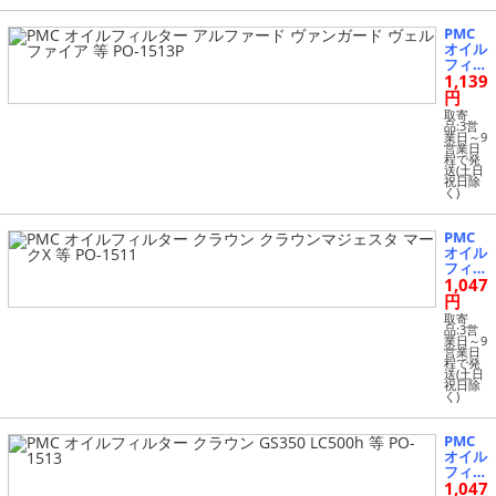
PMC
オイル
フィル
1,139
ター
アルフ
円
ァード
取寄
ヴァン
品:3営
業日～9
ガード
営業日
ヴェル
程で発
送(土日
ファイ
祝日除
ア 等 P
く)
O-151
3P
PMC
オイル
フィル
1,047
ター
クラウ
円
ン ク
取寄
ラウン
品:3営
業日～9
マジェ
営業日
スタ
程で発
送(土日
マーク
祝日除
X 等 P
く)
O-151
1
PMC
オイル
フィル
1,047
ター