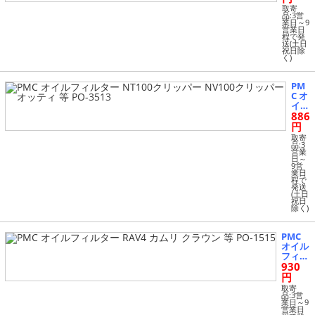
PV ア
取寄
クセラ
品:3営
業日～9
スポー
営業日
ツ 等 P
程で発
送(土日
O-451
祝日除
0
く)
PM
C オ
イル
886
フィ
ルタ
円
ー N
取寄
T10
品:3
営業
0ク
日～
リッ
9営
業日
パー
程で
NV1
発送
00ク
(土日
祝日
リッ
除く)
パー
オッ
ティ
PMC
等 P
オイル
O-3
フィル
513
930
ター R
AV4 カ
円
ムリ
取寄
クラウ
品:3営
業日～9
ン 等 P
営業日