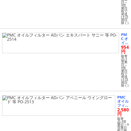
ドル
日～
AD/
9営
業日
AD
程で
エキ
発送
スパ
(土日
祝日
ート
除く)
AD
バン
等 P
PM
O-2
C オ
511
イル
954
フィ
ルタ
円
ー A
取寄
Dバ
品:3
営業
ン
日～
エキ
9営
業日
スパ
程で
ート
発送
サニ
(土日
祝日
ー
除く)
等 P
O-2
514
PMC
オイル
フィル
2,580
ター A
Dバン
円
アベニ
取寄
ール
品:3営
業日～9
ウイン
営業日
グロー
程で発