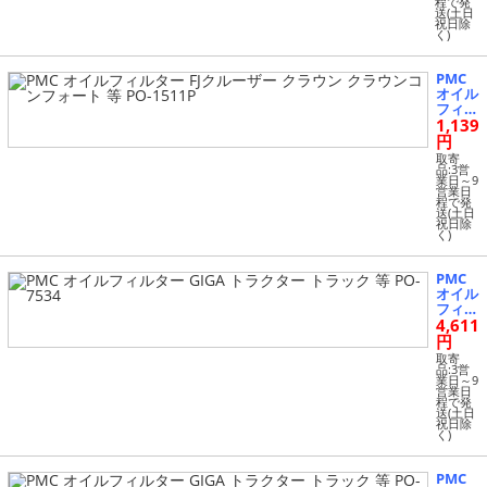
O-151
程で発
送(土日
5
祝日除
く)
PMC
オイル
フィル
1,139
ター FJ
クルー
円
ザー
取寄
クラウ
品:3営
業日～9
ン ク
営業日
ラウン
程で発
送(土日
コンフ
祝日除
ォート
く)
等 PO-
1511P
PMC
オイル
フィル
4,611
ター G
IGA ト
円
ラクタ
取寄
ー ト
品:3営
業日～9
ラック
営業日
等 PO-
程で発
送(土日
7534
祝日除
く)
PMC