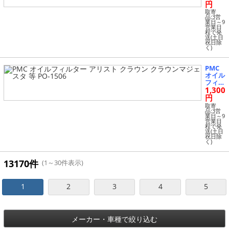
クラウ
円
ン GS3
取寄
50 LC5
品:3営
業日～9
00h 等
営業日
PO-15
程で発
送(土日
13
祝日除
く)
PMC
オイル
フィル
1,300
ター
アリス
円
ト ク
取寄
ラウン
品:3営
業日～9
クラウ
営業日
ンマジ
程で発
送(土日
ェスタ
祝日除
等 PO-
く)
1506
13170件
(1～30件表示)
1
2
3
4
5
メーカー・車種で絞り込む