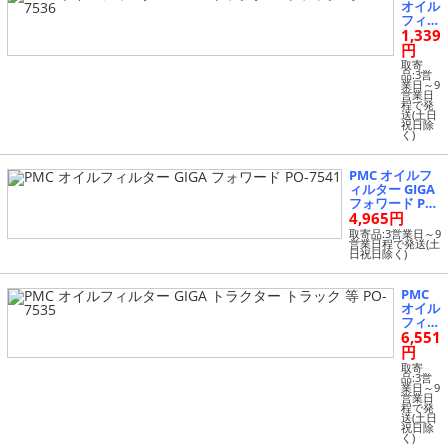
オイル
フィル
1,339
ター G
IGA ト
円
ラクタ
取寄
ー ト
品:3営
業日～9
ラック
営業日
等 PO-
程で発
送(土日
7536
祝日除
く)
PMC オイルフ
ィルター GIGA
フォワード PO-
4,965円
7541
取寄品:3営業日～9
営業日程で発送(土
日祝日除く)
PMC
オイル
フィル
6,551
ター G
IGA ト
円
ラクタ
取寄
ー ト
品:3営
業日～9
ラック
営業日
等 PO-
程で発
送(土日
7535
祝日除
く)