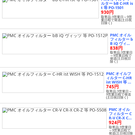
ルター bB C-HR is
t 等 PO-1501
930円
取寄品:3営業日～9営
業日程で発送(土日祝
日除く)
PMC オイル
フィルター b
B iQ ヴィッ
838円
ツ 等 PO-151
2P
取寄品:3営業日
～9営業日程で
発送(土日祝日
除く)
PMC オイルフ
ィルター C-HR
ist WISH 等 P
745円
O-1512
取寄品:3営業日～
9営業日程で発送
(土日祝日除く)
PMC オイル
フィルター C
R-V CR-X CR-
924円
Z 等 PO-5508
取寄品:3営業日
～9営業日程で
発送(土日祝日除