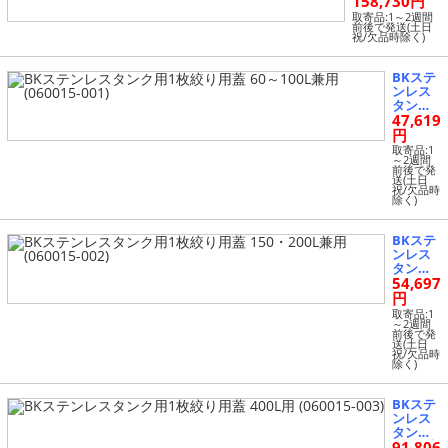
158,730円
12-001)
取寄品:1～2週間
前後で発送(土日
祝/欠品時除く)
BKステ
ンレス
タンク
47,619
用1枚絞
り用蓋 6
円
0～100L
取寄品:1
兼用 (06
～2週間
前後で発
0015-00
送(土日
1)
祝/欠品時
除く)
BKステ
ンレス
タンク
54,697
用1枚絞
り用蓋 1
円
50・200
取寄品:1
L兼用 (0
～2週間
前後で発
60015-0
送(土日
02)
祝/欠品時
除く)
BKステ
ンレス
タンク
91,806
用1枚絞