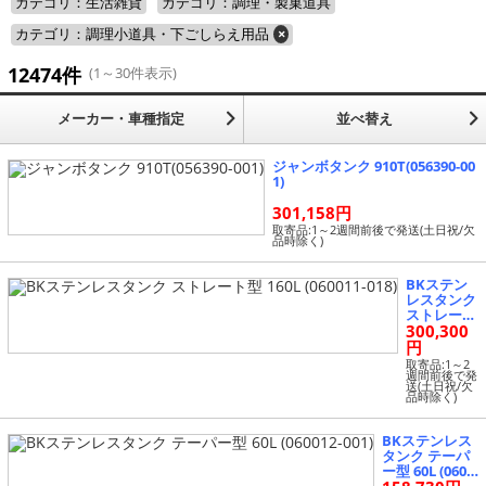
カテゴリ：生活雑貨
カテゴリ：調理・製菓道具
カテゴリ：調理小道具・下ごしらえ用品
×
12474件
(1～30件表示)
メーカー・車種指定
並べ替え
ジャンボタンク 910T(056390-00
1)
301,158円
取寄品:1～2週間前後で発送(土日祝/欠
品時除く)
BKステン
レスタンク
ストレート
300,300
型 160L (06
0011-018)
円
取寄品:1～2
週間前後で発
送(土日祝/欠
品時除く)
BKステンレス
タンク テーパ
ー型 60L (0600