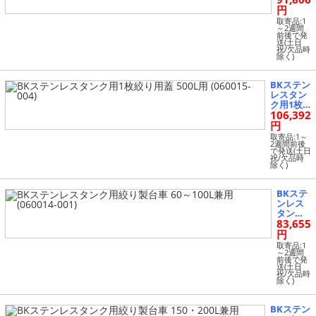
り用蓋 4
円
00L用 (0
取寄品:1
60015-0
～2週間
前後で発
03)
送(土日
祝/欠品時
除く)
BKステン
レスタン
ク用1枚
106,392
絞り用蓋
500L用 (0
円
60015-00
取寄品:1～
4)
2週間前後
で発送(土日
祝/欠品時
除く)
BKステ
ンレス
タンク
83,655
用絞り
製台車 6
円
0～100L
取寄品:1
兼用 (06
～2週間
前後で発
0014-00
送(土日
1)
祝/欠品時
除く)
BKステン