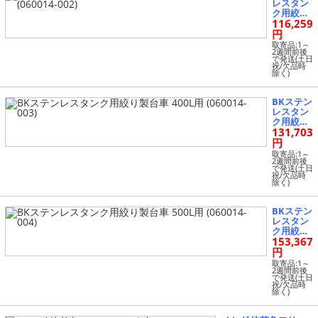
レスタン
ク用絞り
116,259
製台車 15
0・200L
円
兼用 (060
取寄品:1～
014-002)
2週間前後
で発送(土日
祝/欠品時
除く)
BKステン
レスタン
ク用絞り
131,703
製台車 40
0L用 (060
円
014-003)
取寄品:1～
2週間前後
で発送(土日
祝/欠品時
除く)
BKステン
レスタン
ク用絞り
153,367
製台車 50
0L用 (060
円
014-004)
取寄品:1～
2週間前後
で発送(土日
祝/欠品時
除く)