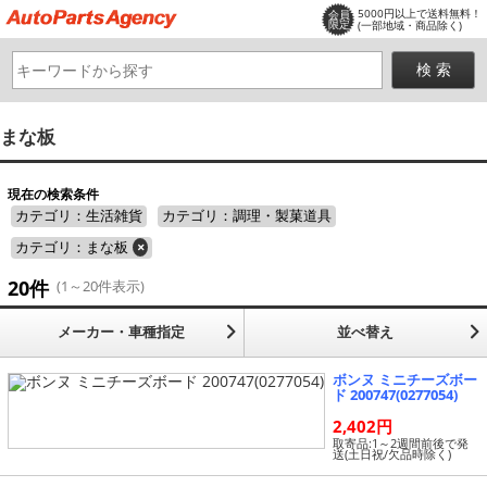
5000円以上で送料無料！
会員
限定
(一部地域・商品除く)
まな板
現在の検索条件
カテゴリ：生活雑貨
カテゴリ：調理・製菓道具
カテゴリ：まな板
×
20件
(1～20件表示)
メーカー・車種指定
並べ替え
ボンヌ ミニチーズボー
ド 200747(0277054)
2,402円
取寄品:1～2週間前後で発
送(土日祝/欠品時除く)