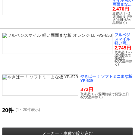
マイル 軽い
両面まな板
2,470円
オレンジ L
FVS-651
取寄品:1～2
週間前後で発
送(土日祝/欠
品時除く)
フルベジ
スマイル
軽い両面
2,745円
まな板 オ
レンジ LL
取寄品:1～2
週間前後で
FVS-653
発送(土日
祝/欠品時除
く)
やきぱー！ ソフトミニまな板
YP-629
372円
取寄品:1～2週間前後で発送(土日
祝/欠品時除く)
20件
(1～20件表示)
メーカー・車種で絞り込む