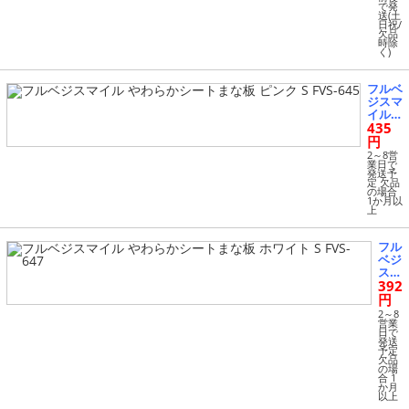
で発
ピン
送(土
ク
日祝/
ミニ
欠品
時除
FVS-
く)
643
フルベ
ジスマ
イル
435
やわら
かシー
円
トまな
2～8営
板 ピ
業日で
発送予
ンク S
定 欠品
FVS-6
の場合
1か月以
45
上
フル
ベジ
スマ
392
イル
やわ
円
らか
2～8
シー
営業
日で
トま
発送
な板
予定
欠品
ホワ
の場
イト
合 1
S FV
か月
以上
S-64