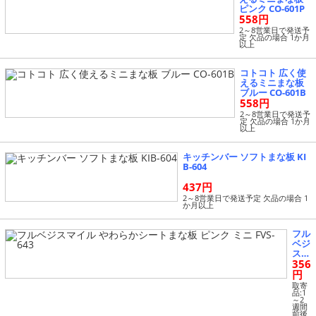
ピンク CO-601P
558円
2～8営業日で発送予
定 欠品の場合 1か月
以上
コトコト 広く使
えるミニまな板
ブルー CO-601B
558円
2～8営業日で発送予
定 欠品の場合 1か月
以上
キッチンバー ソフトまな板 KI
B-604
437円
2～8営業日で発送予定 欠品の場合 1
か月以上
フル
ベジ
スマ
356
イル
やわ
円
らか
取寄
シー
品:1
～2
トま
週間
な板
前後