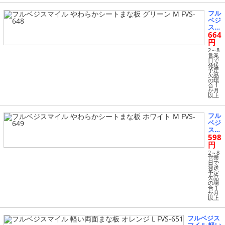
7
フル
ベジ
スマ
664
イル
やわ
円
らか
2～8
シー
営業
日で
トま
発送
な板
予定
欠品
グリ
の場
ーン
合 1
M F
か月
以上
VS-6
48
フル
ベジ
スマ
598
イル
やわ
円
らか
2～8
シー
営業
日で
トま
発送
な板
予定
欠品
ホワ
の場
イト
合 1
M F
か月
以上
VS-6
49
フルベジス