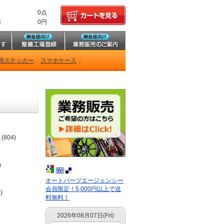
0点
:
0円
用ステッカー
スマホケース
;
ー
(804)
)
オートパーツエージェンシー
会員限定！5,000円以上で送
)
料無料！
2026年08月07日(Fri)