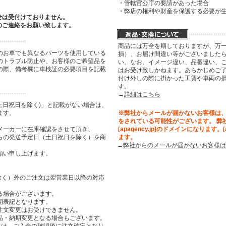
・管轄官公庁の要請があった場合
・弊店の権利や財産を保護する必要が
せは受付けておりません。
のご連絡をお願い致します。
商品には万全を期しておりますが、万
のお車でも異なるパーツを使用している
損）、お届け間違い等がございましたら
のトラブル防止や、お客様のご希望品を
い。なお、イメージ違い、品番違い、
の際、備考欄に車検証の必要項目を記載
はお受け致しかねます。あらかじめご了
付け外しの際に掛かった工賃や車両の
す。
→
詳細はこちら
土日祝日を除く)」と記載がない場合は、
ます。
※弊社からメールが届かないお客様は
をされている可能性がございます。 弊
メーカーに在庫確認をさせて頂き、
[apagency.jp]のドメインになります。
らの発送予定日（土日祝日を除く）を商
ます。
→
弊社からのメールが届かないお客様は
願い申し上げます。
祝日を除く）外のご注文は翌営業日以降の対応
る場合がございます。
期表記となります。
注文変更はお受けできません。
品・納期変更となる場合もございます。