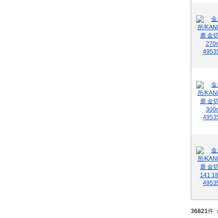
36821
件