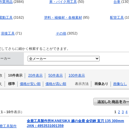
作業用品
(2884)
車・バイク用工具
(50)
台車
(130
電動工具
(3162)
塗料・補修材・各種素材
(95)
配管工具
(1
溶接工具
(71)
その他
(3052)
定してさらに細かく検索することができます。
メーカー
数
10件表示
20件表示
50件表示
100件表示
え
標準
価格が安い順
価格が高い順
表示方法
画像あり
画像なし
（
1
～
10
件表示）
1
2
3
4
金鹿工具製作所/KANESIKA 越の金鹿 金切鋏 直刃 135 300mm
JAN：4953531001359