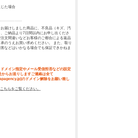
生じた場合
一お届けしました商品に、不良品（キズ、汚
、ご納品より7日間以内にお申し出くださ
ご注文間違いなどお客様のご都合による返品
承のうえお買い求めください。 また、取り
損害などはいかなる場合でも保証できかねま
、ドメイン指定やメール受信拒否などの設定
社からお送りしますご連絡は全て
[apagency.jp]のドメイン解除をお願い致し
こちらをご覧ください。