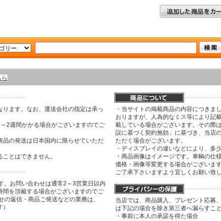
ちら
なります。なお、運送会社の指定は承っ
・当サイトの掲載商品の内容につきま
おりますが、人為的なミス等により記
間～2週間かかる場合がございますのでご
載している場合がございます。その際は
誤に基づく契約無効」に基づき、当店
商品の発送は日本国内に限らせていただ
ただく場合がございます。
・ディスプレイの違いなどにより、多
ることはできません。
・商品画像はイメージです。車輌の仕
価格・画像等変更する場合がございま
ご了承下さいますよう宜しくお願い致
す。お問い合わせは通常2～3営業日以内
時間を頂戴する場合がございますのでご
わせの返信・商品ご発送などの業務は、
当店では、商品購入、プレゼント応募
す）
は下記の場合を除き第三者へ漏らすこ
・事前に本人の承諾を得た場合