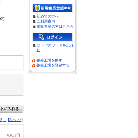
)
初めての方へ
02)
ご利用案内
業販希望の方はこちら
ID・パスワードを忘れ
た
整備工場を探す
整備工場を登録する
5
...
[次へ >>]
4,413円