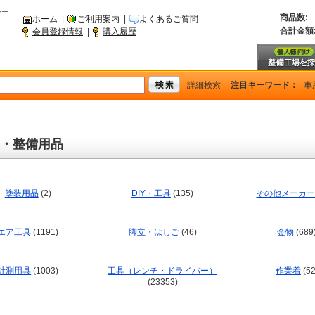
シー
商品数:
ホーム
|
ご利用案内
|
よくあるご質問
合計金額
会員登録情報
|
購入履歴
詳細検索
注目キーワード：
車
・整備用品
塗装用品
(2)
DIY・工具
(135)
その他メーカ
エア工具
(1191)
脚立・はしご
(46)
金物
(689
計測用具
(1003)
工具（レンチ・ドライバー）
作業着
(52
(23353)