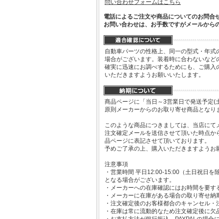
問い合わせフォームはこちら
電話によるご注文や商品についてのお問合
お問い合わせは、お手数ですがメールから
自動車パーツの性格上、同一の型式・年式
場合がございます。装着時に合わないなど
確実に迅速にお調べするためにも、ご購入
いただきますようお願いいたします。
商品ページに「当日～3営業日で発送予定(
原則メーカーからのお取り寄せ商品となり
このような商品につきましては、当店にて
注文確定メールを送信させて頂いた時点か
品ページに表記させて頂いております。
予めご了承の上、購入いただきますようお
注意事項
・営業時間 平日12:00-15:00（土日
となる場合がございます。
・メーカーへの在庫確認にはお時間を要す
・メーカーに在庫がある場合の取り寄せ納
・注文確定後のお客様都合のキャンセル・
・在庫は常に流動的なため注文確定後に欠