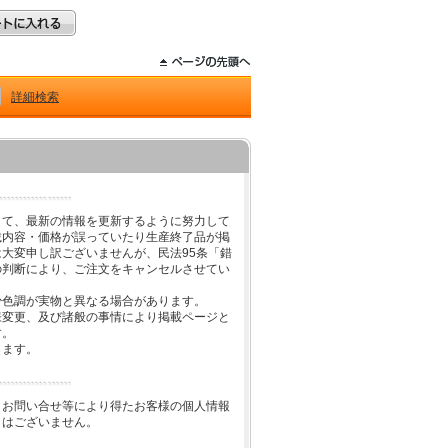
詳細検索
して、最新の情報を更新するように努力して
載内容・価格が誤っていたり生産終了品が掲
大変申し訳ございませんが、民法95条「錯
の判断により、ご注文をキャンセルさせてい
少色調が実物と異なる場合があります。
様変更、及び諸般の事情により掲載ページと
す。
します。
、お問い合せ等により得たお客様の個人情報
とはございません。