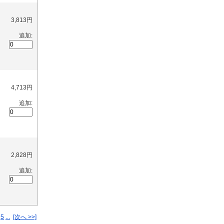
3,813円
追加:
4,713円
追加:
2,828円
追加:
5
...
[次へ >>]