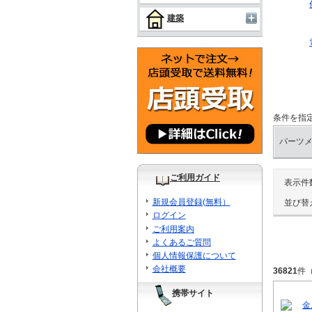
建築
条件を指
パーツ
ご利用ガイド
表示件
新規会員登録(無料）
並び替
ログイン
ご利用案内
よくあるご質問
個人情報保護について
会社概要
36821
件
携帯サイト