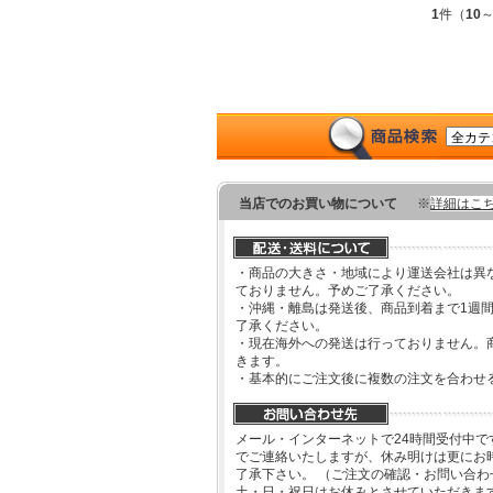
1
件（
10
当店でのお買い物について
※
詳細はこ
・商品の大きさ・地域により運送会社は異
ておりません。予めご了承ください。
・沖縄・離島は発送後、商品到着まで1週
了承ください。
・現在海外への発送は行っておりません。
きます。
・基本的にご注文後に複数の注文を合わせ
メール・インターネットで24時間受付中で
でご連絡いたしますが、休み明けは更にお
了承下さい。 （ご注文の確認・お問い合
土・日・祝日はお休みとさせていただきま