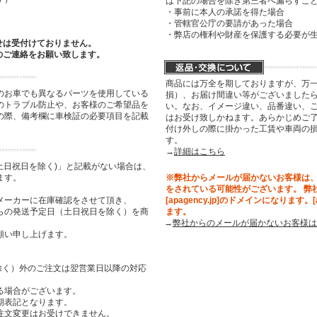
は下記の場合を除き第三者へ漏らすこ
・事前に本人の承諾を得た場合
・管轄官公庁の要請があった場合
・弊店の権利や財産を保護する必要が
せは受付けておりません。
のご連絡をお願い致します。
商品には万全を期しておりますが、万
のお車でも異なるパーツを使用している
損）、お届け間違い等がございましたら
のトラブル防止や、お客様のご希望品を
い。なお、イメージ違い、品番違い、
の際、備考欄に車検証の必要項目を記載
はお受け致しかねます。あらかじめご了
付け外しの際に掛かった工賃や車両の
す。
→
詳細はこちら
土日祝日を除く)」と記載がない場合は、
ます。
※弊社からメールが届かないお客様は
をされている可能性がございます。 弊
メーカーに在庫確認をさせて頂き、
[apagency.jp]のドメインになります。
らの発送予定日（土日祝日を除く）を商
ます。
→
弊社からのメールが届かないお客様は
願い申し上げます。
祝日を除く）外のご注文は翌営業日以降の対応
る場合がございます。
期表記となります。
注文変更はお受けできません。