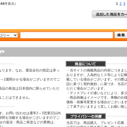
～
44
件表示）
1
2
3
ちら
なります。なお、運送会社の指定は承っ
・当サイトの掲載商品の内容につきま
おりますが、人為的なミス等により記
間～2週間かかる場合がございますのでご
載している場合がございます。その際は
誤に基づく契約無効」に基づき、当店
商品の発送は日本国内に限らせていただ
ただく場合がございます。
・ディスプレイの違いなどにより、多
ることはできません。
・商品画像はイメージです。車輌の仕
価格・画像等変更する場合がございま
ご了承下さいますよう宜しくお願い致
す。お問い合わせは通常2～3営業日以内
時間を頂戴する場合がございますのでご
わせの返信・商品ご発送などの業務は、
当店では、商品購入、プレゼント応募
す）