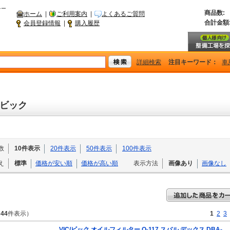
シー
商品数:
ホーム
|
ご利用案内
|
よくあるご質問
合計金額
会員登録情報
|
購入履歴
詳細検索
注目キーワード：
車
C/ビック
数
10件表示
20件表示
50件表示
100件表示
え
標準
価格が安い順
価格が高い順
表示方法
画像あり
画像なし
～
44
件表示）
1
2
3
VIC/ビック オイルフィルター O-117 スバル デックス DBA-