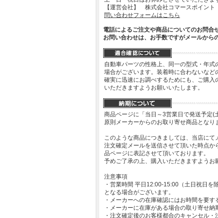
【運営会社】 株式会社コマースポイント
問い合わせフォームはこちら
電話によるご注文や商品についてのお問合
お問い合わせは、お手数ですがメールから
自動車パーツの性格上、同一の型式・年式
場合がございます。装着時に合わないなど
確実に迅速にお調べするためにも、ご購入
いただきますようお願いいたします。
商品ページに「当日～3営業日で発送予定(
原則メーカーからのお取り寄せ商品となり
このような商品につきましては、当店にて
注文確定メールを送信させて頂いた時点か
品ページに表記させて頂いております。
予めご了承の上、購入いただきますようお
注意事項
・営業時間 平日12:00-15:00（土日
となる場合がございます。
・メーカーへの在庫確認にはお時間を要す
・メーカーに在庫がある場合の取り寄せ納
・注文確定後のお客様都合のキャンセル・