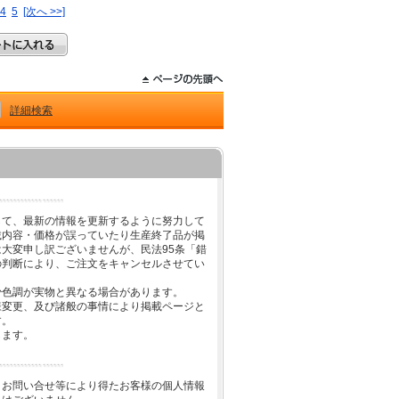
4
5
[次へ >>]
詳細検索
して、最新の情報を更新するように努力して
載内容・価格が誤っていたり生産終了品が掲
大変申し訳ございませんが、民法95条「錯
の判断により、ご注文をキャンセルさせてい
少色調が実物と異なる場合があります。
様変更、及び諸般の事情により掲載ページと
す。
します。
、お問い合せ等により得たお客様の個人情報