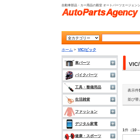
自動車部品・カー用品の殿堂 オートパーツエージェン
ホーム
>
VIC/ビック
車パーツ
VI
バイクパーツ
工具・整備用品
表示件
並び替
生活雑貨
ファッション
デジタル家電
1
件（
10
健康・スポーツ