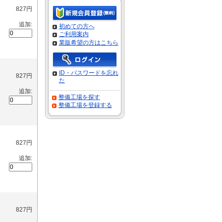
827円
追加:
初めての方へ
ご利用案内
業販希望の方はこちら
ID・パスワードを忘れ
827円
た
追加:
整備工場を探す
整備工場を登録する
827円
追加:
827円