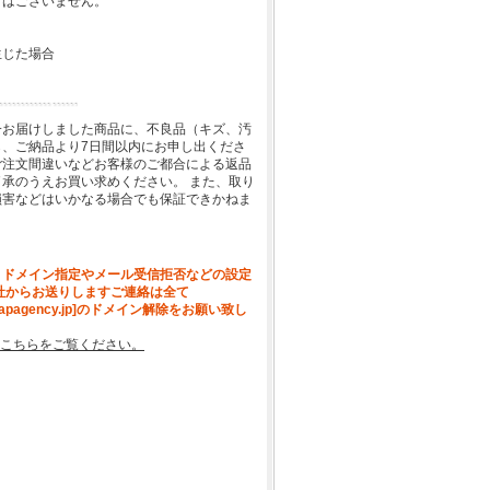
とはございません。
生じた場合
一お届けしました商品に、不良品（キズ、汚
、ご納品より7日間以内にお申し出くださ
ご注文間違いなどお客様のご都合による返品
承のうえお買い求めください。 また、取り
損害などはいかなる場合でも保証できかねま
、ドメイン指定やメール受信拒否などの設定
社からお送りしますご連絡は全て
[apagency.jp]のドメイン解除をお願い致し
こちらをご覧ください。