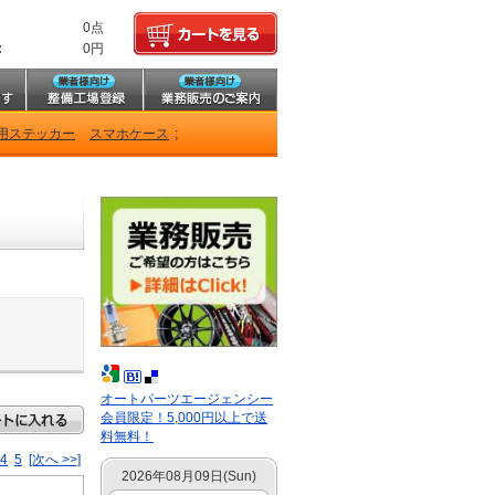
0点
:
0円
用ステッカー
スマホケース
;
オートパーツエージェンシー
会員限定！5,000円以上で送
料無料！
4
5
[次へ >>]
2026年08月09日(Sun)