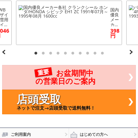
WB
国内
ザイ
優良
雪用
メー
イパ
カー
 グ
各社
,046
398
ファ
クラ
円
円
ト
ンク
転席
シー
 530
ル
m D
ホン
W J
ダ/H
N：4
ON
7579
DA
重要
お盆期間中
4200
シビ
0 ホ
ック
の営業日のご案内
ダ
EH1
ビッ
ZC 1
 4ド
991
店頭受取
（フ
年07
リ
月～
ネットで注文→店頭受取で送料無料！
） E
199
7,EG
5年0
EG9,
8月
1,EJ
160
1991
0cc
09月
ご利用案内
はじめての方へ
199