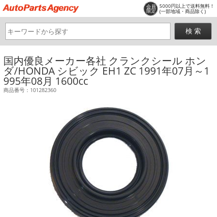
5000円以上で送料無料！
会員
限定
(一部地域・商品除く)
国内優良メーカー各社 クランクシール ホン
ダ/HONDA シビック EH1 ZC 1991年07月～1
995年08月 1600cc
商品番号：101282360