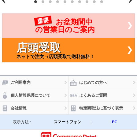
デッ
ンドク
キ
ルーザ
MR-
ー70 HZ
S RA
J7＃シリ
重要
お盆期間中
V4
ーズ フ
等
ロント
の営業日のご案内
テフ
コイル
ロン
車用 19
コー
99年08
店頭受取
ト
月～ 入
レー
数：1本
ネットで注文→店頭受取で送料無料！
ルな
CWF048
し 5
00m
m A
PNR
500
ご利用案内
はじめての方へ
個人情報保護について
よくあるご質問
会社情報
特定商取法に基づく表示
表示方法：
スマートフォン
|
PC