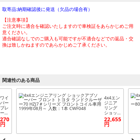
取寄品:納期確認後に発送（欠品の場合有）
【注意事項】
ご注文時に適合を確認いたしますので車検証をあらかじめご用
意ください。
適合確認なしでのご購入も可能ですが不適合などでの返品・交
換は致しかねますのであらかじめご了承ください。
関連性のある商品
ワイ
4x4エン
パー
ジニア
ブレ
リング
ード
ショッ
ゴム
クアブ
270
22,655
bB/
ソーバ
円
円
bB
ー フロ
オー
ント ト
プン
ヨタ ラ