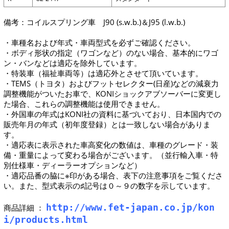
備考：コイルスプリング車 J90 (s.w.b.)＆J95 (l.w.b.)
・車種名および年式・車両型式を必ずご確認ください。
・ボディ形状の指定（ワゴンなど）のない場合、基本的にワゴ
ン・バンなどは適応を除外しています。
・特装車（福祉車両等）は適応外とさせて頂いています。
・TEMS（トヨタ）およびフットセレクター(日産)などの減衰力
調整機能がついたお車で、KONIショックアブソーバーに変更し
た場合、これらの調整機能は使用できません。
・外国車の年式はKONI社の資料に基づいており、日本国内での
販売年月の年式（初年度登録）とは一致しない場合がありま
す。
・適応表に表示された車高変化の数値は、車種のグレード・装
備・重量によって変わる場合がございます。（並行輸入車・特
別仕様車・ディーラーオプションなど）
・適応品番の脇に※印がある場合、表下の注意事項をご覧くださ
い。また、型式表示の♯記号は０～９の数字を示しています。
http://www.fet-japan.co.jp/kon
商品詳細 ：
i/products.html