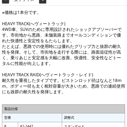
※価格は1本分です。
HEAVY TRACK(へヴィートラック)
4WD車、SUVのために専用設計されたショックアブソーバーで
す。市街地から悪路、未舗装路までオールコンディションで優
れた快適性と安定性をもたらします。
たとえば、悪路での使用時には優れたグリップ力と抜群の耐久
性を発揮。そして、市街地を走行する際には、路面追従性が高
く、乗りあじと安定感を大幅に改善。快適性、安全性などトー
タルに性能が向上します。
HEAVY TRACK RAID(へヴィートラック・レイド)
耐久性を重視したタイプです。ピストンロッド径はなんと18m
m。ボディー径も太く相対容量が大きいため、悪路での連続使用
にも抜群の耐久性を発揮します。
製品仕様
型番
調整式
R
82-2447
スタンダード