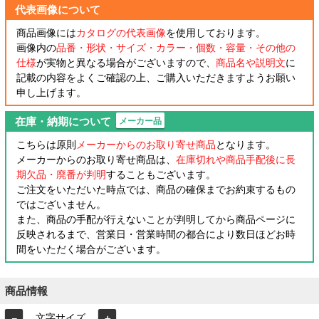
代表画像について
商品画像には
カタログの代表画像
を使用しております。
画像内の
品番・形状・サイズ・カラー・個数・容量・その他の
仕様
が実物と異なる場合がございますので、
商品名や説明文
に
記載の内容をよくご確認の上、ご購入いただきますようお願い
申し上げます。
在庫・納期について
メーカー品
こちらは原則
メーカーからのお取り寄せ商品
となります。
メーカーからのお取り寄せ商品は、
在庫切れや商品手配後に長
期欠品・廃番が判明
することもございます。
ご注文をいただいた時点では、商品の確保までお約束するもの
ではございません。
また、商品の手配が行えないことが判明してから商品ページに
反映されるまで、営業日・営業時間の都合により数日ほどお時
間をいただく場合がございます。
商品情報
文字サイズ
－
＋