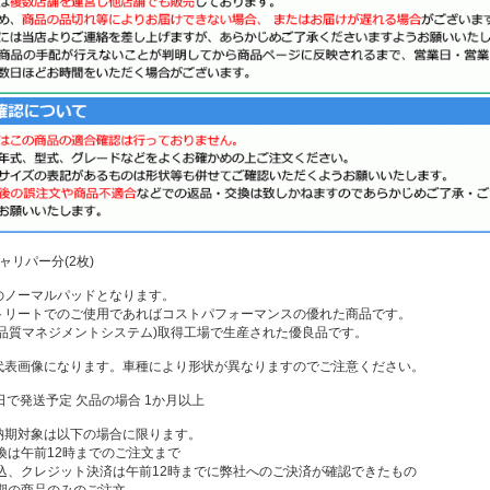
ャリパー分(2枚)
のノーマルパッドとなります。
トリートでのご使用であればコストパフォーマンスの優れた商品です。
01(品質マネジメントシステム)取得工場で生産された優良品です。
代表画像になります。車種により形状が異なりますのでご注意ください。
日で発送予定 欠品の場合 1か月以上
納期対象は以下の場合に限ります。
換は午前12時までのご注文まで
振込、クレジット決済は午前12時までに弊社へのご決済が確認できたもの