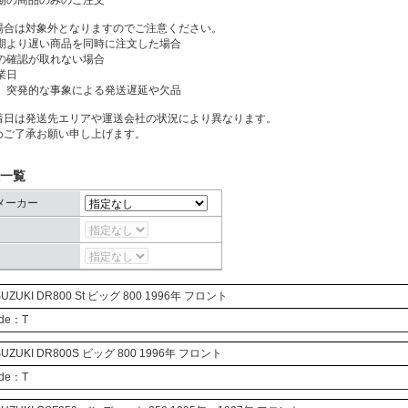
納期の商品のみのご注文
場合は対象外となりますのでご注意ください。
納期より遅い商品を同時に注文した場合
済の確認が取れない場合
業日
他、突発的な事象による発送遅延や欠品
着日は発送先エリアや運送会社の状況により異なります。
めご了承お願い申し上げます。
一覧
メーカー
UZUKI
DR800
St ビッグ
800 1996年 フロント
ode：T
UZUKI
DR800S
ビッグ
800 1996年 フロント
ode：T