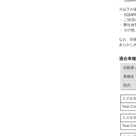
・ 当該
※以下の
・ 当該
・ ご決
・ 弊社休
・ その
なお、到
あらかじ
適合車種
自動車
車種名
型式
スズキ/S
Year C
スズキ/S
Year C