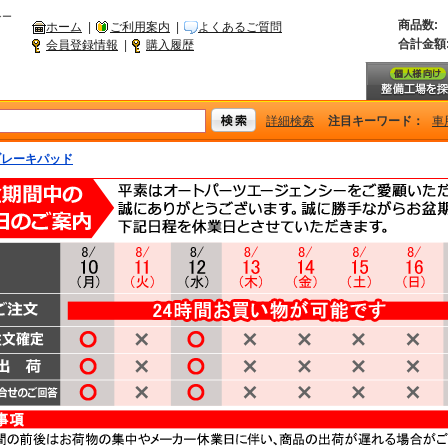
シー
商品数:
ホーム
|
ご利用案内
|
よくあるご質問
合計金額
会員登録情報
|
購入履歴
詳細検索
注目キーワード：
車
ブレーキパッド