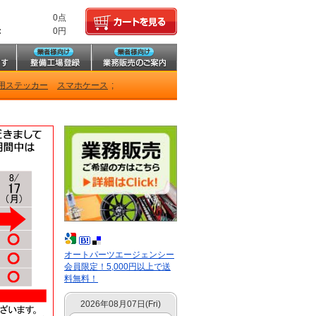
0点
:
0円
用ステッカー
スマホケース
;
オートパーツエージェンシー
会員限定！5,000円以上で送
料無料！
2026年08月07日(Fri)