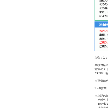
入数：1キ
車検対応
通常のス
ISO90
※画像は
2～8営業
※上記の
・ 代金引
・ 銀行