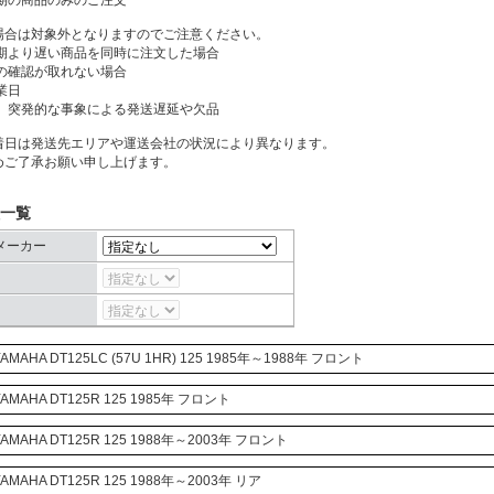
納期の商品のみのご注文
場合は対象外となりますのでご注意ください。
納期より遅い商品を同時に注文した場合
済の確認が取れない場合
業日
他、突発的な事象による発送遅延や欠品
着日は発送先エリアや運送会社の状況により異なります。
めご了承お願い申し上げます。
一覧
メーカー
AMAHA
DT125LC
(57U 1HR)
125 1985年～1988年 フロント
AMAHA
DT125R
125 1985年 フロント
AMAHA
DT125R
125 1988年～2003年 フロント
AMAHA
DT125R
125 1988年～2003年 リア