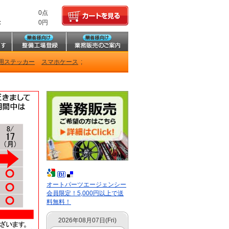
0点
:
0円
用ステッカー
スマホケース
;
オートパーツエージェンシー
会員限定！5,000円以上で送
料無料！
2026年08月07日(Fri)