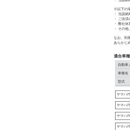
・ 当該
※以下の
・ 当該
・ ご決
・ 弊社休
・ その
なお、到
あらかじ
適合車種
自動車
車種名
型式
ヤマハ/Y
ヤマハ/Y
ヤマハ/Y
ヤマハ/Y