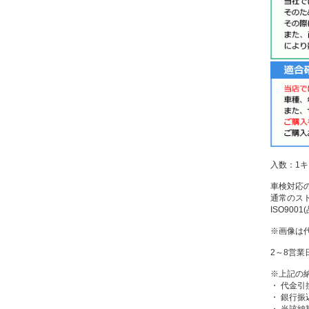
入数：1キ
車検対応
通常のス
ISO90
※画像は
2～8営業
※上記の
・ 代金引
・ 銀行