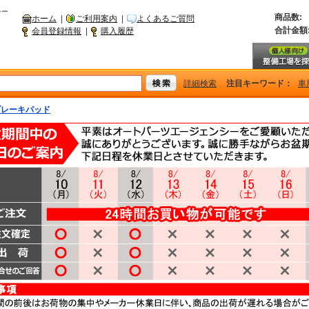
シー
商品数:
ホーム
|
ご利用案内
|
よくあるご質問
合計金額
会員登録情報
|
購入履歴
詳細検索
注目キーワード：
車
ブレーキパッド