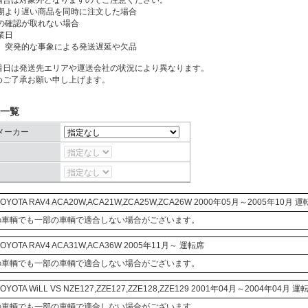
納期より遅い商品を同時に注文した場合
済の確認が取れない場合
業日
他、突発的な事象による発送遅延や欠品
着日は発送先エリアや運送会社の状況により異なります。
めご了承お願い申し上げます。
一覧
メーカー
OYOTA
RAV4
ACA20W,ACA21W,ZCA25W,ZCA26W
2000年05月～2005年10月 運
の車輌でも一部の車輌で適合しない場合がございます。
OYOTA
RAV4
ACA31W,ACA36W
2005年11月～ 運転席
の車輌でも一部の車輌で適合しない場合がございます。
OYOTA
WiLL VS
NZE127,ZZE127,ZZE128,ZZE129
2001年04月～2004年04月 運
の車輌でも一部の車輌で適合しない場合がございます。