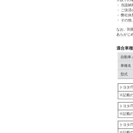
・ 当該
・ ご決
・ 弊社休
・ その
なお、到
あらかじ
適合車種
自動車
車種名
型式
トヨタ/T
※記載
トヨタ/T
※記載
トヨタ/T
※記載