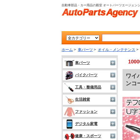
自動車部品・カー用品の殿堂 オートパーツエージェン
ホーム
>
車パーツ
>
オイル・メンテナンス
10
車パーツ
ワイパ
バイクパーツ
ンコー
工具・整備用品
生活雑貨
ファッション
デジタル家電
健康・スポーツ