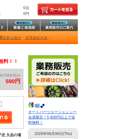
0点
:
0円
用ステッカー
スマホケース
;
料無料！！
販売価格(税込)
590円
オートパーツエージェンシー
会員限定！5,000円以上で送
料無料！
2026年08月06日(Thu)
予定 欠品の場