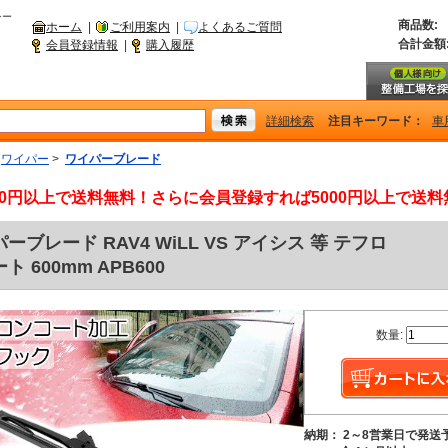
シー
商品数:
ホーム
|
ご利用案内
|
よくあるご質問
合計金額
会員登録情報
|
購入履歴
詳細検索
注目キーワード：
車
>
ワイパー
>
ワイパーブレード
000円以上で送料無料！さらに会員登録すれば5000円以上で送
ーブレード RAV4 WiLL VS アイシス 等 テフロ
ト 600mm APB600
数量:
納期： 2～8営業日で発送