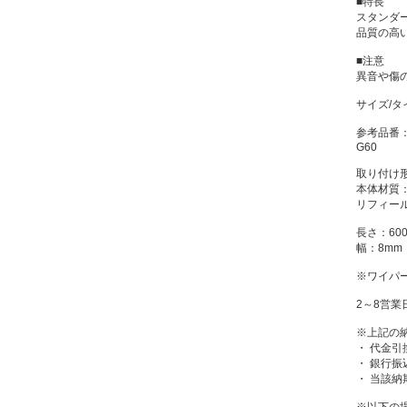
■特長
スタンダ
品質の高
■注意
異音や傷
サイズ/タ
参考品番
G60
取り付け
本体材質
リフィー
長さ：60
幅：8mm
※ワイパ
2～8営業
※上記の
・ 代金引
・ 銀行
・ 当該
※以下の