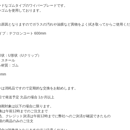
ードなゴムタイプのワイパーブレードです。
いゴムを使用しております。
の原因となりますのでガラスの汚れや油膜など異物をよく拭き取ってからご使用くだ
イプ：テフロンコート 600mm
：
形状：U形状（Uクリップ）
：スチール
ル材質：ゴム
0mm
ーは消耗品ですので定期的な交換をお勧めします。
日で発送予定 欠品の場合 1か月以上
納期対象は以下の場合に限ります。
換は午前12時までのご注文まで
振込、クレジット決済は午前12時までに弊社へのご決済が確認できたもの
納期の商品のみのご注文
場合は対象外となりますのでご注意ください。