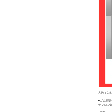
入数：1本
■ゴム部
テフロン