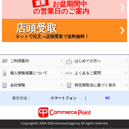
重要
お盆期間中
バ
トバ
・ト
ン・ト
の営業日のご案内
ック
ラック
WD K
4WD K
-SS2
B-SS2
店頭受取
MN,U
8MN,U
E28
-SE28
ネットで注文→店頭受取で送料無料！
N,KC
MN,KC
E28
-SE28
N R2
MN R2
994
1994
04月
年04月
 220
～ 220
ご利用案内
はじめての方へ
ディ
0ディ
ゼル
ーゼル
個人情報保護について
よくあるご質問
会社情報
特定商取法に基づく表示
表示方法：
スマートフォン
|
PC
Copyright© 2004-2026 Autopartsagency All rights reserved.