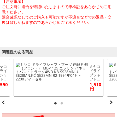
【注意事項】
ご注文時に適合を確認いたしますので車検証をあらかじめご用
意ください。
適合確認なしでのご購入も可能ですが不適合などでの返品・交
換は致しかねますのであらかじめご了承ください。
関連性のある商品
ヤコ
ミヤコ
ライ
ドライ
シャ
ブシャ
トブ
フトブ
ツ
ーツ
,550
1,510
側片
内側片
円
円
（フ
側（フ
ン
ロン
） M
ト） M
-101
B-112
 ニッ
5 ニッ
ン
サン
ネッ
バネッ