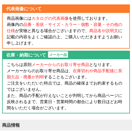
代表画像について
商品画像には
カタログの代表画像
を使用しております。
画像内の
品番・形状・サイズ・カラー・個数・容量・その他の
仕様
が実物と異なる場合がございますので、
商品名や説明文
に
記載の内容をよくご確認の上、ご購入いただきますようお願い
申し上げます。
在庫・納期について
メーカー品
こちらは原則
メーカーからのお取り寄せ商品
となります。
メーカーからのお取り寄せ商品は、
在庫切れや商品手配後に長
期欠品・廃番が判明
することもございます。
ご注文をいただいた時点では、商品の確保までお約束するもの
ではございません。
また、商品の手配が行えないことが判明してから商品ページに
反映されるまで、営業日・営業時間の都合により数日ほどお時
間をいただく場合がございます。
商品情報