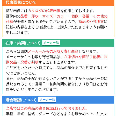
代表画像について
商品画像には
カタログの代表画像
を使用しております。
画像内の
品番・形状・サイズ・カラー・個数・容量・その他の
仕様
が実物と異なる場合がございますので、
商品名や説明文
に
記載の内容をよくご確認の上、ご購入いただきますようお願い
申し上げます。
在庫・納期について
メーカー品
こちらは原則
メーカーからのお取り寄せ商品
となります。
メーカーからのお取り寄せ商品は、
在庫切れや商品手配後に長
期欠品・廃番が判明
することもございます。
ご注文をいただいた時点では、商品の確保までお約束するもの
ではございません。
また、商品の手配が行えないことが判明してから商品ページに
反映されるまで、営業日・営業時間の都合により数日ほどお時
間をいただく場合がございます。
適合確認について
メーカー品
当店ではこの商品の適合確認は行っておりません。
車種、年式、型式、グレードなどをよくお確かめの上ご注文く