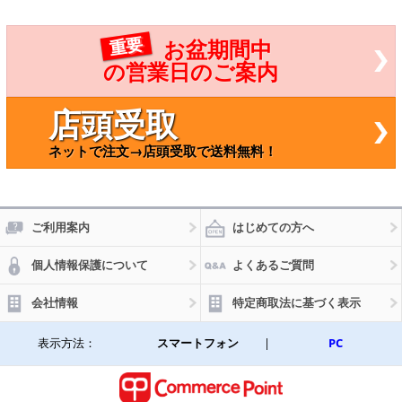
ジャ
ースレ
標準
ンジャ
ブ 1
ー プロ
重要
お盆期間中
9年05
フィア
200
テラヴ
の営業日のご案内
12月
ィ/NEW
ク A
プロフ
79W
ィア レ
店頭受取
001
ンジャ
ープロ 5
ネットで注文→店頭受取で送料無料！
05128
ご利用案内
はじめての方へ
個人情報保護について
よくあるご質問
会社情報
特定商取法に基づく表示
表示方法：
スマートフォン
|
PC