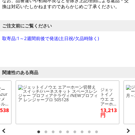
なお、品番違いや初期不良などを除き上記理由による返品・交
換は対応いたしかねますのであらかじめご了承ください。
ご注文前にご覧ください
取寄品:1～2週間前後で発送(土日祝/欠品時除く)
関連性のある商品
ズー
ジェッ
zur
トイノ
ナメ
ウエ エ
キル
アーホ
ダッ
ーン切
,538
13,213
ュボ
替えス
円
ドマ
イッチ/
 日
ハーネ
スペ
スキッ
スレ
ト スペ