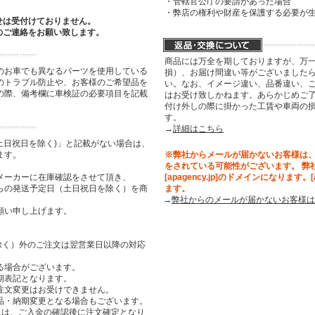
・管轄官公庁の要請があった場合
・弊店の権利や財産を保護する必要が
せは受付けておりません。
のご連絡をお願い致します。
商品には万全を期しておりますが、万
のお車でも異なるパーツを使用している
損）、お届け間違い等がございましたら
のトラブル防止や、お客様のご希望品を
い。なお、イメージ違い、品番違い、
の際、備考欄に車検証の必要項目を記載
はお受け致しかねます。あらかじめご了
付け外しの際に掛かった工賃や車両の
す。
→
詳細はこちら
土日祝日を除く)」と記載がない場合は、
ます。
※弊社からメールが届かないお客様は
をされている可能性がございます。 弊
メーカーに在庫確認をさせて頂き、
[apagency.jp]のドメインになります。
らの発送予定日（土日祝日を除く）を商
ます。
→
弊社からのメールが届かないお客様は
願い申し上げます。
祝日を除く）外のご注文は翌営業日以降の対応
る場合がございます。
期表記となります。
注文変更はお受けできません。
品・納期変更となる場合もございます。
合には、ご入金の確認後に注文確定となり