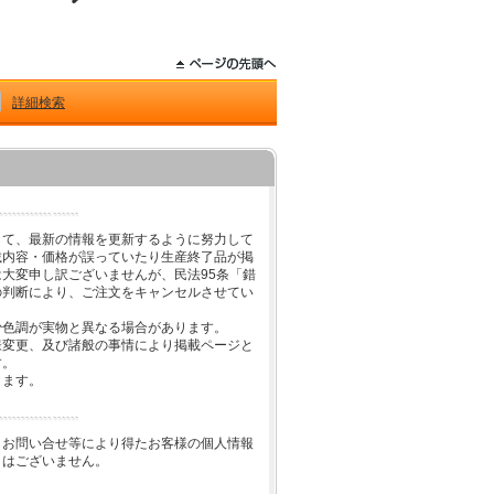
詳細検索
して、最新の情報を更新するように努力して
載内容・価格が誤っていたり生産終了品が掲
大変申し訳ございませんが、民法95条「錯
の判断により、ご注文をキャンセルさせてい
少色調が実物と異なる場合があります。
様変更、及び諸般の事情により掲載ページと
す。
します。
、お問い合せ等により得たお客様の個人情報
とはございません。