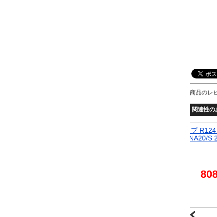
商品のレ
関連性の
05/AY16
二葉電機 ラジエーターキャップ レギュラータイプ R124
23 NA20S
スズ/いすゞ/ISUZU エルフ ASK2F23,ASK4F23 NA20/S 
0cc 1995年06月～1999年06月
5,364円
80
取寄品:3営業日～9営業日程で発送
(土日祝日除く)