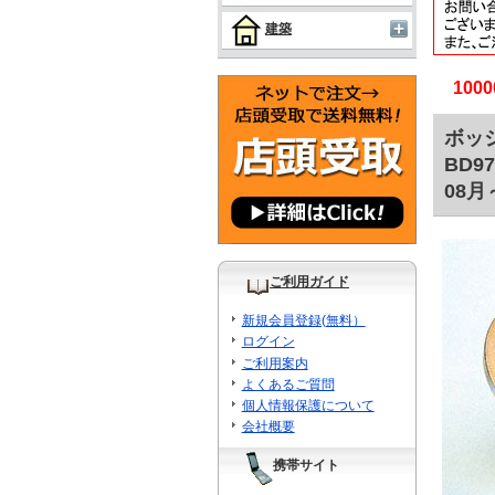
建築
10
ボッシ
BD9
08月～
ご利用ガイド
新規会員登録(無料）
ログイン
ご利用案内
よくあるご質問
個人情報保護について
会社概要
携帯サイト