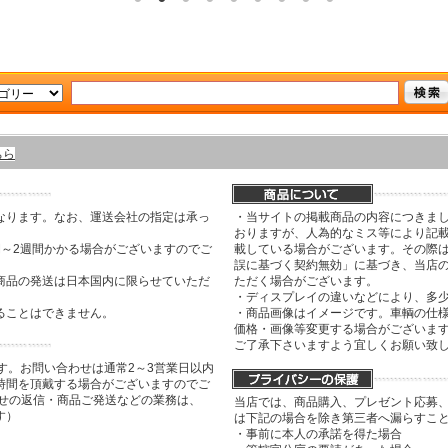
ちら
なります。なお、運送会社の指定は承っ
・当サイトの掲載商品の内容につきま
おりますが、人為的なミス等により記
間～2週間かかる場合がございますのでご
載している場合がございます。その際は
誤に基づく契約無効」に基づき、当店
商品の発送は日本国内に限らせていただ
ただく場合がございます。
・ディスプレイの違いなどにより、多
ることはできません。
・商品画像はイメージです。車輌の仕
価格・画像等変更する場合がございま
ご了承下さいますよう宜しくお願い致
す。お問い合わせは通常2～3営業日以内
時間を頂戴する場合がございますのでご
わせの返信・商品ご発送などの業務は、
当店では、商品購入、プレゼント応募
す）
は下記の場合を除き第三者へ漏らすこ
・事前に本人の承諾を得た場合