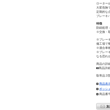
ローター
大変危険
定期的な点
ブレーキ
特徴
防錆処理
※交換・
※ブレー
備工場で
※適合車
※ブレー
なる恐れ
商品の詳
商品詳細
取寄品:3
商品表
ボッシュ
商品番号: