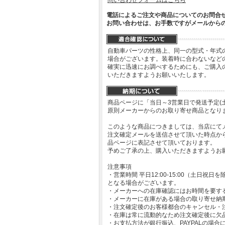
電話によるご注文や商品についてのお問合
お問い合わせは、お手数ですがメールから
自動車パーツの性格上、同一の型式・年式
場合がございます。装着時に合わないなど
確実に迅速にお調べするためにも、ご購入
いただきますようお願いいたします。
商品ページに「当日～3営業日で発送予定(
原則メーカーからのお取り寄せ商品となり
このような商品につきましては、当店にて
注文確定メールを送信させて頂いた時点か
品ページに表記させて頂いております。
予めご了承の上、購入いただきますようお
注意事項
・営業時間 平日12:00-15:00（土日
となる場合がございます。
・メーカーへの在庫確認にはお時間を要す
・メーカーに在庫がある場合の取り寄せ納
・注文確定後のお客様都合のキャンセル・
・在庫は常に流動的なため注文確定後に欠
・お支払方法が銀行振込、PAYPALの場