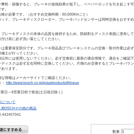
が摩耗・損傷すると、ブレーキの放熱効果が低下し、ベーパーロックを引き起こす可
です。
検が必要です。（おすすめ交換時期：60,000Kmごと）
パッド、ブレーキディスクローター、ブレーキパッドセンサーは同時交換をおすすめ
：ブレーキディスクの本体の品質を維持するため、防錆剤をディスク表面に塗布して
取付け前に必ず洗い落としてください。
キは重要保安部分です。ブレーキ部品及びブレーキシステムの交換・取付作業は必ず
整備士が行ってください。
種以外には使用しないでください。必ず交換前に最新の適合情報で、適合をご確認下
キディスクは必ず左右同時に交換してください。片側のみ交換するとブレーキバラン
があります。
細な情報はメーカーサイトでご確認ください。
 ：
http://www.bosch.co.jp/jp/aa/products/#lineup
営業日～9営業日程で発送(土日祝日除く)
示について
/BOSCHその他の商品
442457041
数量: