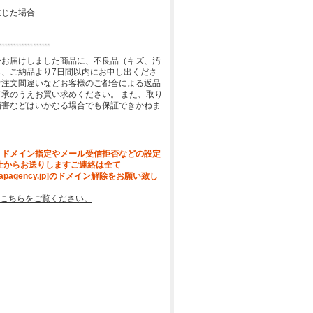
生じた場合
一お届けしました商品に、不良品（キズ、汚
、ご納品より7日間以内にお申し出くださ
ご注文間違いなどお客様のご都合による返品
承のうえお買い求めください。 また、取り
損害などはいかなる場合でも保証できかねま
、ドメイン指定やメール受信拒否などの設定
社からお送りしますご連絡は全て
[apagency.jp]のドメイン解除をお願い致し
こちらをご覧ください。