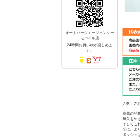
オートパーツエージェンシー
モバイル店
24時間お買い物が楽しめま
す。
入数：左
卓越の発
無欠をめ
そしてこ
全に、よ
ボッシュ