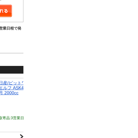
9営業日程で発
日産/ピットワーク クーラー用ベルト AY16N-VH880 イスズ
日産/ピ
エルフ ASK4F23 NA20S GAS,MT 1997年08月～1999年06
085 イ
月 2000cc
1997年0
1,362円
取寄品:3営業日～9営業日程で発送
(土日祝日除く)
取寄品: