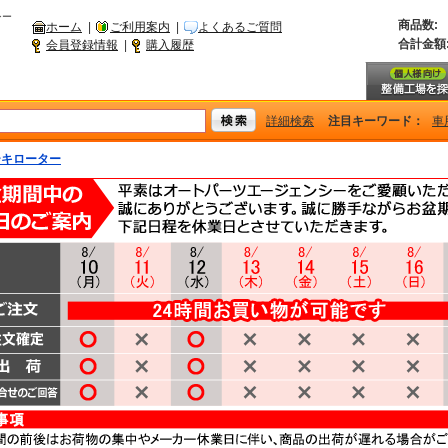
シー
商品数:
ホーム
|
ご利用案内
|
よくあるご質問
合計金額
会員登録情報
|
購入履歴
詳細検索
注目キーワード：
車
ーキローター