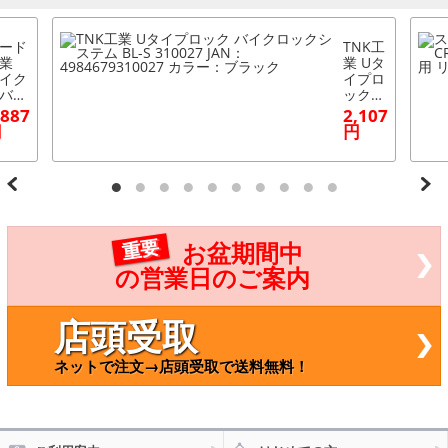
ード
TNK工
業
業 Uタ
イク
イプロ
バー
ック
ルバ
バイク
,887
2,107
 L B
ロック
円
円
951
システ
ム BL-
S 3100
27 JA
N：49
84679
31002
重要
お盆期間中
7 カラ
ー：ブ
の営業日のご案内
ラック
店頭受取
ネットで注文→店頭受取で送料無料！