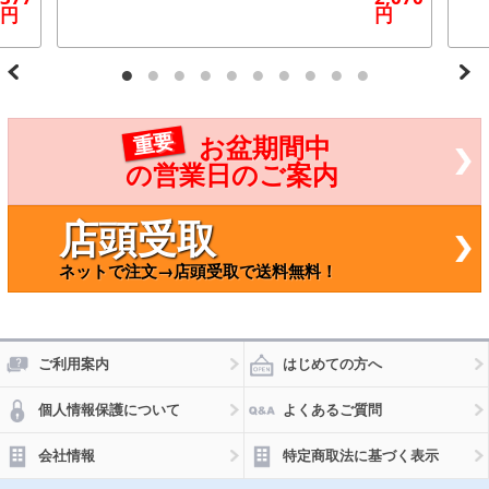
カム
ワゴン
円
円
シー
R MH2
ル
1S,MH
トヨ
22S 20
タ/T
03年～
OYO
2008
TA
年 ホ
ライ
ワイト
重要
お盆期間中
トエ
FLUX 4
ース
6連 入
の営業日のご案内
ノア
数：1
CR4
セット
1V,5
(2点) A
店頭受取
1V 2
P-TN-7
C 19
011
ネットで注文→店頭受取で送料無料！
96年
11月
～19
98年
12月
200
ご利用案内
はじめての方へ
0cc
個人情報保護について
よくあるご質問
会社情報
特定商取法に基づく表示