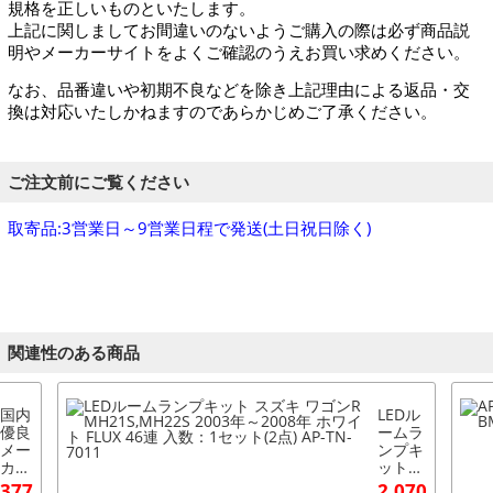
規格を正しいものといたします。
上記に関しましてお間違いのないようご購入の際は必ず商品説
明やメーカーサイトをよくご確認のうえお買い求めください。
なお、品番違いや初期不良などを除き上記理由による返品・交
換は対応いたしかねますのであらかじめご了承ください。
ご注文前にご覧ください
取寄品:3営業日～9営業日程で発送(土日祝日除く)
関連性のある商品
国内
LEDル
優良
ームラ
メー
ンプキ
カー
ット
各社
スズキ
377
2,070