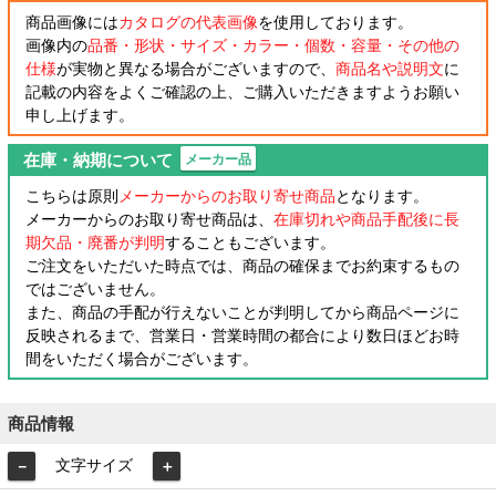
商品画像には
カタログの代表画像
を使用しております。
画像内の
品番・形状・サイズ・カラー・個数・容量・その他の
仕様
が実物と異なる場合がございますので、
商品名や説明文
に
記載の内容をよくご確認の上、ご購入いただきますようお願い
申し上げます。
在庫・納期について
メーカー品
こちらは原則
メーカーからのお取り寄せ商品
となります。
メーカーからのお取り寄せ商品は、
在庫切れや商品手配後に長
期欠品・廃番が判明
することもございます。
ご注文をいただいた時点では、商品の確保までお約束するもの
ではございません。
また、商品の手配が行えないことが判明してから商品ページに
反映されるまで、営業日・営業時間の都合により数日ほどお時
間をいただく場合がございます。
商品情報
文字サイズ
－
＋