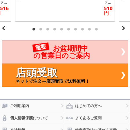
ァン
ァイ
ルト
トワ
,516
510
98DL
イパ
円
円
403×
ー替
 トヨ
えゴ
/TO
ム
OTA
運転
イッ
席側
デリ
～45
リー
0m
重要
お盆期間中
H81V
m Y
LY22
A1G
の営業日のご案内
 3L,
トヨ
 280
タ
3000
クイ
店頭受取
 199
ック
年05
デリ
ネットで注文→店頭受取で送料無料！
～
バリ
ー L
H L
H24
2連
198
ご利用案内
はじめての方へ
2年0
5月
個人情報保護について
よくあるご質問
～19
85年
07月