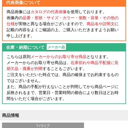
代表画像について
商品画像には
カタログの代表画像
を使用しております。
画像内の
品番・形状・サイズ・カラー・個数・容量・その他の
仕様
が実物と異なる場合がございますので、
商品名や説明文
に
記載の内容をよくご確認の上、ご購入いただきますようお願い
申し上げます。
在庫・納期について
メーカー品
こちらは原則
メーカーからのお取り寄せ商品
となります。
メーカーからのお取り寄せ商品は、
在庫切れや商品手配後に長
期欠品・廃番が判明
することもございます。
ご注文をいただいた時点では、商品の確保までお約束するもの
ではございません。
また、商品の手配が行えないことが判明してから商品ページに
反映されるまで、営業日・営業時間の都合により数日ほどお時
間をいただく場合がございます。
商品情報