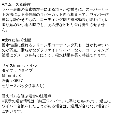
■スムース＆静粛
ラバー表面の炭素微粒子による滑らかな拭きに、スーパーカッ
ト製法による高信頼のラバーカット面も相まって、ワイパー作
動音は静かそのもの。コーティング剤の撥水効果が現れにくい
降り始めや小雨の時でも、あの嫌なビビリ音は発生させませ
ん。
■優れた払拭性能
撥水性能に優れるシリコン系コーティング剤も、はがれやすい
のが弱点。滑らかなグラファイトワイパーなら、コーティング
被膜にダメージを与えにくく、撥水効果を長く持続できます。
サイズ(mm)：～475
タイプ：TYタイプ
幅(mm)：8
呼番：GR57
セリースパック(1本入り)
替えゴムを選ぶ場合の注意点
※表示の適合情報は「純正ワイパー」に準じたものです。過去に
ワイパー交換をしたことがある場合は、適用が合わない場合が
ございます。