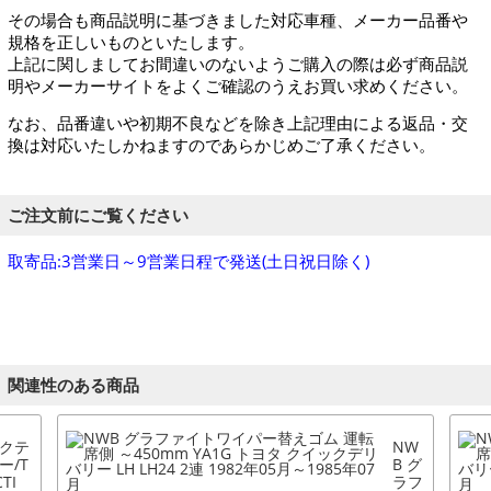
その場合も商品説明に基づきました対応車種、メーカー品番や
規格を正しいものといたします。
上記に関しましてお間違いのないようご購入の際は必ず商品説
明やメーカーサイトをよくご確認のうえお買い求めください。
なお、品番違いや初期不良などを除き上記理由による返品・交
換は対応いたしかねますのであらかじめご了承ください。
ご注文前にご覧ください
取寄品:3営業日～9営業日程で発送(土日祝日除く)
関連性のある商品
クテ
NW
ー/T
B グ
TI
ラフ