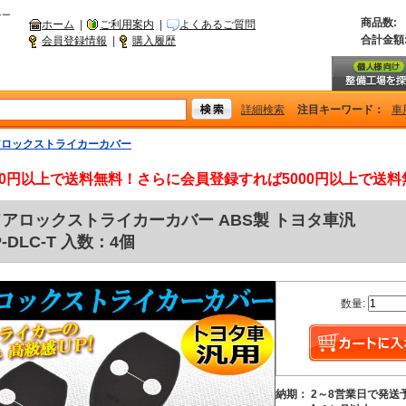
シー
商品数:
ホーム
|
ご利用案内
|
よくあるご質問
合計金額
会員登録情報
|
購入履歴
詳細検索
注目キーワード：
車
アロックストライカーカバー
000円以上で送料無料！さらに会員登録すれば5000円以上で送
 ドアロックストライカーカバー ABS製 トヨタ車汎
P-DLC-T 入数：4個
数量:
納期： 2～8営業日で発送