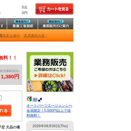
0点
:
0円
用ステッカー
スマホケース
;
料無料！！
販売価格(税込)
1,380円
オートパーツエージェンシー
会員限定！5,000円以上で送
料無料！
2026年08月06日(Thu)
予定 欠品の場