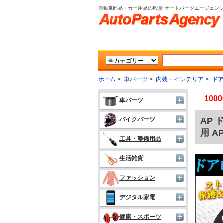
自動車部品・カー用品の殿堂 オートパーツエージェン
ホーム
>
車パーツ
>
内装・インテリア
>
ド
10
車パーツ
AP
バイクパーツ
用 A
工具・整備用品
生活雑貨
ファッション
デジタル家電
健康・スポーツ