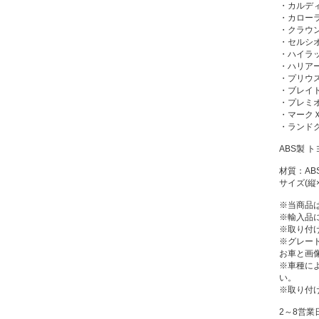
・カルディナ
・カローラア
・クラウン/
・セルシオ 
・ハイラック
・ハリアー/
・プリウス/
・ブレイド 
・プレミオ 
・マークＸ/
・ランドクル
ABS製 
材質：AB
サイズ(縦×
※当商品
※輸入品
※取り付
※グレー
お車と画
※車種に
い。
※取り付
2～8営業