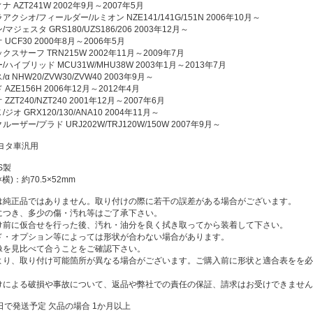
 AZT241W 2002年9月～2007年5月
クシオ/フィールダー/ルミオン NZE141/141G/151N 2006年10月～
マジェスタ GRS180/UZS186/206 2003年12月～
UCF30 2000年8月～2006年5月
スサーフ TRN215W 2002年11月～2009年7月
ハイブリッド MCU31W/MHU38W 2003年1月～2013年7月
α NHW20/ZVW30/ZVW40 2003年9月～
AZE156H 2006年12月～2012年4月
ZZT240/NZT240 2001年12月～2007年6月
ジオ GRX120/130/ANA10 2004年11月～
ーザー/プラド URJ202W/TRJ120W/150W 2007年9月～
トヨタ車汎用
S製
横)：約70.5×52mm
は純正品ではありません。取り付けの際に若干の誤差がある場合がございます。
につき、多少の傷・汚れ等はご了承下さい。
け前に仮合せを行った後、汚れ・油分を良く拭き取ってから装着して下さい。
ド・オプション等によっては形状が合わない場合があります。
像を見比べて合うことをご確認下さい。
より、取り付け可能箇所が異なる場合がございます。ご購入前に形状と適合表をを必
けによる破損や事故について、返品や弊社での責任の保証、請求はお受けできません
日で発送予定 欠品の場合 1か月以上