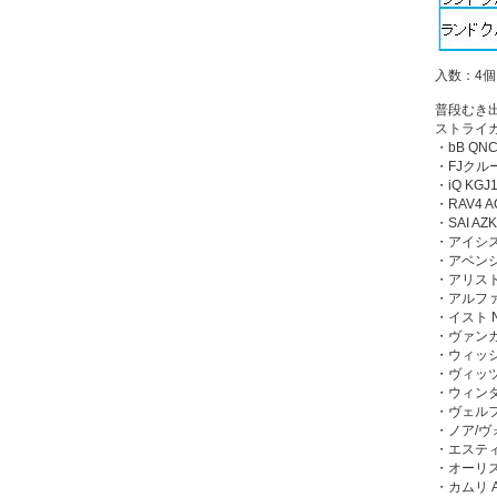
入数：4個
普段むき
ストライ
・bB QNC
・FJクルー
・iQ KGJ
・RAV4 A
・SAI AZ
・アイシス 
・アベンシス
・アリスト 
・アルファー
・イスト N
・ヴァンガー
・ウィッシュ
・ヴィッツ 
・ウィンダム
・ヴェルファ
・ノア/ヴォ
・エスティマ
・オーリス 
・カムリ A