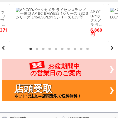
ラッ
AP CC
 フ
Dバッ
アマ
クカメ
 車
ラ ラ
専用
イセン
,371
6,860
プ B
スラン
円
 3シ
プ一体
ズ E
型 AP-
/セダ
BC-BM
005
WE53
4月
1シリ
014
ーズ E
2月
82 3シ
重要
お盆期間中
 BM
リーズ
-2
E46/E9
の営業日のご案内
0/E91
5シリ
ーズ E
店頭受取
39 等
ネットで注文→店頭受取で送料無料！