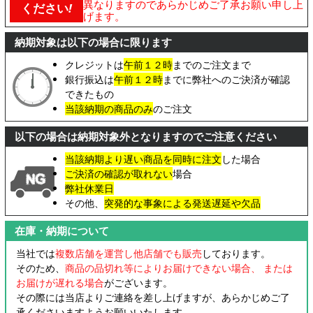
異なりますのであらかじめご了承お願い申し上
ください
!
げます。
納期対象は以下の場合に限ります
クレジットは
午前１２時
までのご注文まで
銀行振込は
午前１２時
までに弊社へのご決済が確認
できたもの
当該納期の商品のみ
のご注文
以下の場合は納期対象外となりますのでご注意ください
当該納期より遅い商品を同時に注文
した場合
ご決済の確認が取れない
場合
弊社休業日
その他、
突発的な事象による発送遅延や欠品
在庫・納期について
当社では
複数店舗を運営し他店舗でも販売
しております。
そのため、
商品の品切れ等によりお届けできない場合、 または
お届けが遅れる場合
がございます。
その際には当店よりご連絡を差し上げますが、あらかじめご了
承くださいますようお願いいたします。