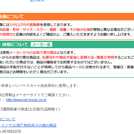
拡大表示
ー本体とバンパースカート結合部分に使用します。
細な情報はメーカーサイトでご確認ください。
 ：
http://www.jet-inoue.co.jp
～2週間前後で発送(土日祝/欠品時除く)
示について
イノウエ/JET INOUEその他の商品
457853370