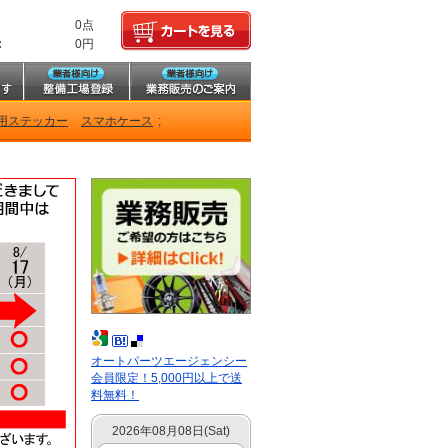
0点
:
0円
用ステッカー
スマホケース
;
オートパーツエージェンシー
会員限定！5,000円以上で送
料無料！
2026年08月08日(Sat)