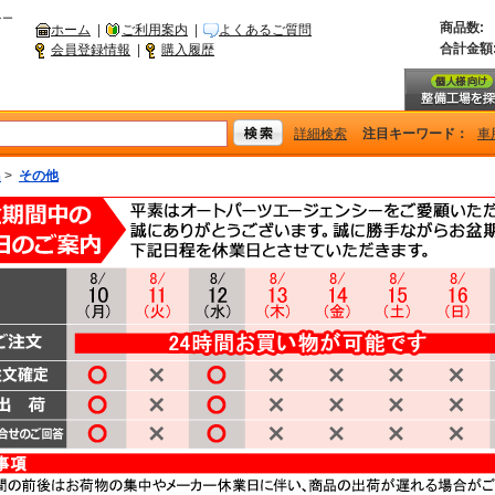
シー
商品数:
ホーム
|
ご利用案内
|
よくあるご質問
合計金額
会員登録情報
|
購入履歴
詳細検索
注目キーワード：
車
品
>
その他