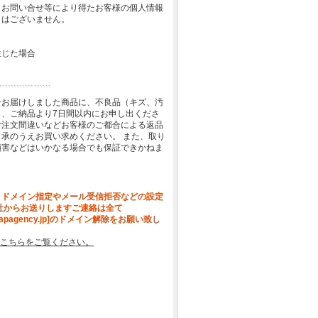
、お問い合せ等により得たお客様の個人情報
とはございません。
生じた場合
一お届けしました商品に、不良品（キズ、汚
、ご納品より7日間以内にお申し出くださ
ご注文間違いなどお客様のご都合による返品
承のうえお買い求めください。 また、取り
損害などはいかなる場合でも保証できかねま
、ドメイン指定やメール受信拒否などの設定
社からお送りしますご連絡は全て
[apagency.jp]のドメイン解除をお願い致し
こちらをご覧ください。