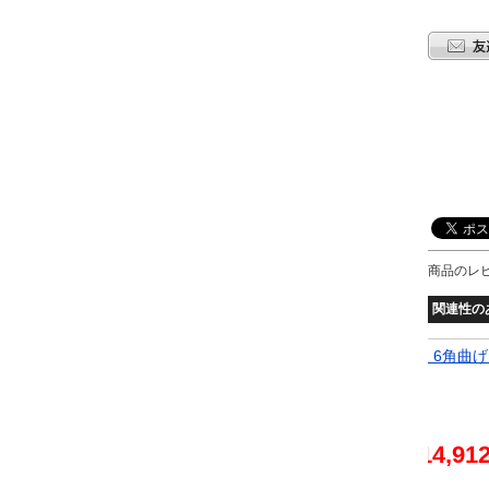
商品のレ
関連性の
6角曲げ 50
ジェットイノウエ JET マフラーカッター 88mm 6角曲げ 
4130
2,835円
14,91
取寄品:1～2週間前後で発送
(土日祝/欠品時除く)