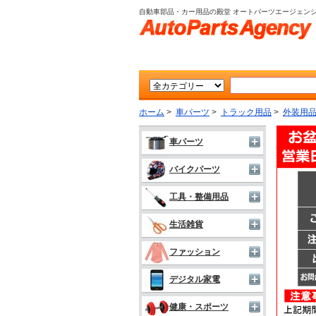
自動車部品・カー用品の殿堂 オートパーツエージェン
ホーム
>
車パーツ
>
トラック用品
>
外装用
車パーツ
バイクパーツ
工具・整備用品
生活雑貨
ファッション
デジタル家電
健康・スポーツ