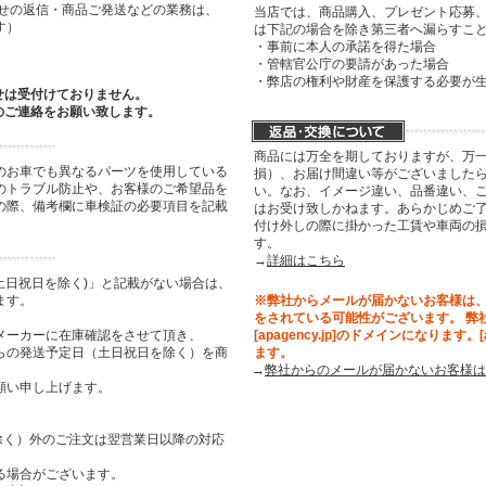
わせの返信・商品ご発送などの業務は、
当店では、商品購入、プレゼント応募
す）
は下記の場合を除き第三者へ漏らすこ
・事前に本人の承諾を得た場合
・管轄官公庁の要請があった場合
・弊店の権利や財産を保護する必要が
せは受付けておりません。
のご連絡をお願い致します。
商品には万全を期しておりますが、万
のお車でも異なるパーツを使用している
損）、お届け間違い等がございましたら
のトラブル防止や、お客様のご希望品を
い。なお、イメージ違い、品番違い、
の際、備考欄に車検証の必要項目を記載
はお受け致しかねます。あらかじめご了
付け外しの際に掛かった工賃や車両の
す。
→
詳細はこちら
土日祝日を除く)」と記載がない場合は、
ます。
※弊社からメールが届かないお客様は
をされている可能性がございます。 弊
メーカーに在庫確認をさせて頂き、
[apagency.jp]のドメインになります。
らの発送予定日（土日祝日を除く）を商
ます。
→
弊社からのメールが届かないお客様は
願い申し上げます。
祝日を除く）外のご注文は翌営業日以降の対応
る場合がございます。