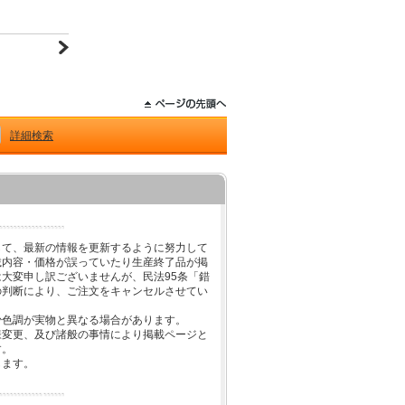
詳細検索
して、最新の情報を更新するように努力して
載内容・価格が誤っていたり生産終了品が掲
大変申し訳ございませんが、民法95条「錯
の判断により、ご注文をキャンセルさせてい
少色調が実物と異なる場合があります。
様変更、及び諸般の事情により掲載ページと
す。
します。