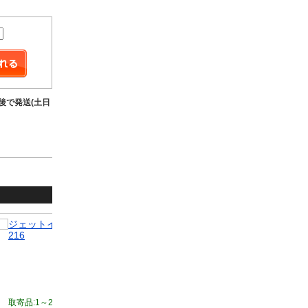
前後で発送(土日
ジェットイノウエ JET マフラーカッター 110φ 280L 504
NGK
216
T 分離
20,763円
取寄品:1～2週間前後で発送
(土日祝/欠品時除く)
取寄品