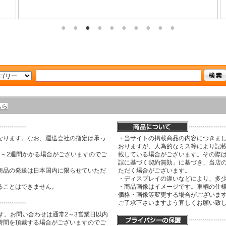
ちら
なります。なお、運送会社の指定は承っ
・当サイトの掲載商品の内容につきま
おりますが、人為的なミス等により記
間～2週間かかる場合がございますのでご
載している場合がございます。その際は
誤に基づく契約無効」に基づき、当店
商品の発送は日本国内に限らせていただ
ただく場合がございます。
・ディスプレイの違いなどにより、多
ることはできません。
・商品画像はイメージです。車輌の仕
価格・画像等変更する場合がございま
ご了承下さいますよう宜しくお願い致
す。お問い合わせは通常2～3営業日以内
時間を頂戴する場合がございますのでご