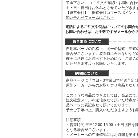
了承下さい。 （ご注文の確認・お問い合
土・日・祝日はお休みとさせていただきま
【運営会社】 株式会社コマースポイント
問い合わせフォームはこちら
電話によるご注文や商品についてのお問合
お問い合わせは、お手数ですがメールから
自動車パーツの性格上、同一の型式・年式
場合がございます。装着時に合わないなど
確実に迅速にお調べするためにも、ご購入
いただきますようお願いいたします。
商品ページに「当日～3営業日で発送予定(
原則メーカーからのお取り寄せ商品となり
このような商品につきましては、当店にて
注文確定メールを送信させて頂いた時点か
品ページに表記させて頂いております。
予めご了承の上、購入いただきますようお
注意事項
・営業時間 平日12:00-15:00（土日
となる場合がございます。
・メーカーへの在庫確認にはお時間を要す