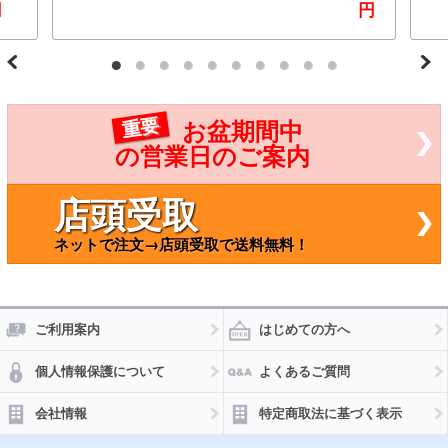
ルミ
リン
円
円
金＋
グ
化ガ
高級
ス
感溢
べる
れる
9適用
キラ
 バ
キラ
エー
デザ
重要
お盆期間中
ョン
イ
ルー
ン！
の営業日のご案内
4 AP
レン
MM0
ズを
73
可愛
店頭受取
く保
護♪
ネットで注文→店頭受取で送料無料！
貼る
だけ
簡単
♪ 選
べる
10カ
ご利用案内
はじめての方へ
ラー
選べ
個人情報保護について
よくあるご質問
る2
サイ
ズ A
会社情報
特定商取法に基づく表示
P-UJ
000