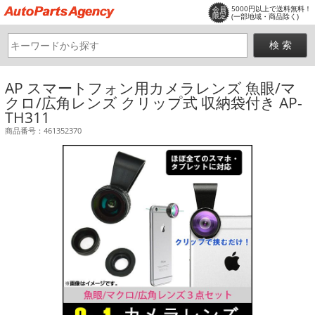
5000円以上で送料無料！
会員
限定
(一部地域・商品除く)
AP スマートフォン用カメラレンズ 魚眼/マ
クロ/広角レンズ クリップ式 収納袋付き AP-
TH311
商品番号：461352370