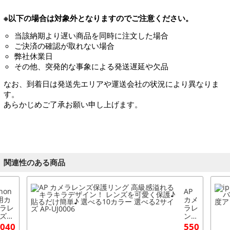
※以下の場合は対象外となりますのでご注意ください。
当該納期より遅い商品を同時に注文した場合
ご決済の確認が取れない場合
弊社休業日
その他、突発的な事象による発送遅延や欠品
なお、到着日は発送先エリアや運送会社の状況により異なりま
す。
あらかじめご了承お願い申し上げます。
関連性のある商品
Phon
AP
用カ
カメ
ラレ
ラレ
ズカ
ンズ
ー
保護
,040
550