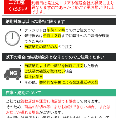
ご注意
到着日は発送先エリアや運送会社の状況により
異なりますのであらかじめご了承お願い申し上
ください
!
げます。
納期対象は以下の場合に限ります
クレジットは
午前１２時
までのご注文まで
銀行振込は
午前１２時
までに弊社へのご決済が確認
できたもの
当該納期の商品のみ
のご注文
以下の場合は納期対象外となりますのでご注意ください
当該納期より遅い商品を同時に注文
した場合
ご決済の確認が取れない
場合
弊社休業日
その他、
突発的な事象による発送遅延や欠品
在庫・納期について
当社では
複数店舗を運営し他店舗でも販売
しております。
そのため、
商品の品切れ等によりお届けできない場合、 または
お届けが遅れる場合
がございます。
その際には当店よりご連絡を差し上げますが、あらかじめご了