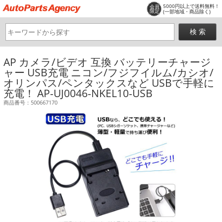
5000円以上で送料無料！
会員
限定
(一部地域・商品除く)
AP カメラ/ビデオ 互換 バッテリーチャージ
ャー USB充電 ニコン/フジフイルム/カシオ/
オリンパス/ペンタックスなど USBで手軽に
充電！ AP-UJ0046-NKEL10-USB
商品番号：500667170