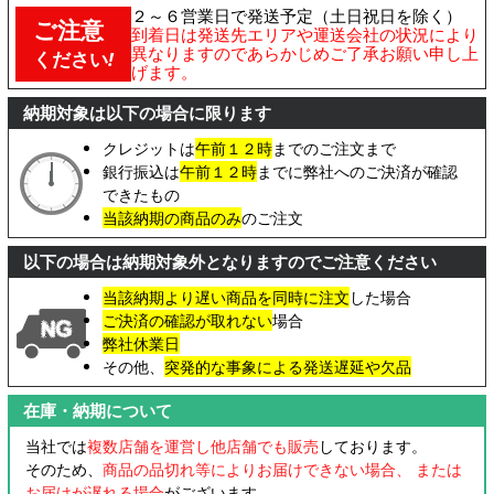
２～６営業日で発送予定（土日祝日を除く）
ご注意
到着日は発送先エリアや運送会社の状況により
異なりますのであらかじめご了承お願い申し上
ください
!
げます。
納期対象は以下の場合に限ります
クレジットは
午前１２時
までのご注文まで
銀行振込は
午前１２時
までに弊社へのご決済が確認
できたもの
当該納期の商品のみ
のご注文
以下の場合は納期対象外となりますのでご注意ください
当該納期より遅い商品を同時に注文
した場合
ご決済の確認が取れない
場合
弊社休業日
その他、
突発的な事象による発送遅延や欠品
在庫・納期について
当社では
複数店舗を運営し他店舗でも販売
しております。
そのため、
商品の品切れ等によりお届けできない場合、 または
お届けが遅れる場合
がございます。