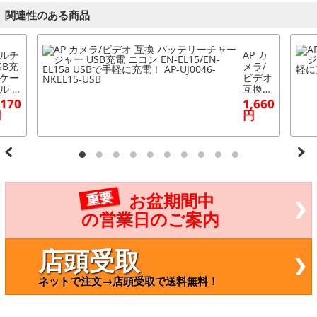
関連性のある商品
ルチ
AP カ
SB充
メラ/
ケー
ビデオ
ル m
互換
roUS
バッテ
,170
1,660
/8ピ
リーチ
円
円
iPho
ャージ
/iPa
ャー U
iPod
SB充電
/30
ニコン
ン
EN-EL
時充
15/EN-
可
EL15a
重要
お盆期間中
！
USBで
べる
手軽に
の営業日のご案内
0カラ
充電！
 AP-
AP-UJ0
H075
046-N
店頭受取
KEL15-
USB
ネットで注文→店頭受取で送料無料！