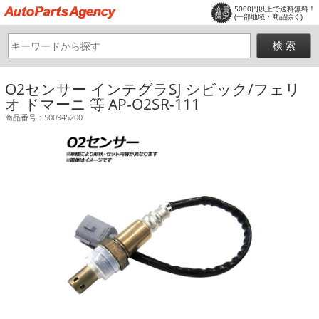
5000円以上で送料無料！
会員
限定
(一部地域・商品除く)
O2センサー インテグラSJ シビック/フェリ
オ ドマーニ 等 AP-O2SR-111
商品番号：500945200