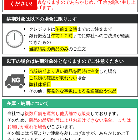
異なりますのであらかじめご了承お願い申し上
ください
!
げます。
納期対象は以下の場合に限ります
クレジットは
午前１２時
までのご注文まで
銀行振込は
午前１２時
までに弊社へのご決済が確認
できたもの
当該納期の商品のみ
のご注文
以下の場合は納期対象外となりますのでご注意ください
当該納期より遅い商品を同時に注文
した場合
ご決済の確認が取れない
場合
弊社休業日
その他、
突発的な事象による発送遅延や欠品
在庫・納期について
当社では
複数店舗を運営し他店舗でも販売
しております。
そのため、
商品の品切れ等によりお届けできない場合、 または
お届けが遅れる場合
がございます。
その際には当店よりご連絡を差し上げますが、あらかじめご了
承くださいますようお願いいたします。