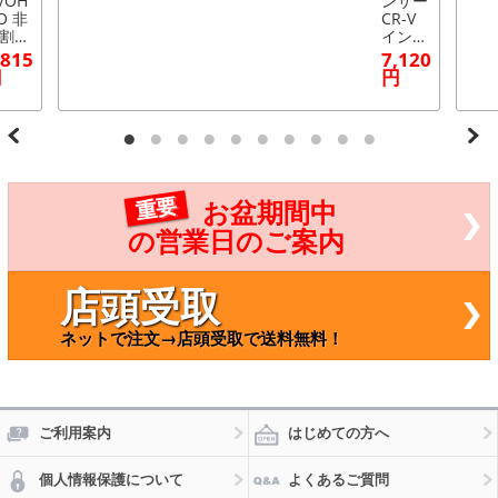
/OH
ンサー
O 非
CR-V
割式
インテ
ライ
グラ
,815
7,120
シャ
シビッ
円
円
トブ
ク AP-
ツ
4T020
ウタ
側右
（フ
ン
）
重要
お盆期間中
ン
/本
の営業日のご案内
/HO
DA
ンテ
店頭受取
ラ E-
C2 B
ネットで注文→店頭受取で送料無料！
C(PF
 3ド
 MT
F) 18
cc 1
93年
ご利用案内
はじめての方へ
5月～
999
個人情報保護について
よくあるご質問
07月