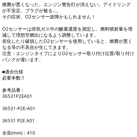
燃費が悪くなった。エンジン警告灯が消えない。アイドリング
が不安定。プラグが被る…。
その症状、O2センサー故障かもしれません！
O2センサーは排気ガス中の酸素濃度を測定し、燃料噴射量を増
減して理想空燃比になるよう調整しています。
劣化したり破損したO2センサーを使用していると、燃費が悪く
なる等の不具合が生じてきます。
注意：エンジンタイプによりO2センサー取り付け位置/取り付け
バンクが違います。
■適合仕様
必要本数:1
参考品番：
36531P2EA01
­36531-P2E-A01
­36531 P2E A01
全長(mm)：410