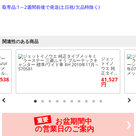
取寄品:1～2週間前後で発送(土日祝/欠品時除く)
関連性のある商品
ズー
ジェッ
zur
トイノ
ナメ
ウエ 純
キル
正タイ
ダッ
プメッ
,538
41,527
ュボ
キミラ
円
ドマ
ーステ
 三
ー 三菱
ふそ
ふそう
ジェ
ブルー
レー
テック
ョン
キャン
ャン
ター 標
重要
お盆期間中
 ワ
準/ワイ
 20
ド車 RH
の営業日のご案内
年07
2010年1