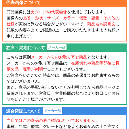
代表画像について
商品画像には
カタログの代表画像
を使用しております。
画像内の
品番・形状・サイズ・カラー・個数・容量・その他の
仕様
が実物と異なる場合がございますので、
商品名や説明文
に
記載の内容をよくご確認の上、ご購入いただきますようお願い
申し上げます。
在庫・納期について
メーカー品
こちらは原則
メーカーからのお取り寄せ商品
となります。
メーカーからのお取り寄せ商品は、
在庫切れや商品手配後に長
期欠品・廃番が判明
することもございます。
ご注文をいただいた時点では、商品の確保までお約束するもの
ではございません。
また、商品の手配が行えないことが判明してから商品ページに
反映されるまで、営業日・営業時間の都合により数日ほどお時
間をいただく場合がございます。
適合確認について
メーカー品
当店ではこの商品の適合確認は行っておりません。
車種、年式、型式、グレードなどをよくお確かめの上ご注文く