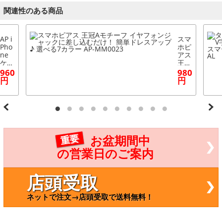
関連性のある商品
AP i
スマ
Pho
ホピ
ne
アス
ケー
王冠
ス P
Aモ
960
980
Uレ
チー
円
円
ザー
フ
スマ
イヤ
ホを
フォ
おし
ンジ
ゃれ
ャッ
にカ
クに
バー
差し
重要
お盆期間中
♪ 選
込む
べる
だ
の営業日のご案内
8カ
け！
ラー
簡単
選べ
ドレ
店頭受取
る7
スア
サイ
ップ
ネットで注文→店頭受取で送料無料！
ズ A
♪ 選
P-T
べる
H16
7カ
4
ラー