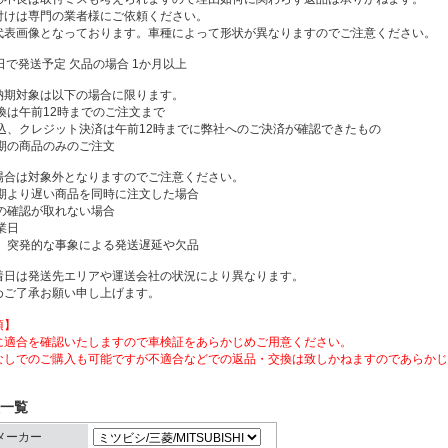
付けは専門の業者様にご依頼ください。
代表画像となっております。車種によって形状が異なりますのでご注意ください。
日で発送予定 欠品の場合 1か月以上
納期対象は以下の場合に限ります。
換は午前12時までのご注文まで
振込、クレジット決済は午前12時までに弊社へのご決済が確認できたもの
納期の商品のみのご注文
場合は対象外となりますのでご注意ください。
納期より遅い商品を同時に注文した場合
済の確認が取れない場合
業日
他、突発的な事象による発送遅延や欠品
着日は発送先エリアや運送会社の状況により異なります。
めご了承お願い申し上げます。
項】
に適合を確認いたしますので車検証をあらかじめご用意ください。
なしでのご購入も可能ですが不適合などでの返品・交換は致しかねますのであらかじ
一覧
メーカー