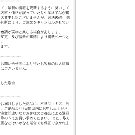
して、最新の情報を更新するように努力して
載内容・価格が誤っていたり生産終了品が掲
大変申し訳ございませんが、民法95条「錯
の判断により、ご注文をキャンセルさせてい
少色調が実物と異なる場合があります。
様変更、及び諸般の事情により掲載ページと
す。
します。
、お問い合せ等により得たお客様の個人情報
とはございません。
生じた場合
一お届けしました商品に、不良品（キズ、汚
、ご納品より7日間以内にお申し出くださ
ご注文間違いなどお客様のご都合による返品
承のうえお買い求めください。 また、取り
損害などはいかなる場合でも保証できかねま