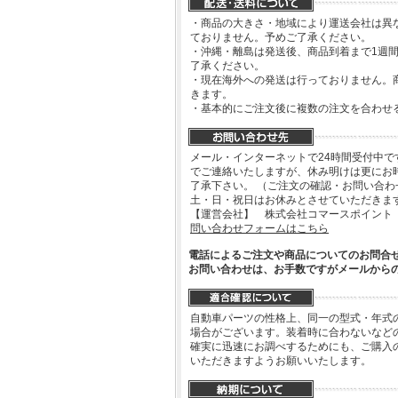
・商品の大きさ・地域により運送会社は異
ておりません。予めご了承ください。
・沖縄・離島は発送後、商品到着まで1週
了承ください。
・現在海外への発送は行っておりません。
きます。
・基本的にご注文後に複数の注文を合わせ
メール・インターネットで24時間受付中で
でご連絡いたしますが、休み明けは更にお
了承下さい。 （ご注文の確認・お問い合
土・日・祝日はお休みとさせていただきま
【運営会社】 株式会社コマースポイント
問い合わせフォームはこちら
電話によるご注文や商品についてのお問合
お問い合わせは、お手数ですがメールから
自動車パーツの性格上、同一の型式・年式
場合がございます。装着時に合わないなど
確実に迅速にお調べするためにも、ご購入
いただきますようお願いいたします。