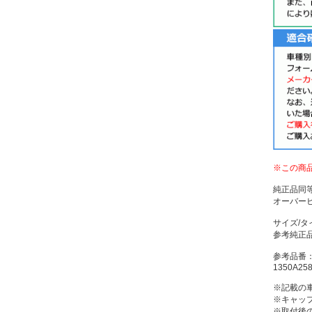
※この商
純正品同
オーバー
サイズ/タ
参考純正品
参考品番
1350A25
※記載の
※キャッ
※取付後