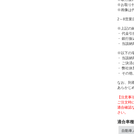
※お取り
※画像は
2～8営業
※上記の
・ 代金引
・ 銀行
・ 当該
※以下の
・ 当該
・ ご決
・ 弊社休
・ その
なお、到
あらかじ
【注意事
ご注文時
適合確認
さい。
適合車種
自動車