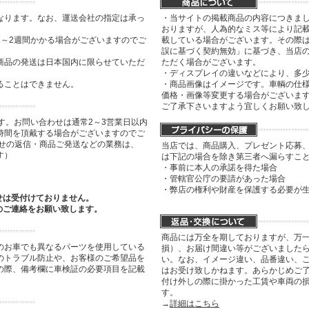
なります。なお、運送会社の指定は承っ
・当サイトの掲載商品の内容につきま
おりますが、人為的なミス等により記
間～2週間かかる場合がございますのでご
載している場合がございます。その際は
誤に基づく契約無効」に基づき、当店
商品の発送は日本国内に限らせていただ
ただく場合がございます。
・ディスプレイの違いなどにより、多
ることはできません。
・商品画像はイメージです。車輌の仕
価格・画像等変更する場合がございま
ご了承下さいますよう宜しくお願い致
す。お問い合わせは通常2～3営業日以内
時間を頂戴する場合がございますのでご
わせの返信・商品ご発送などの業務は、
当店では、商品購入、プレゼント応募
す）
は下記の場合を除き第三者へ漏らすこ
・事前に本人の承諾を得た場合
・管轄官公庁の要請があった場合
・弊店の権利や財産を保護する必要が
せは受付けておりません。
のご連絡をお願い致します。
商品には万全を期しておりますが、万
のお車でも異なるパーツを使用している
損）、お届け間違い等がございましたら
のトラブル防止や、お客様のご希望品を
い。なお、イメージ違い、品番違い、
の際、備考欄に車検証の必要項目を記載
はお受け致しかねます。あらかじめご了
付け外しの際に掛かった工賃や車両の
す。
→
詳細はこちら