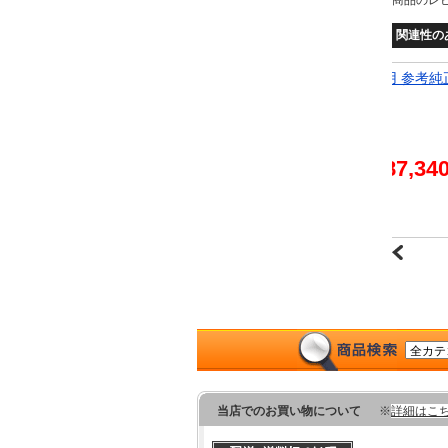
関連性の
考純正品番：
ラジエーター ランサーエボリューション AT車用 参考純
番：MR968734 AP-RAD-2643
1,500円
87,34
2～8営業日で発送予定
欠品の場合
1か月以上
当店でのお買い物について
※
詳細はこ