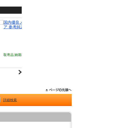
国内優良メーカー ラジエーター ランサー ランサーセディ
国内
ア 参考純正品番：1350A259
ベロ 
112,090円
取寄品:納期確認後に発送
（欠品の場合有）
取寄品
詳細検索