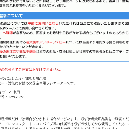
品の代引きでご注文はお受けできません。
等の安定した冷却性能と耐久性！
ヒート対策にお勧めの国産車用ラジエーターです。
イプ：AT車用
番：1350A258
：
8
車種情報だけでは適合が分かれる場合がございます。必ず参考純正品番をご確認くだ
プ、ドレンコック、トルコンパイプ等の付属品は必ず点検してから装着してください
の不良は取付ミスも考えられますので理由如何に関わらず返品は承りかねます。