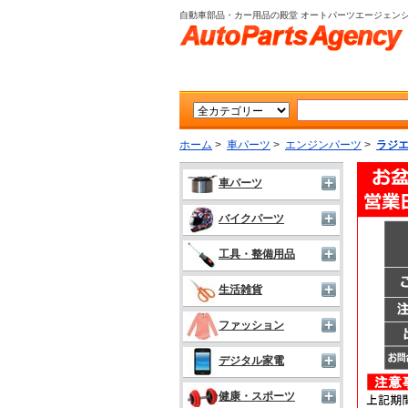
自動車部品・カー用品の殿堂 オートパーツエージェン
ホーム
>
車パーツ
>
エンジンパーツ
>
ラジ
車パーツ
バイクパーツ
工具・整備用品
生活雑貨
ファッション
デジタル家電
健康・スポーツ