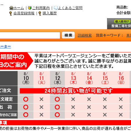
シー
商品数:
ホーム
|
ご利用案内
|
よくあるご質問
合計金額
会員登録情報
|
購入履歴
詳細検索
注目キーワード：
車
エーター