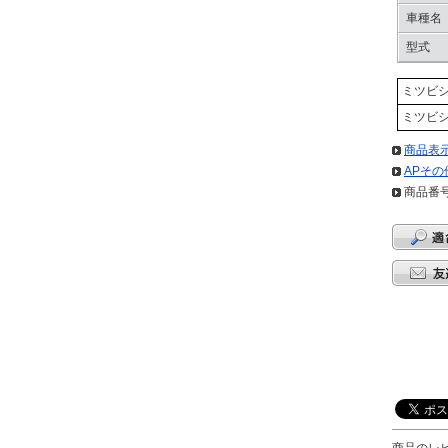
車種名
型式
ミツビシ/
ミツビシ/
商品表
APその
商品番号:
商品のレ