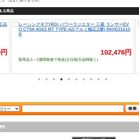
ある商品
正品
レーシングギア(RG) パワーラジエター 三菱 ランサーEV
O CT9A 4G63 MT TYPE-A2(アルミ幅広2層) RKH031610
R
0円
102,476円
取寄品:1～2週間前後で発送
(土日祝/欠品時除く)
ちら