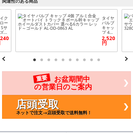
関連性のある商品
イク
タイヤ
ロー
バルブ
 Sサ
キャッ
ズ
プ 4個
先あ
アルミ
,240
2,520
 ナ
合金
円
円
クル
オート
バー
バイ
拳を
トラッ
る！
ク 8 ボ
気口
ール幹
きメ
キャッ
シュ
プホイ
重要
お盆期間中
ロー
ールダ
！
ストカ
の営業日のご案内
べる
バー
カラ
選べる
 入
6カラ
店頭受取
：1
ー レ
ット
ッド～
ネットで注文→店頭受取で送料無料！
左右)
ゴール
P-AR
ド AL-
6-S
DD-08
63 AL