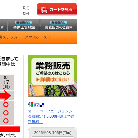
0点
:
0円
用ステッカー
スマホケース
;
オートパーツエージェンシー
会員限定！5,000円以上で送
料無料！
2026年08月06日(Thu)