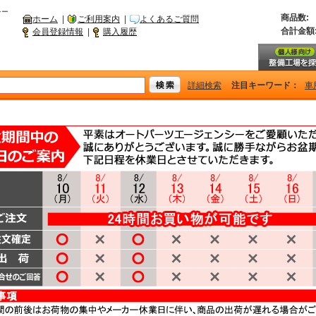
シー
商品数:
ホーム
|
ご利用案内
|
よくあるご質問
合計金額
会員登録情報
|
購入履歴
詳細検索
注目キーワード：
車