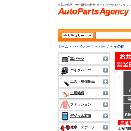
自動車部品・カー用品の殿堂 オートパーツエージェン
ホーム
>
バイクパーツ
>
パーツ
>
その他
車パーツ
バイクパーツ
工具・整備用品
生活雑貨
ファッション
デジタル家電
健康・スポーツ