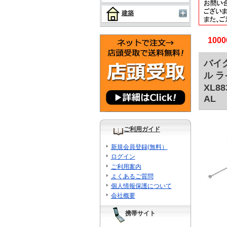
建築
10
バイク
ル ラ
XL88
AL
ご利用ガイド
新規会員登録(無料）
ログイン
ご利用案内
よくあるご質問
個人情報保護について
会社概要
携帯サイト