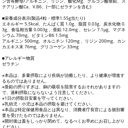
ン含有酵母/アルギニン、リジン、酸化Mg、グルコン酸亜鉛、ス
テアリン酸Ca、V.B6、(一部にゼラチンを含む)
■栄養成分表示(製品4粒・標準1.55g当たり)
エネルギー 5.5kcal、たんぱく質 1.0g、脂質 0.03g、炭水化物 0.
3g、食塩相当量 0.003g 、亜鉛 12.0mg 、セレン 7.1μg、マグネ
シウム 70mg、ビタミンB6 1.5mg
アルギニン 500mg、オルニチン 120mg 、リジン 200mg、カン
カエキス末 76mg、グリコーゲン 33mg
■アレルギー物質
ゼラチン
※本品は、多量摂取により疾病が治癒したり、より健康が増進す
るものではありません。
※亜鉛の摂りすぎは、銅の吸収を阻害するおそれがありますの
で、過剰摂取にならないよう注意してください。
※1日の摂取目安量を守ってください。
※乳幼児・小児は本品の摂取を避けてください。
※本品は特定保健用食品とは異なり、消費者庁長官による個別審
査を受けたものではありません。
※開封後は蓋をしっかり閉めて、なるべくお早めにお召し上がり
ください。