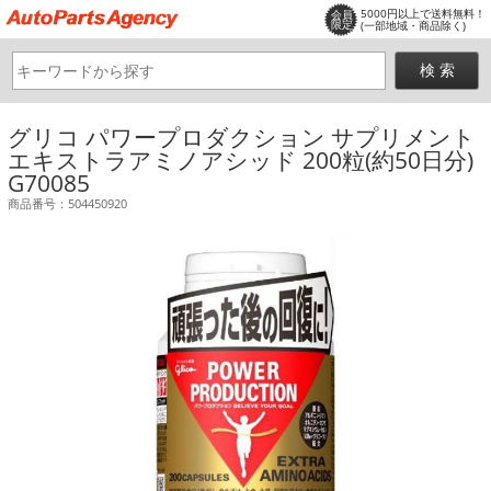
5000円以上で送料無料！
会員
限定
(一部地域・商品除く)
グリコ パワープロダクション サプリメント
エキストラアミノアシッド 200粒(約50日分)
G70085
商品番号：504450920