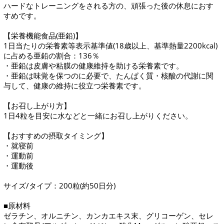
ハードなトレーニングをされる方の、頑張った後の休息におす
すめです。
【栄養機能食品(亜鉛)】
1日当たりの栄養素等表示基準値(18歳以上、基準熱量2200kcal)
に占める亜鉛の割合：136％
・亜鉛は皮膚や粘膜の健康維持を助ける栄養素です。
・亜鉛は味覚を保つのに必要で、たんぱく質・核酸の代謝に関
与して、健康の維持に役立つ栄養素です。
【お召し上がり方】
1日4粒を目安に水などと一緒にお召し上がりください。
【おすすめの摂取タイミング】
・就寝前
・運動前
・運動後
サイズ/タイプ：200粒(約50日分)
■原材料
ゼラチン、オルニチン、カンカエキス末、グリコーゲン、セレ