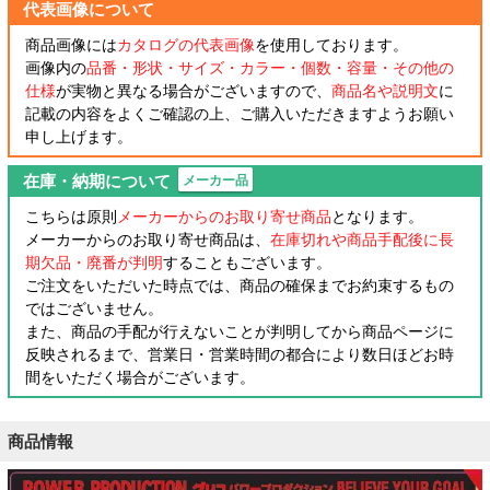
代表画像について
商品画像には
カタログの代表画像
を使用しております。
画像内の
品番・形状・サイズ・カラー・個数・容量・その他の
仕様
が実物と異なる場合がございますので、
商品名や説明文
に
記載の内容をよくご確認の上、ご購入いただきますようお願い
申し上げます。
在庫・納期について
メーカー品
こちらは原則
メーカーからのお取り寄せ商品
となります。
メーカーからのお取り寄せ商品は、
在庫切れや商品手配後に長
期欠品・廃番が判明
することもございます。
ご注文をいただいた時点では、商品の確保までお約束するもの
ではございません。
また、商品の手配が行えないことが判明してから商品ページに
反映されるまで、営業日・営業時間の都合により数日ほどお時
間をいただく場合がございます。
商品情報