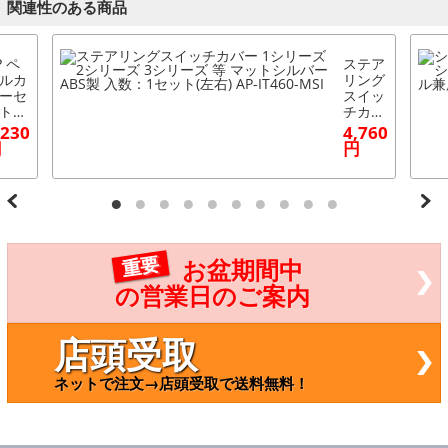
関連性のある商品
P ペ
ステア
ルカ
リング
ーセ
スイッ
ト
チカバ
テン
ー 1シ
,230
4,760
ス＋
リーズ
円
円
バー
2シリ
T車
ーズ 3
ハン
シリー
ル車
ズ 等
 AP-
マット
MW-
シルバ
-F
ー ABS
重要
お盆期間中
数：
製 入
セッ
数：1
の営業日のご案内
(2個)
セット
シリ
(左右)
ズ 2
AP-IT4
店頭受取
リー
60-MS
 3シ
I
ネットで注文→店頭受取で送料無料！
ーズ