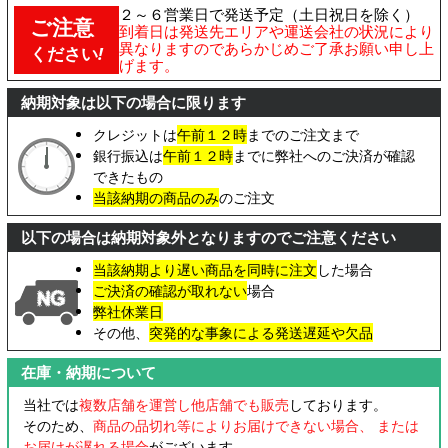
２～６営業日で発送予定（土日祝日を除く）
ご注意
到着日は発送先エリアや運送会社の状況により
異なりますのであらかじめご了承お願い申し上
ください
!
げます。
納期対象は以下の場合に限ります
クレジットは
午前１２時
までのご注文まで
銀行振込は
午前１２時
までに弊社へのご決済が確認
できたもの
当該納期の商品のみ
のご注文
以下の場合は納期対象外となりますのでご注意ください
当該納期より遅い商品を同時に注文
した場合
ご決済の確認が取れない
場合
弊社休業日
その他、
突発的な事象による発送遅延や欠品
在庫・納期について
当社では
複数店舗を運営し他店舗でも販売
しております。
そのため、
商品の品切れ等によりお届けできない場合、 または
お届けが遅れる場合
がございます。