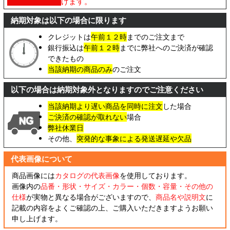
げます。
納期対象は以下の場合に限ります
クレジットは
午前１２時
までのご注文まで
銀行振込は
午前１２時
までに弊社へのご決済が確認
できたもの
当該納期の商品のみ
のご注文
以下の場合は納期対象外となりますのでご注意ください
当該納期より遅い商品を同時に注文
した場合
ご決済の確認が取れない
場合
弊社休業日
その他、
突発的な事象による発送遅延や欠品
代表画像について
商品画像には
カタログの代表画像
を使用しております。
画像内の
品番・形状・サイズ・カラー・個数・容量・その他の
仕様
が実物と異なる場合がございますので、
商品名や説明文
に
記載の内容をよくご確認の上、ご購入いただきますようお願い
申し上げます。