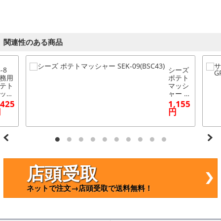
関連性のある商品
-8
シーズ
務用
ポテト
テト
マッシ
ッシ
ャー S
ー
EK-09
,425
1,155
 パ
(BSC4
円
円
プ柄
3)
3082
002)
店頭受取
ネットで注文→店頭受取で送料無料！