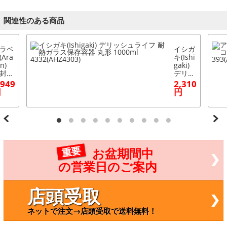
関連性のある商品
ラベ
イシガ
(Ara
キ(Ishi
n)
gaki)
封カ
デリッ
ー付
シュラ
,949
2,310
品保
イフ
円
円
コン
耐熱ガ
ナー
ラス保
6×65
存容器
m 3
丸形 1
3(A
000ml
VR61
4332(A
HZ430
重要
お盆期間中
3)
の営業日のご案内
店頭受取
ネットで注文→店頭受取で送料無料！