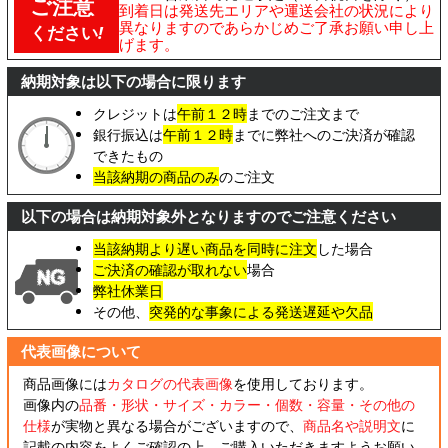
ご注意
到着日は発送先エリアや運送会社の状況により
異なりますのであらかじめご了承お願い申し上
ください
!
げます。
納期対象は以下の場合に限ります
クレジットは
午前１２時
までのご注文まで
銀行振込は
午前１２時
までに弊社へのご決済が確認
できたもの
当該納期の商品のみ
のご注文
以下の場合は納期対象外となりますのでご注意ください
当該納期より遅い商品を同時に注文
した場合
ご決済の確認が取れない
場合
弊社休業日
その他、
突発的な事象による発送遅延や欠品
代表画像について
商品画像には
カタログの代表画像
を使用しております。
画像内の
品番・形状・サイズ・カラー・個数・容量・その他の
仕様
が実物と異なる場合がございますので、
商品名や説明文
に
記載の内容をよくご確認の上、ご購入いただきますようお願い