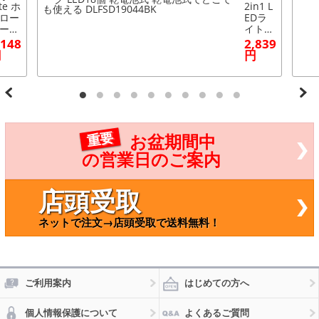
te ホ
2in1 L
ロー
EDラ
ール
イト付
タン
きファ
,148
2,839
 「T
ン ブ
円
円
l」 L
ラック
-212
LED18
7732
個 乾
)
電池式
乾電池
式でど
こでも
重要
お盆期間中
使える
DLFSD
の営業日のご案内
19044
BK
店頭受取
ネットで注文→店頭受取で送料無料！
ご利用案内
はじめての方へ
個人情報保護について
よくあるご質問