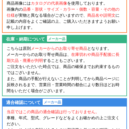
商品画像には
カタログの代表画像
を使用しております。
画像内の
品番・形状・サイズ・カラー・個数・容量・その他の
仕様
が実物と異なる場合がございますので、
商品名や説明文
に
記載の内容をよくご確認の上、ご購入いただきますようお願い
申し上げます。
在庫・納期について
メーカー品
こちらは原則
メーカーからのお取り寄せ商品
となります。
メーカーからのお取り寄せ商品は、
在庫切れや商品手配後に長
期欠品・廃番が判明
することもございます。
ご注文をいただいた時点では、商品の確保までお約束するもの
ではございません。
また、商品の手配が行えないことが判明してから商品ページに
反映されるまで、営業日・営業時間の都合により数日ほどお時
間をいただく場合がございます。
適合確認について
メーカー品
当店ではこの商品の適合確認は行っておりません。
車種、年式、型式、グレードなどをよくお確かめの上ご注文く
ださい。