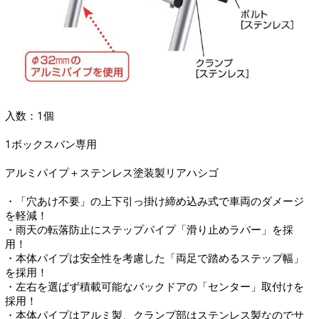
入数：1個
1ボックスバン専用
アルミパイプ＋ステンレス塗装製リアハシゴ
・「穴あけ不要」の上下引っ掛け締め込み式で車両のダメージ
を軽減！
・雨天の転落防止にステップパイプ「滑り止めラバー」を採
用！
・本体パイプは安全性を考慮した「両足で踏めるステップ幅」
を採用！
・左右を選ばず積載可能なバックドアの「センター」取付けを
採用！
・本体パイプはアルミ製、クランプ部はステンレス製なのでサ