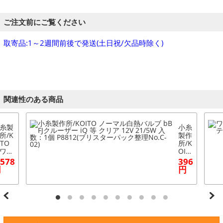
ご注文前にご覧ください
取寄品:1～2週間前後で発送(土日祝/欠品時除く)
関連性のある商品
糸製
小糸
所/K
製作
ITO
所/K
ワイ
OIT
ビー
O ノ
,578
396
バー
ーマ
円
円
ョン
ル白
I 86 b
熱バ
iQ
ルブ
 H11
bB F
V 55
Jク
 ハー
ルー
ケー
ザー