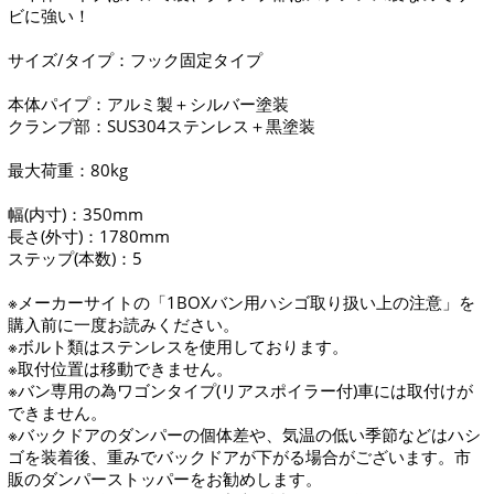
ビに強い！
サイズ/タイプ：フック固定タイプ
本体パイプ：アルミ製＋シルバー塗装
クランプ部：SUS304ステンレス＋黒塗装
最大荷重：80kg
幅(内寸)：350mm
長さ(外寸)：1780mm
ステップ(本数)：5
※メーカーサイトの「1BOXバン用ハシゴ取り扱い上の注意」を
購入前に一度お読みください。
※ボルト類はステンレスを使用しております。
※取付位置は移動できません。
※バン専用の為ワゴンタイプ(リアスポイラー付)車には取付けが
できません。
※バックドアのダンパーの個体差や、気温の低い季節などはハシ
ゴを装着後、重みでバックドアが下がる場合がございます。市
販のダンパーストッパーをお勧めします。