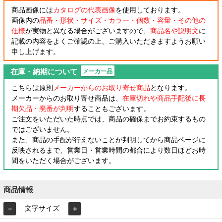
商品画像には
カタログの代表画像
を使用しております。
画像内の
品番・形状・サイズ・カラー・個数・容量・その他の
仕様
が実物と異なる場合がございますので、
商品名や説明文
に
記載の内容をよくご確認の上、ご購入いただきますようお願い
申し上げます。
在庫・納期について
メーカー品
こちらは原則
メーカーからのお取り寄せ商品
となります。
メーカーからのお取り寄せ商品は、
在庫切れや商品手配後に長
期欠品・廃番が判明
することもございます。
ご注文をいただいた時点では、商品の確保までお約束するもの
ではございません。
また、商品の手配が行えないことが判明してから商品ページに
反映されるまで、営業日・営業時間の都合により数日ほどお時
間をいただく場合がございます。
商品情報
文字サイズ
－
＋