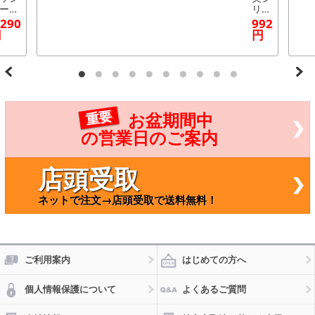
ー
リー
 木
ズ
,290
992
 BPT
ミニ
円
円
1003
マッ
シャ
ー K
Z-20
2
重要
お盆期間中
の営業日のご案内
店頭受取
ネットで注文→店頭受取で送料無料！
ご利用案内
はじめての方へ
個人情報保護について
よくあるご質問