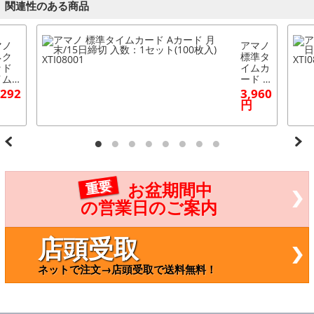
関連性のある商品
マノ
アマノ
ネク
標準タ
ッド
イムカ
イム
ード A
コー
カード
,292
3,960
 MX
月末/1
円
00(X
5日締
901)
切 入
数：1
セット
(100枚
入) XTI
08001
重要
お盆期間中
の営業日のご案内
店頭受取
ネットで注文→店頭受取で送料無料！