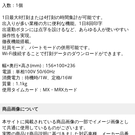
入数：1個
1日最大8打刻または4打刻の時間集計が可能です。
出入りが多い業種の方に便利な機能。1日8回印字
出退勤ボタンには点字を設けるなど、あらゆる人が使いやすい
操作性を実現。
徹夜機能搭載。
社員モード、パートモードの併用可能です。
Wi-Fi接続することで打刻データのダウンロードができます。
幅×奥行×高さ(mm)：156×100×236
電源：単相100V 50/60Hz
消費電力：待機時/1W、定格/16W
質量：1.1kg
使用タイムカード：MX・MRXカード
商品画像について
本サイトに掲載されている商品画像の一部でイメージ画像とし
て共通に使用しているものがございます。
実際の商品は商品説明に基づきました対応車種、メーカー品番