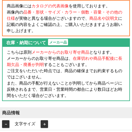
商品画像には
カタログの代表画像
を使用しております。
画像内の
品番・形状・サイズ・カラー・個数・容量・その他の
仕様
が実物と異なる場合がございますので、
商品名や説明文
に
記載の内容をよくご確認の上、ご購入いただきますようお願い
申し上げます。
在庫・納期について
メーカー品
こちらは原則
メーカーからのお取り寄せ商品
となります。
メーカーからのお取り寄せ商品は、
在庫切れや商品手配後に長
期欠品・廃番が判明
することもございます。
ご注文をいただいた時点では、商品の確保までお約束するもの
ではございません。
また、商品の手配が行えないことが判明してから商品ページに
反映されるまで、営業日・営業時間の都合により数日ほどお時
間をいただく場合がございます。
商品情報
文字サイズ
－
＋