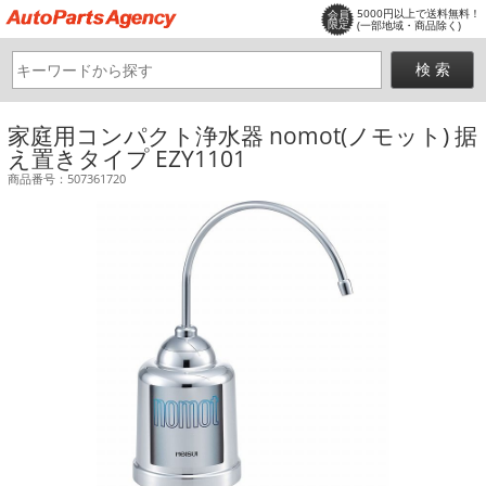
5000円以上で送料無料！
会員
限定
(一部地域・商品除く)
家庭用コンパクト浄水器 nomot(ノモット) 据
え置きタイプ EZY1101
商品番号：507361720