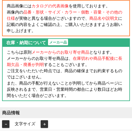
商品画像には
カタログの代表画像
を使用しております。
画像内の
品番・形状・サイズ・カラー・個数・容量・その他の
仕様
が実物と異なる場合がございますので、
商品名や説明文
に
記載の内容をよくご確認の上、ご購入いただきますようお願い
申し上げます。
在庫・納期について
メーカー品
こちらは原則
メーカーからのお取り寄せ商品
となります。
メーカーからのお取り寄せ商品は、
在庫切れや商品手配後に長
期欠品・廃番が判明
することもございます。
ご注文をいただいた時点では、商品の確保までお約束するもの
ではございません。
また、商品の手配が行えないことが判明してから商品ページに
反映されるまで、営業日・営業時間の都合により数日ほどお時
間をいただく場合がございます。
商品情報
文字サイズ
－
＋