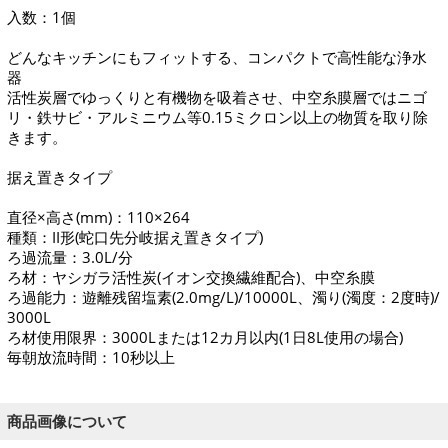
入数：1個
どんなキッチンにもフィットする、コンパクトで高性能な浄水
器
活性炭層でゆっくりと有機物を吸着させ、中空糸膜層ではニゴ
リ・鉄サビ・アルミニウム等0.15ミクロン以上の物質を取り除
きます。
据え置きタイプ
直径×高さ(mm)：110×264
種類：II形(蛇口先分岐据え置きタイプ)
ろ過流量：3.0L/分
ろ材：ヤシガラ活性炭(イオン交換繊維配合)、中空糸膜
ろ過能力：遊離残留塩素(2.0mg/L)/10000L、濁り(濁度：2度時)/
3000L
ろ材使用限界：3000Lまたは12カ月以内(1日8L使用の場合)
毎朝放流時間：10秒以上
商品画像について