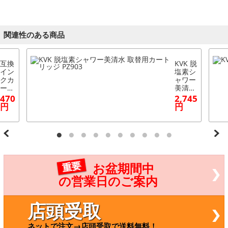
関連性のある商品
互換
KVK 脱
イン
塩素シ
クカ
ャワー
ート
美清水
リッ
取替用
470
2,745
ジ
カート
円
円
シア
リッジ
ン
PZ903
エプ
ソン
用 I
CC6
5 AP
重要
お盆期間中
-UJ0
816-
の営業日のご案内
CY
店頭受取
ネットで注文→店頭受取で送料無料！