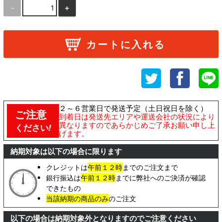
－
＋
カートに入れる
２～６営業日で発送予定（土日祝日を除く）
ご注意
到着日は発送先エリアや運送会社の状況により
異なりますのであらかじめご了承お願い申し上
ください
!
げます。
納期対象は以下の場合に限ります
クレジットは
午前１２時
までのご注文まで
銀行振込は
午前１２時
までに弊社へのご決済が確認
できたもの
当該納期の商品のみ
のご注文
以下の場合は納期対象外となりますのでご注意ください