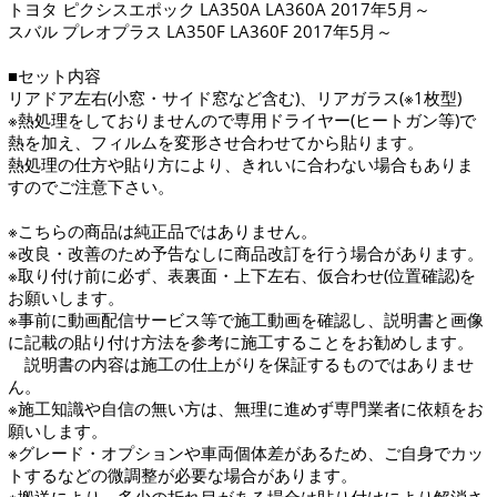
トヨタ ピクシスエポック LA350A LA360A 2017年5月～
スバル プレオプラス LA350F LA360F 2017年5月～
■セット内容
リアドア左右(小窓・サイド窓など含む)、リアガラス(※1枚型)
※熱処理をしておりませんので専用ドライヤー(ヒートガン等)で
熱を加え、フィルムを変形させ合わせてから貼ります。
熱処理の仕方や貼り方により、きれいに合わない場合もありま
すのでご注意下さい。
※こちらの商品は純正品ではありません。
※改良・改善のため予告なしに商品改訂を行う場合があります。
※取り付け前に必ず、表裏面・上下左右、仮合わせ(位置確認)を
お願いします。
※事前に動画配信サービス等で施工動画を確認し、説明書と画像
に記載の貼り付け方法を参考に施工することをお勧めします。
説明書の内容は施工の仕上がりを保証するものではありませ
ん。
※施工知識や自信の無い方は、無理に進めず専門業者に依頼をお
願いします。
※グレード・オプションや車両個体差があるため、ご自身でカッ
トするなどの微調整が必要な場合があります。