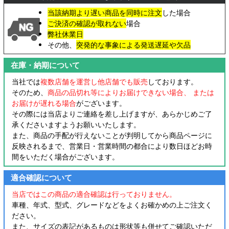
当該納期より遅い商品を同時に注文
した場合
ご決済の確認が取れない
場合
弊社休業日
その他、
突発的な事象による発送遅延や欠品
在庫・納期について
当社では
複数店舗を運営し他店舗でも販売
しております。
そのため、
商品の品切れ等によりお届けできない場合、 または
お届けが遅れる場合
がございます。
その際には当店よりご連絡を差し上げますが、あらかじめご了
承くださいますようお願いいたします。
また、商品の手配が行えないことが判明してから商品ページに
反映されるまで、営業日・営業時間の都合により数日ほどお時
間をいただく場合がございます。
適合確認について
当店ではこの商品の適合確認は行っておりません。
車種、年式、型式、グレードなどをよくお確かめの上ご注文く
ださい。
また、サイズの表記があるものは形状等も併せてご確認いただ