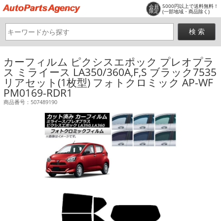
5000円以上で送料無料！
会員
限定
(一部地域・商品除く)
カーフィルム ピクシスエポック プレオプラ
ス ミライース LA350/360A,F,S ブラック7535
リアセット(1枚型) フォトクロミック AP-WF
PM0169-RDR1
商品番号：507489190