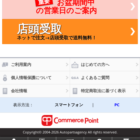
重要
お盆期間中
リブ
ット(分
デン
割) フォ
の営業日のご案内
コー
トクロ
ト）
ミック A
運転
P-WFPM
店頭受取
席側
0169-R
500
DR2
ネットで注文→店頭受取で送料無料！
mm
MG
B-50
トヨ
タ
ピク
ご利用案内
はじめての方へ
シス
エポ
個人情報保護について
よくあるご質問
ック
LA3
00A,
会社情報
特定商取法に基づく表示
LA3
10A
201
表示方法：
スマートフォン
|
PC
2年0
5月
～
Copyright© 2004-2026 Autopartsagency All rights reserved.