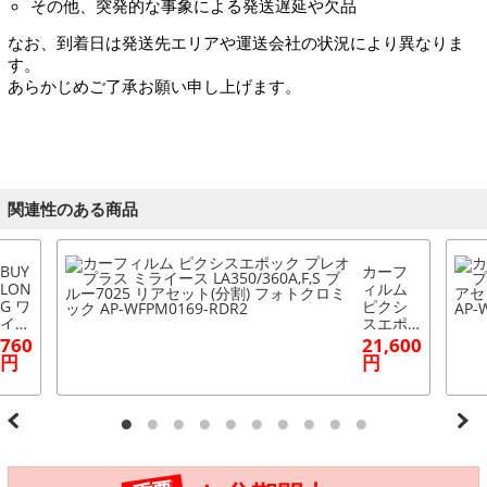
その他、突発的な事象による発送遅延や欠品
なお、到着日は発送先エリアや運送会社の状況により異なりま
す。
あらかじめご了承お願い申し上げます。
関連性のある商品
BUY
カーフ
LON
ィルム
G ワ
ピクシ
イパ
スエポ
ーブ
ック プ
760
21,600
レー
レオプ
円
円
ド
ラス ミ
スー
ライー
パー
ス LA35
グラ
0/360A,
ファ
F,S ブル
イト
ー7025
（モ
リアセ