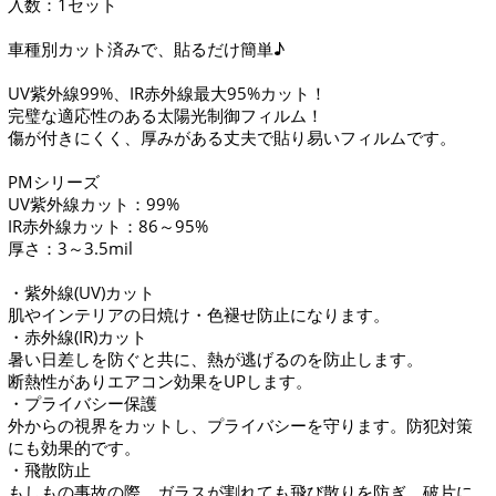
入数：1セット
車種別カット済みで、貼るだけ簡単♪
UV紫外線99%、IR赤外線最大95%カット！
完璧な適応性のある太陽光制御フィルム！
傷が付きにくく、厚みがある丈夫で貼り易いフィルムです。
PMシリーズ
UV紫外線カット：99%
IR赤外線カット：86～95%
厚さ：3～3.5mil
・紫外線(UV)カット
肌やインテリアの日焼け・色褪せ防止になります。
・赤外線(IR)カット
暑い日差しを防ぐと共に、熱が逃げるのを防止します。
断熱性がありエアコン効果をUPします。
・プライバシー保護
外からの視界をカットし、プライバシーを守ります。防犯対策
にも効果的です。
・飛散防止
もしもの事故の際、ガラスが割れても飛び散りを防ぎ、破片に