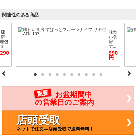
関連性のある商品
 建
味わ
 御
い食
理包
房
 3pc
すぱ
ッ
っと
,290
990
・A
フル
円
円
K-53
ーツ
1003
ナイ
8)
フ
サヤ
付 A
FK-1
03
重要
お盆期間中
の営業日のご案内
店頭受取
ネットで注文→店頭受取で送料無料！