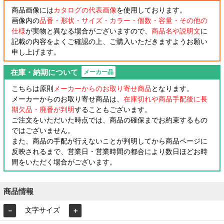
商品画像には
カタログの代表画像
を使用しております。
画像内の
品番・形状・サイズ・カラー・個数・容量・その他の
仕様
が実物と異なる場合がございますので、
商品名や説明文
に
記載の内容をよくご確認の上、ご購入いただきますようお願い
申し上げます。
在庫・納期について
メーカー品
こちらは原則
メーカーからのお取り寄せ商品
となります。
メーカーからのお取り寄せ商品は、
在庫切れや商品手配後に長
期欠品・廃番が判明
することもございます。
ご注文をいただいた時点では、商品の確保までお約束するもの
ではございません。
また、商品の手配が行えないことが判明してから商品ページに
反映されるまで、営業日・営業時間の都合により数日ほどお時
間をいただく場合がございます。
商品情報
文字サイズ
－
＋