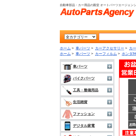
自動車部品・カー用品の殿堂 オートパーツエージェン
ホーム
>
車パーツ
>
カーアクセサリー
>
カ
ホーム
>
車パーツ
>
カーフィルム
>
ホンダ/H
車パーツ
バイクパーツ
工具・整備用品
生活雑貨
ファッション
デジタル家電