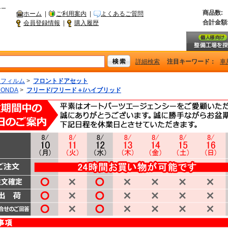
シー
商品数:
ホーム
|
ご利用案内
|
よくあるご質問
合計金額
会員登録情報
|
購入履歴
詳細検索
注目キーワード：
車
ーフィルム
>
フロントドアセット
ONDA
>
フリード/フリード＋/ハイブリッド