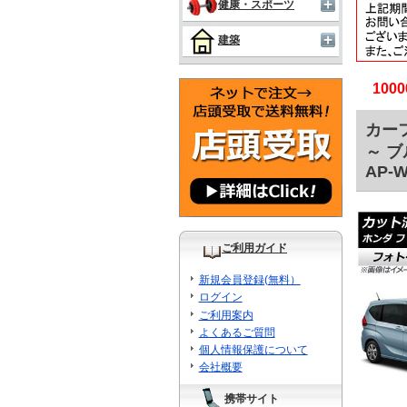
健康・スポーツ
建築
10
カーフ
～ 
AP-W
ご利用ガイド
新規会員登録(無料）
ログイン
ご利用案内
よくあるご質問
個人情報保護について
会社概要
携帯サイト