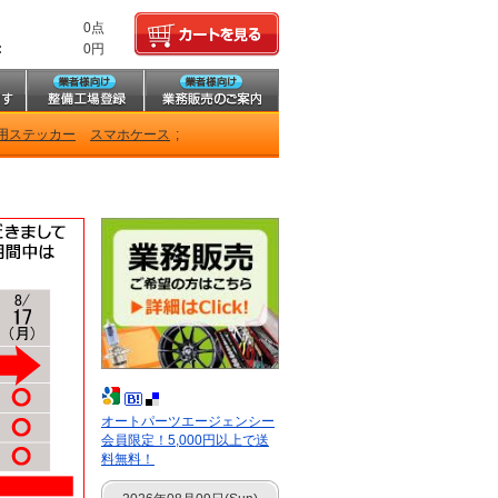
0点
:
0円
用ステッカー
スマホケース
;
オートパーツエージェンシー
会員限定！5,000円以上で送
料無料！