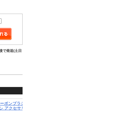
前後で発送(土日
DC12ボルト カーエレクトロニクス シガーライターUSB
エアフィ
ソケットスプリッタモーターカーDCデジタル電圧計3 ホ
広州汽車 
ール パネル電源ソケット デュアルUSB AL-AA-1757 AL
9-2021
9,540円