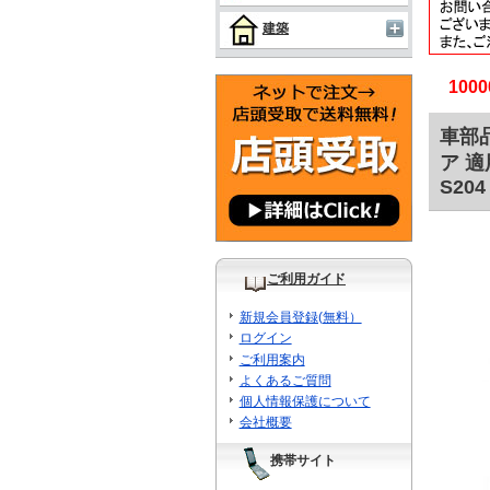
建築
10
車部品
ア 適
S204
ご利用ガイド
新規会員登録(無料）
ログイン
ご利用案内
よくあるご質問
個人情報保護について
会社概要
携帯サイト