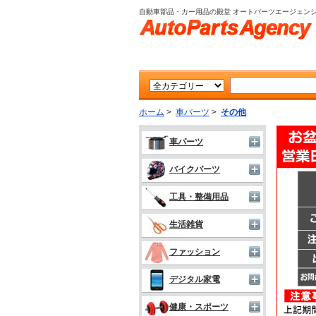
自動車部品・カー用品の殿堂 オートパーツエージェン
ホーム
>
車パーツ
>
その他
車パーツ
バイクパーツ
工具・整備用品
生活雑貨
ファッション
デジタル家電
健康・スポーツ