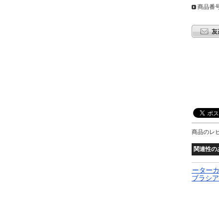
商品番号:
商品のレ
関連性の
ー フィット
スターター モーターカーボンブラシ ホルダー アセンブリ
シ アクセサ
菱 6014T850 ブラシアセンブリ アクセサリー AL-DD-16
AL
7,680円
10,70