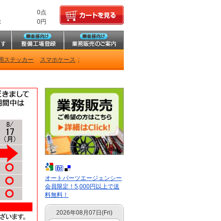
0点
:
0円
用ステッカー
スマホケース
;
オートパーツエージェンシー
会員限定！5,000円以上で送
料無料！
2026年08月07日(Fri)