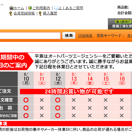
シー
商品数:
ホーム
|
ご利用案内
|
よくあるご質問
合計金額
会員登録情報
|
購入履歴
詳細検索
注目キーワード：
車