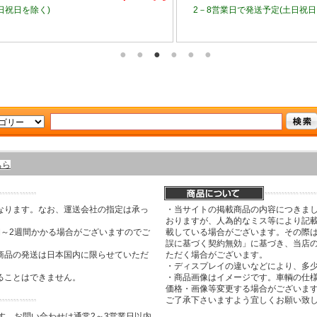
2－8営業日で発送予定
(土日祝日を除く)
ちら
なります。なお、運送会社の指定は承っ
・当サイトの掲載商品の内容につきま
おりますが、人為的なミス等により記
間～2週間かかる場合がございますのでご
載している場合がございます。その際は
誤に基づく契約無効」に基づき、当店
商品の発送は日本国内に限らせていただ
ただく場合がございます。
・ディスプレイの違いなどにより、多
ることはできません。
・商品画像はイメージです。車輌の仕
価格・画像等変更する場合がございま
ご了承下さいますよう宜しくお願い致
す。お問い合わせは通常2～3営業日以内