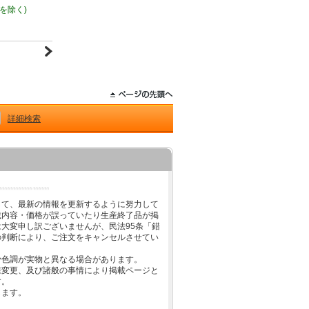
2－8営業日で発送予定
(土日祝日を除く)
2－8営
詳細検索
して、最新の情報を更新するように努力して
載内容・価格が誤っていたり生産終了品が掲
大変申し訳ございませんが、民法95条「錯
の判断により、ご注文をキャンセルさせてい
少色調が実物と異なる場合があります。
様変更、及び諸般の事情により掲載ページと
す。
します。