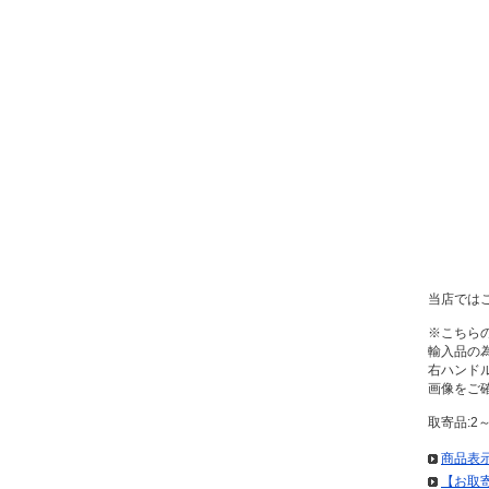
当店では
※こちら
輸入品の
右ハンド
画像をご
取寄品:2
商品表
【お取