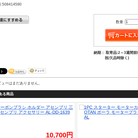
508414590
数量:
納期： 取寄品:2～3週間
祝/欠品時除く)
ビューはまだありません。
ある商品
 三
1PC スターター モーターカーボンブラシ ホルダー MAG
39
OTAN ボーラ モーターブラシ アクセサリー AL-DD-1637
AL
0円
11,620円