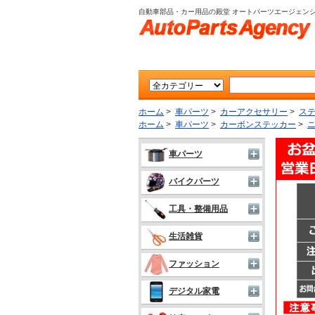
自動車部品・カー用品の殿堂 オートパーツエージェン
ホーム
>
車パーツ
>
カーアクセサリー
>
ス
ホーム
>
車パーツ
>
カーボンステッカー
>
ニ
車パーツ
バイクパーツ
工具・整備用品
生活雑貨
ファッション
デジタル家電