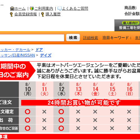
シー
商品数:
ホーム
|
ご利用案内
|
よくあるご質問
合計金額
会員登録情報
|
購入履歴
詳細検索
注目キーワード：
車
テッカー・デカール
>
ドア
ッサン/日産/NISSAN
>
デイズ