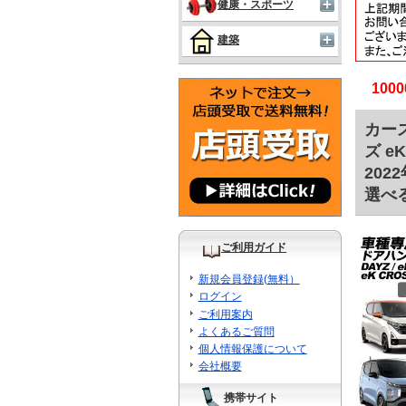
健康・スポーツ
建築
10
カース
ズ e
202
選べる
ご利用ガイド
新規会員登録(無料）
ログイン
ご利用案内
よくあるご質問
個人情報保護について
会社概要
携帯サイト