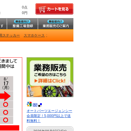
0点
:
0円
用ステッカー
スマホケース
;
オートパーツエージェンシー
会員限定！5,000円以上で送
料無料！