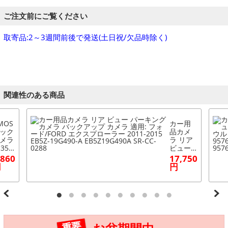
ご注文前にご覧ください
取寄品:2～3週間前後で発送(土日祝/欠品時除く)
関連性のある商品
MOS
カー用
ック
品カメ
メラ
ラ リア
350/
ビュー
S240
パーキ
,860
17,750
S300
ング カ
円
円
イセ
メラ バ
スラ
ックア
プ一
ップ カ
型 A
メラ 適
BC-L
用: フォ
02
ード/FO
RD エク
重要