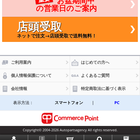
お盆期間中
スプロ
ーラー 2
の営業日のご案内
011-201
5 EB5Z-
19G490-
店頭受取
A EB5Z1
9G490A
ネットで注文→店頭受取で送料無料！
SR-CC-0
288
ご利用案内
はじめての方へ
個人情報保護について
よくあるご質問
会社情報
特定商取法に基づく表示
表示方法：
スマートフォン
|
PC
Copyright© 2004-2026 Autopartsagency All rights reserved.