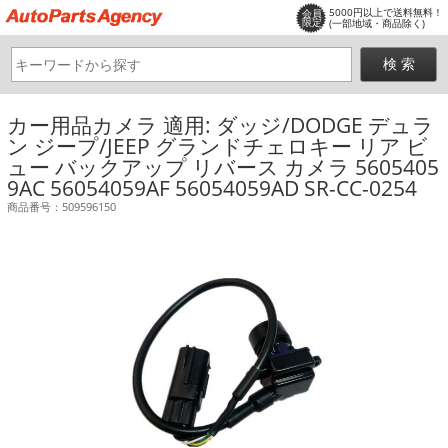
5000円以上で送料無料！
会員
限定
(一部地域・商品除く)
カー用品カメラ 適用: ダッジ/DODGE デュラ
ン ジープ/JEEP グランドチェロキー リア ビ
ュー バックアップ リバース カメラ 5605405
9AC 56054059AF 56054059AD SR-CC-0254
商品番号：509596150