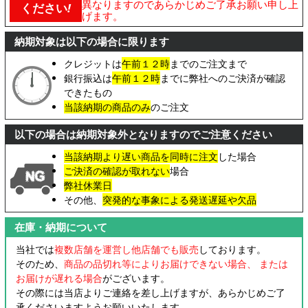
異なりますのであらかじめご了承お願い申し上
ください
!
げます。
納期対象は以下の場合に限ります
クレジットは
午前１２時
までのご注文まで
銀行振込は
午前１２時
までに弊社へのご決済が確認
できたもの
当該納期の商品のみ
のご注文
以下の場合は納期対象外となりますのでご注意ください
当該納期より遅い商品を同時に注文
した場合
ご決済の確認が取れない
場合
弊社休業日
その他、
突発的な事象による発送遅延や欠品
在庫・納期について
当社では
複数店舗を運営し他店舗でも販売
しております。
そのため、
商品の品切れ等によりお届けできない場合、 または
お届けが遅れる場合
がございます。
その際には当店よりご連絡を差し上げますが、あらかじめご了
承くださいますようお願いいたします。