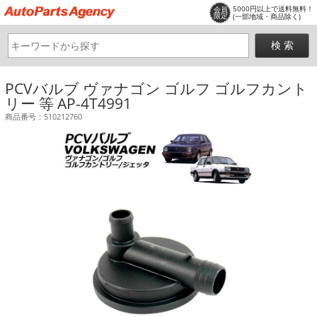
5000円以上で送料無料！
会員
限定
(一部地域・商品除く)
PCVバルブ ヴァナゴン ゴルフ ゴルフカント
リー 等 AP-4T4991
商品番号：510212760