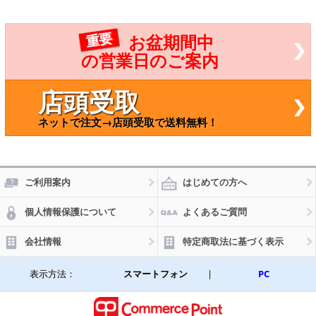
 ゴル
4T101
ヴァ
6
アン
重要
お盆期間中
選べ
1デ
の営業日のご案内
イン
フVI
店頭受取
ネットで注文→店頭受取で送料無料！
ご利用案内
はじめての方へ
個人情報保護について
よくあるご質問
会社情報
特定商取法に基づく表示
表示方法：
スマートフォン
|
PC