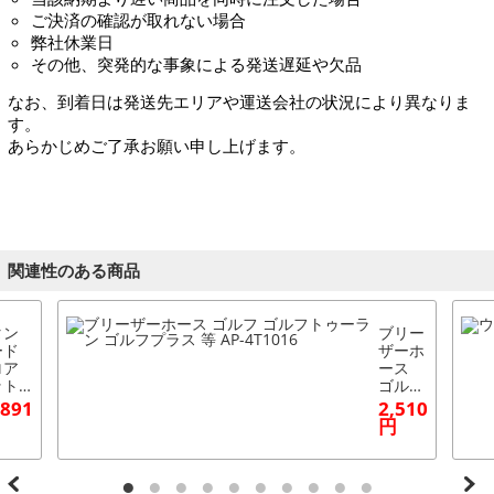
ご決済の確認が取れない場合
弊社休業日
その他、突発的な事象による発送遅延や欠品
なお、到着日は発送先エリアや運送会社の状況により異なりま
す。
あらかじめご了承お願い申し上げます。
関連性のある商品
タン
ブリー
ード
ザーホ
ロア
ース
ット
ゴルフ
種専
ゴルフ
,891
2,510
タイ
トゥー
円
フォ
ラン
クス
ゴルフ
ーゲ
プラス
ゴル
等 AP-