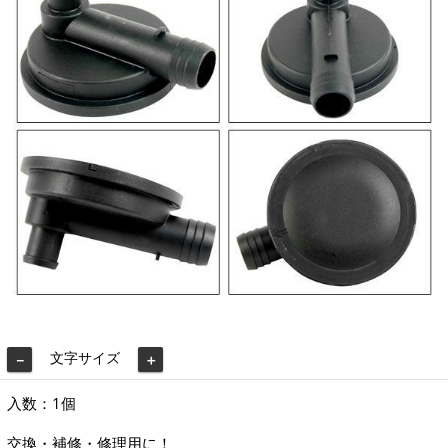
文字サイズ
－
＋
入数：1個
交換・補修・修理用に！