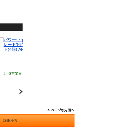
パワーウインドウスイッチカバー トヨタ RAV4 50系 全グ
エアコ
レード対応 2019年04月～ ブラック ABS製 入数：1セッ
対応 
ト(4個) AP-IT1132-BK
入数：
5,460円
2～8営業日で発送予定
欠品の場合
1か月以上
2～8
詳細検索