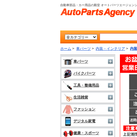
自動車部品・カー用品の殿堂 オートパーツエージェン
ホーム
>
車パーツ
>
内装・インテリア
>
内
車パーツ
バイクパーツ
工具・整備用品
生活雑貨
ファッション
デジタル家電
健康・スポーツ