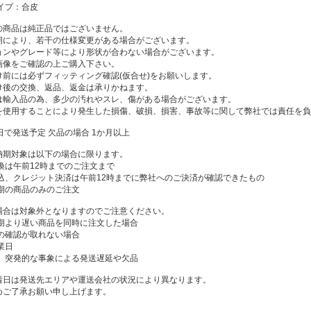
イプ：合皮
の商品は純正品ではございません。
期により、若干の仕様変更がある場合がございます。
ョンやグレード等により形状が合わない場合がございます。
像をご確認の上ご購入下さい。
け前には必ずフィッティング確認(仮合せ)をお願いします。
け後の交換、返品、返金は承りかねます。
は輸入品の為、多少の汚れやスレ、傷がある場合がございます。
を使用することにより発生した損傷、破損、損害、事故等に関して弊社では責任を負
日で発送予定 欠品の場合 1か月以上
納期対象は以下の場合に限ります。
換は午前12時までのご注文まで
振込、クレジット決済は午前12時までに弊社へのご決済が確認できたもの
納期の商品のみのご注文
場合は対象外となりますのでご注意ください。
納期より遅い商品を同時に注文した場合
済の確認が取れない場合
業日
他、突発的な事象による発送遅延や欠品
着日は発送先エリアや運送会社の状況により異なります。
めご了承お願い申し上げます。