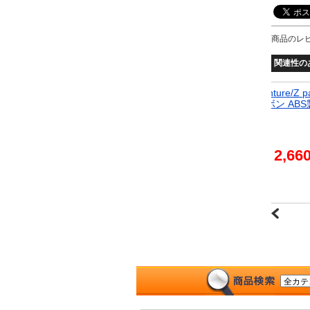
商品のレ
関連性の
19年04月
エアコンダクトカバー トヨタ RAV4 50系 Adventure/Z p
age/G/HYBRID G 2019年04月～ ブラックカーボン ABS
P-IT1122-BKC
2,240円
2,66
2～8営業日で発送予定
欠品の場合
1か月以上