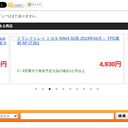
ビューはまだありません。
ある商品
ack
トランクトレイ トヨタ RAV4 50系 2019年04月～ TPO素
製 A
材 AP-IT361
0円
4,930円
2～8営業日で発送予定
欠品の場合
1か月以上