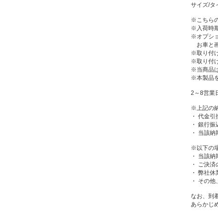
サイズ/タ
※こちら
※入荷時
※オプシ
お車と画
※取り付
※取り付
※当商品
※本製品
2～8営業
※上記の
・ 代金引
・ 銀行
・ 当該
※以下の
・ 当該
・ ご決
・ 弊社休
・ その
なお、到
あらかじ