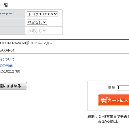
一覧
メーカー
OYOTA
RAV4
60系
2025年12月～
/AXAP64
示について
他の商品
510212780
数量:
納期： 2～8営業日で発送
合 1か月以上