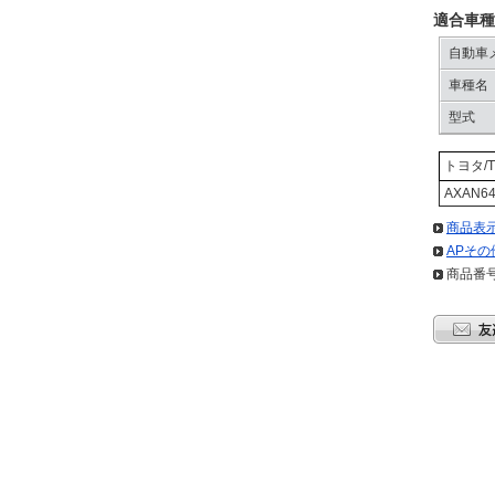
適合車種
自動車
車種名
型式
トヨタ/T
AXAN64
商品表
APその
商品番号: