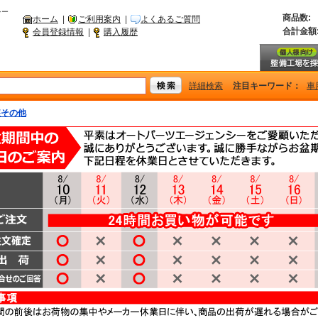
シー
商品数:
ホーム
|
ご利用案内
|
よくあるご質問
合計金額
会員登録情報
|
購入履歴
詳細検索
注目キーワード：
車
装その他