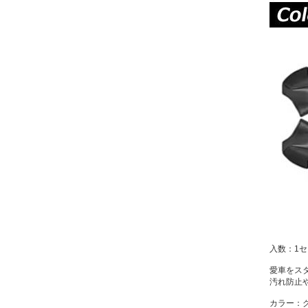
入数：1セ
愛車をス
汚れ防止
カラー：