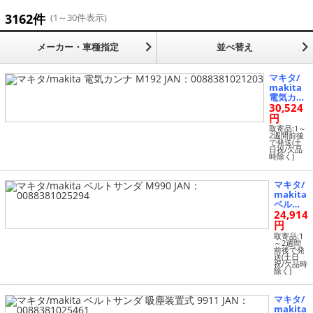
発電機 (3)
3162件
(1～30件表示)
その他 (1147)
メーカー・車種指定
並べ替え
マキタ/
makita
電気カン
30,524
ナ M192 J
AN：008
円
83810212
取寄品:1～
03
2週間前後
で発送(土
日祝/欠品
時除く)
マキタ/
makita
ベルト
24,914
サンダ
M990 JA
円
N：008
取寄品:1
8381025
～2週間
前後で発
294
送(土日
祝/欠品時
除く)
マキタ/
makita