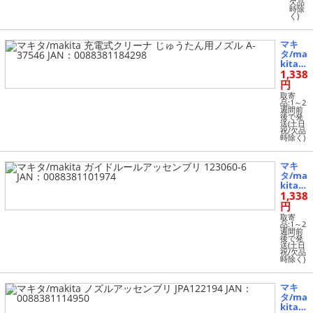
ホー
欠品
時除
ス A
く)
-375
68 J
A
マキ
N：
タ/ma
008
kita
838
1,338
充電式
118
クリー
円
427
ナ じ
取寄
4
ゅうた
品:1～2
週間前
ん用ノ
後で発
ズル A
送(土日
祝/欠品
-37546
時除く)
JAN：
00883
81184
マキ
298
タ/ma
kita
1,338
ガイド
ルール
円
アッセ
取寄
ンブリ
品:1～2
週間前
12306
後で発
0-6 JA
送(土日
祝/欠品
N：00
時除く)
88381
10197
4
マキ
タ/ma
kita