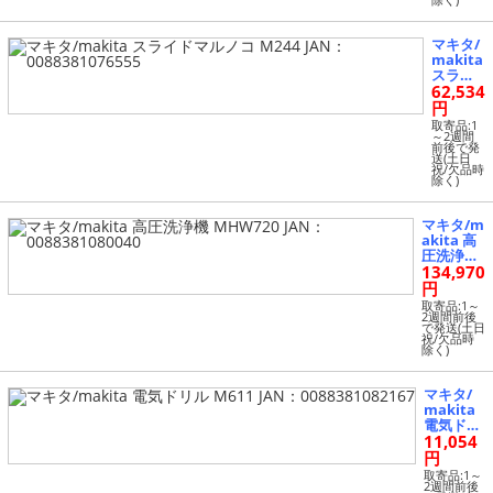
除く)
マキタ/
makita
スライ
62,534
ドマル
ノコ M2
円
44 JA
取寄品:1
N：008
～2週間
前後で発
8381076
送(土日
555
祝/欠品時
除く)
マキタ/m
akita 高
圧洗浄機
134,970
MHW720
JAN：008
円
83810800
取寄品:1～
40
2週間前後
で発送(土日
祝/欠品時
除く)
マキタ/
makita
電気ドリ
11,054
ル M611 J
AN：008
円
83810821
取寄品:1～
67
2週間前後