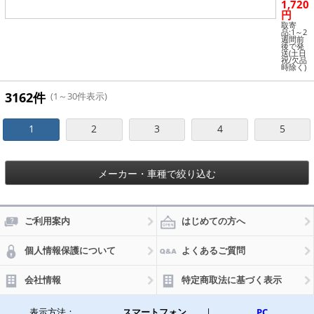
1,720
ノズル
アッセ
円
ンブリ
取寄
JPA12
品:1～2
週間前
2194 J
後で発
AN：0
送(土日
祝/欠品
08838
時除く)
11149
50
3162件
(1～30件表示)
1
2
3
4
5
メーカー・車種で絞り込む
ご利用案内
はじめての方へ
個人情報保護について
よくあるご質問
会社情報
特定商取法に基づく表示
表示方法：
スマートフォン
|
PC