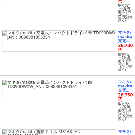
円
ル DF03
取寄品:1
0DWX J
～2週間
前後で発
AN：00
送(土日
8838109
祝/欠品時
除く)
3347
マキタ/
makita
充電式
26,730
インパ
クトド
円
ライバ
取寄品:1
青 TD09
～2週間
前後で発
0DWX J
送(土日
AN：00
祝/欠品時
除く)
8838109
3354
マキタ/
makita
充電式
26,730
インパ
クトド
円
ライバ
取寄品:1
白 TD09
～2週間
前後で発
0DWX
送(土日
W JA
祝/欠品時
除く)
N：008
8381093
361
マキタ/