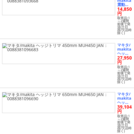
makita
震動ド
14,850
リル M8
16K JA
円
N：008
取寄品:1
8381093
～2週間
前後で発
668
送(土日
祝/欠品時
除く)
マキタ/
makita
ヘッジ
27,950
トリマ 4
50mm
円
MUH45
取寄品:1
0 JAN：
～2週間
前後で発
0088381
送(土日
096683
祝/欠品時
除く)
マキタ/
makita
ヘッジ
39,104
トリマ 6
50mm
円
MUH65
取寄品:1
0 JAN：
～2週間
前後で発
0088381
送(土日
096690
祝/欠品時
除く)