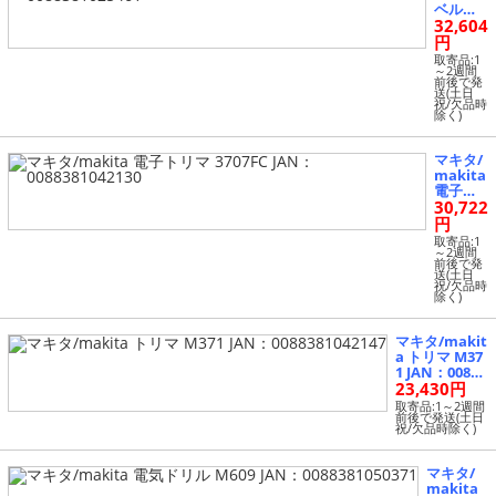
ベルト
32,604
サンダ
吸塵装
円
置式 99
取寄品:1
11 JA
～2週間
前後で発
N：008
送(土日
8381025
祝/欠品時
除く)
461
マキタ/
makita
電子ト
30,722
リマ 37
07FC JA
円
N：008
取寄品:1
8381042
～2週間
前後で発
130
送(土日
祝/欠品時
除く)
マキタ/makit
a トリマ M37
1 JAN：00883
23,430円
81042147
取寄品:1～2週間
前後で発送(土日
祝/欠品時除く)
マキタ/
makita