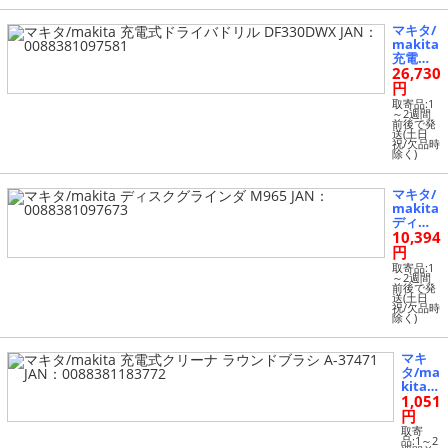
マキタ/
makita
充電式
26,730
ドライ
バドリ
円
ル DF33
取寄品:1
0DWX J
～2週間
前後で発
AN：00
送(土日
8838109
祝/欠品時
除く)
7581
マキタ/
makita
ディス
10,394
クグラ
インダ
円
M965 JA
取寄品:1
N：008
～2週間
前後で発
8381097
送(土日
673
祝/欠品時
除く)
マキ
タ/ma
kita
1,051
充電式
クリー
円
ナ ラ
取寄
ウンド
品:1～2