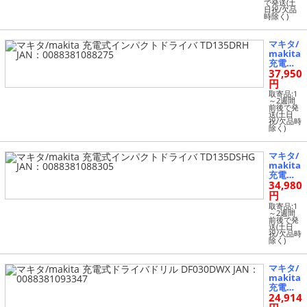
で発送(土
日祝/欠品
時除く)
マキタ/
makita
充電式
37,950
インパ
クトド
円
ライバ
取寄品:1
TD135D
～2週間
前後で発
RH JA
送(土日
N：008
祝/欠品時
除く)
8381088
275
マキタ/
makita
充電式
34,980
インパ
クトド
円
ライバ
取寄品:1
TD135D
～2週間
前後で発
SHG JA
送(土日
N：008
祝/欠品時
除く)
8381088
305
マキタ/
makita
充電式
24,914
ドライ
バドリ