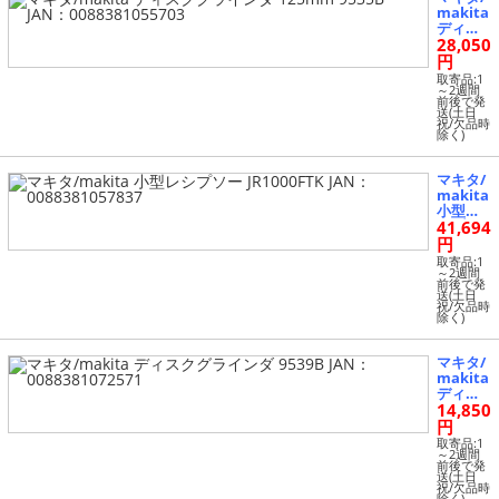
makita
ディス
28,050
クグラ
インダ 1
円
25mm
取寄品:1
9535B J
～2週間
前後で発
AN：00
送(土日
8838105
祝/欠品時
除く)
5703
マキタ/
makita
小型レ
41,694
シプソ
ー JR10
円
00FTK J
取寄品:1
AN：00
～2週間
前後で発
8838105
送(土日
7837
祝/欠品時
除く)
マキタ/
makita
ディス
14,850
クグラ
インダ 9
円
539B JA
取寄品:1
N：008
～2週間
前後で発
8381072
送(土日
571
祝/欠品時