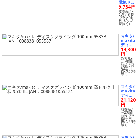
電気ドリ
9,734円
ル M609 J
AN：008
取寄品:1～
2週間前後
83810503
で発送(土
71
日祝/欠品
時除く)
マキタ/
makita
ディス
19,800
クグラ
インダ 1
円
00mm
取寄品:1
9533B J
～2週間
前後で発
AN：00
送(土日
8838105
祝/欠品時
除く)
5567
マキタ/
makita
ディス
21,120
クグラ
インダ 1
円
00mm
取寄品:1
高トル
～2週間
前後で発
ク仕様 9
送(土日
533BL J
祝/欠品時
除く)
AN：00
8838105
5574
マキタ/