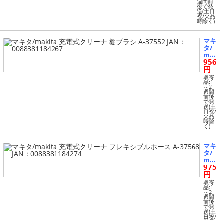
週間前
ブラシ
後で発
A-374
送(土日
祝/欠品
71 JA
時除く)
N：00
88381
18377
マキ
2
タ/
ma
956
kita
充電
円
式ク
取寄
リー
品:1
～2
ナ
週間
棚ブ
前後
で発
ラシ
送(土
A-37
日祝/
552
欠品
時除
JA
く)
N：
008
838
マキ
118
タ/
426
ma
7
975
kita
充電
円
式ク
取寄
リー
品:1
～2
ナ
週間
フレ
前後
で発
キシ
送(土
ブル
日祝/