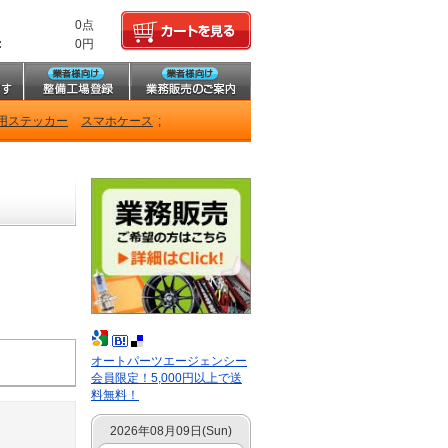
0点
:
0円
用ステッカー
スマホケース
;
オートパーツエージェンシー
会員限定！5,000円以上で送
料無料！
2026年08月09日(Sun)