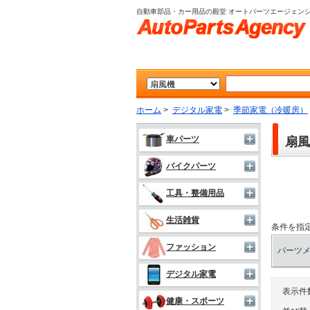
自動車部品・カー用品の殿堂 オートパーツエージェン
ホーム
>
デジタル家電
>
季節家電（冷暖房）
車パーツ
扇風
バイクパーツ
工具・整備用品
生活雑貨
条件を指
ファッション
パーツ
デジタル家電
表示件
健康・スポーツ