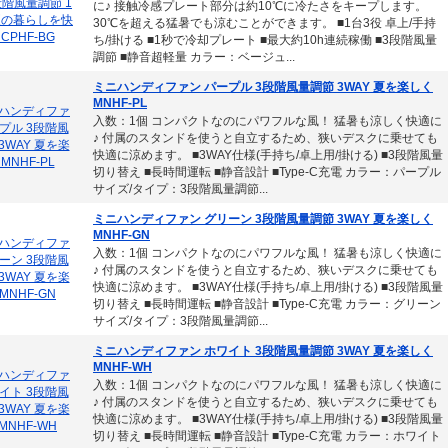
に♪ 接触冷感プレート部分は約10℃に冷たさをキープします。
30℃を超える猛暑でも涼むことができます。 ■1台3役 卓上/手持
ち/掛ける ■1秒で冷却プレート ■最大約10h連続稼働 ■3段階風量
調節 ■静音超軽量 カラー：ベージュ...
ミニハンディファン パープル 3段階風量調節 3WAY 夏を楽しく
MNHF-PL
入数：1個 コンパクトなのにパワフルな風！ 猛暑も涼しく快適に
♪ 付属のスタンドを使うと自立するため、狭いデスクに乗せても
快適に涼めます。 ■3WAY仕様(手持ち/卓上用/掛ける) ■3段階風量
切り替え ■長時間運転 ■静音設計 ■Type-C充電 カラー：パープル
サイズ/タイプ：3段階風量調節...
ミニハンディファン グリーン 3段階風量調節 3WAY 夏を楽しく
MNHF-GN
入数：1個 コンパクトなのにパワフルな風！ 猛暑も涼しく快適に
♪ 付属のスタンドを使うと自立するため、狭いデスクに乗せても
快適に涼めます。 ■3WAY仕様(手持ち/卓上用/掛ける) ■3段階風量
切り替え ■長時間運転 ■静音設計 ■Type-C充電 カラー：グリーン
サイズ/タイプ：3段階風量調節...
ミニハンディファン ホワイト 3段階風量調節 3WAY 夏を楽しく
MNHF-WH
入数：1個 コンパクトなのにパワフルな風！ 猛暑も涼しく快適に
♪ 付属のスタンドを使うと自立するため、狭いデスクに乗せても
快適に涼めます。 ■3WAY仕様(手持ち/卓上用/掛ける) ■3段階風量
切り替え ■長時間運転 ■静音設計 ■Type-C充電 カラー：ホワイト