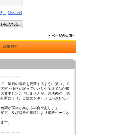
5
...
[次へ >>]
詳細検索
して、最新の情報を更新するように努力して
載内容・価格が誤っていたり生産終了品が掲
大変申し訳ございませんが、民法95条「錯
の判断により、ご注文をキャンセルさせてい
少色調が実物と異なる場合があります。
様変更、及び諸般の事情により掲載ページと
す。
します。