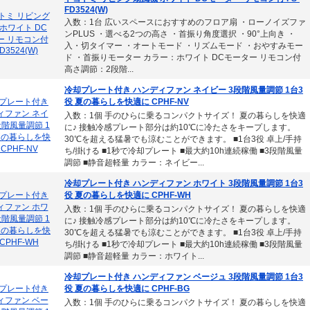
FD3524(W)
入数：1台 広いスペースにおすすめのフロア扇 ・ローノイズファ
ンPLUS ・選べる2つの高さ ・首振り角度選択 ・90°上向き ・
入・切タイマー ・オートモード ・リズムモード ・おやすみモー
ド ・首振りモーター カラー：ホワイト DCモーター リモコン付
高さ調節：2段階...
冷却プレート付き ハンディファン ネイビー 3段階風量調節 1台3
役 夏の暮らしを快適に CPHF-NV
入数：1個 手のひらに乗るコンパクトサイズ！ 夏の暮らしを快適
に♪ 接触冷感プレート部分は約10℃に冷たさをキープします。
30℃を超える猛暑でも涼むことができます。 ■1台3役 卓上/手持
ち/掛ける ■1秒で冷却プレート ■最大約10h連続稼働 ■3段階風量
調節 ■静音超軽量 カラー：ネイビー...
冷却プレート付き ハンディファン ホワイト 3段階風量調節 1台3
役 夏の暮らしを快適に CPHF-WH
入数：1個 手のひらに乗るコンパクトサイズ！ 夏の暮らしを快適
に♪ 接触冷感プレート部分は約10℃に冷たさをキープします。
30℃を超える猛暑でも涼むことができます。 ■1台3役 卓上/手持
ち/掛ける ■1秒で冷却プレート ■最大約10h連続稼働 ■3段階風量
調節 ■静音超軽量 カラー：ホワイト...
冷却プレート付き ハンディファン ベージュ 3段階風量調節 1台3
役 夏の暮らしを快適に CPHF-BG
入数：1個 手のひらに乗るコンパクトサイズ！ 夏の暮らしを快適