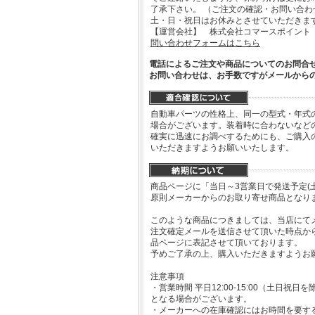
了承下さい。 （ご注文の確認・お問い合
土・日・祝日はお休みとさせていただきま
【運営会社】 株式会社コマースポイント
問い合わせフォームはこちら
電話によるご注文や商品についてのお問合
お問い合わせは、お手数ですがメールから
自動車パーツの性格上、同一の型式・年式
場合がございます。装着時に合わないなど
確実に迅速にお調べするためにも、ご購入
いただきますようお願いいたします。
商品ページに「当日～3営業日で発送予定(
原則メーカーからのお取り寄せ商品となり
このような商品につきましては、当店にて
注文確定メールを送信させて頂いた時点か
品ページに表記させて頂いております。
予めご了承の上、購入いただきますようお
注意事項
・営業時間 平日12:00-15:00（土日
となる場合がございます。
・メーカーへの在庫確認にはお時間を要す