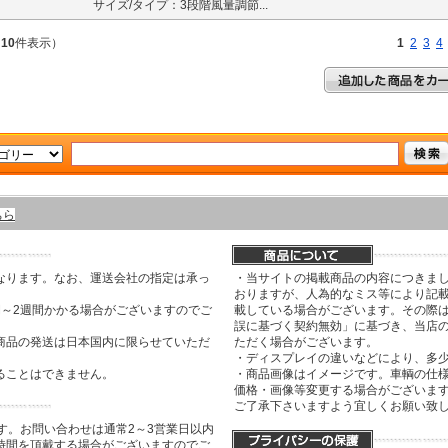
サイズ/タイプ：3段階風量調節...
～
10
件表示）
1
2
3
4
ちら
なります。なお、運送会社の指定は承っ
・当サイトの掲載商品の内容につきま
おりますが、人為的なミス等により記
間～2週間かかる場合がございますのでご
載している場合がございます。その際は
誤に基づく契約無効」に基づき、当店
商品の発送は日本国内に限らせていただ
ただく場合がございます。
・ディスプレイの違いなどにより、多
ることはできません。
・商品画像はイメージです。車輌の仕
価格・画像等変更する場合がございま
ご了承下さいますよう宜しくお願い致
す。お問い合わせは通常2～3営業日以内
時間を頂戴する場合がございますのでご