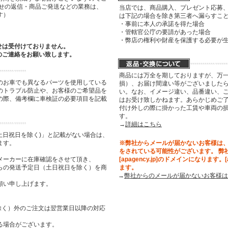
わせの返信・商品ご発送などの業務は、
当店では、商品購入、プレゼント応募
す）
は下記の場合を除き第三者へ漏らすこ
・事前に本人の承諾を得た場合
・管轄官公庁の要請があった場合
・弊店の権利や財産を保護する必要が
せは受付けておりません。
のご連絡をお願い致します。
商品には万全を期しておりますが、万
のお車でも異なるパーツを使用している
損）、お届け間違い等がございましたら
のトラブル防止や、お客様のご希望品を
い。なお、イメージ違い、品番違い、
の際、備考欄に車検証の必要項目を記載
はお受け致しかねます。あらかじめご了
付け外しの際に掛かった工賃や車両の
す。
→
詳細はこちら
土日祝日を除く)」と記載がない場合は、
ます。
※弊社からメールが届かないお客様は
をされている可能性がございます。 弊
メーカーに在庫確認をさせて頂き、
[apagency.jp]のドメインになります。
らの発送予定日（土日祝日を除く）を商
ます。
→
弊社からのメールが届かないお客様は
願い申し上げます。
祝日を除く）外のご注文は翌営業日以降の対応
る場合がございます。