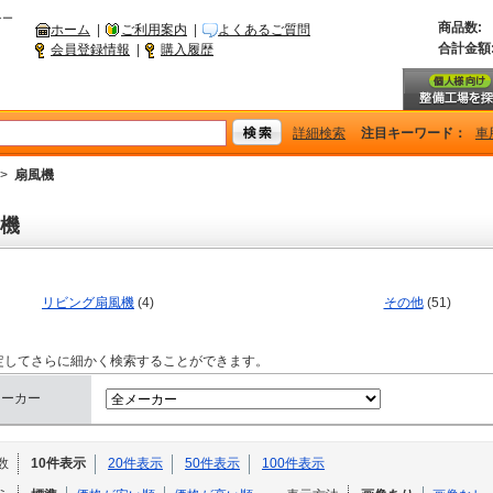
シー
商品数:
ホーム
|
ご利用案内
|
よくあるご質問
合計金額
会員登録情報
|
購入履歴
詳細検索
注目キーワード：
車
>
扇風機
機
リビング扇風機
(4)
その他
(51)
定してさらに細かく検索することができます。
メーカー
数
10件表示
20件表示
50件表示
100件表示