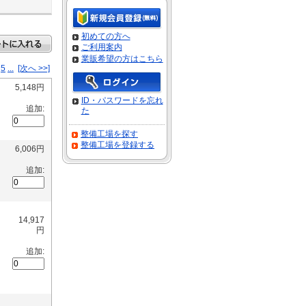
初めての方へ
ご利用案内
業販希望の方はこちら
5
...
[次へ >>]
5,148円
ID・パスワードを忘れ
追加:
た
整備工場を探す
整備工場を登録する
6,006円
追加:
14,917
円
追加: