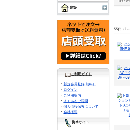
並び替
建築
55
件（
1
ご利用ガイド
新規会員登録(無料）
ログイン
ご利用案内
よくあるご質問
個人情報保護について
会社概要
携帯サイト