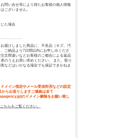
、お問い合せ等により得たお客様の個人情報
とはございません。
生じた場合
一お届けしました商品に、不良品（キズ、汚
、ご納品より7日間以内にお申し出くださ
ご注文間違いなどお客様のご都合による返品
承のうえお買い求めください。 また、取り
損害などはいかなる場合でも保証できかねま
、ドメイン指定やメール受信拒否などの設定
社からお送りしますご連絡は全て
[apagency.jp]のドメイン解除をお願い致し
こちらをご覧ください。