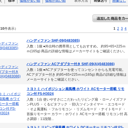
え
標準
価格が安い順
価格が高い順
表示方法
画像あり
画像なし
～
10
件表示）
1
2
3
4
ハンディファン SHF-09(0483085)
入数：1個 ●外出時の携帯用としてもおすすめ。 約95×65×225ｍ
ｍ(165g) 商品の詳細な情報はメーカーサイトをご確認ください。
ハンディファン ACアダプター付き SHF-09(A)(0483086)
入数：1個 ●ACアダプターを使ってコンセントからも充電可能。
ACアダプター付き 約95×65×225ｍｍ(165g) 商品の詳細な情報は
メーカーサイトをご確認ください。
トヨトミ ハイポジション扇風機 ホワイト ACモーター搭載 リモ
コン付 FS-H3024
入数：1台 使いやすさにこだわったリビング扇 ・ローノイズファ
ンPLUS ・くるピタフック ・切/入ツインタイマー ・エコモード
・そよ風運転 ・フルリモコン ・リズムモード ・ナイトモード ・
首振りモーター カラー：ホワイト ACモーター搭載 リモコン付 高
さ調節：11段階...
トヨトミ リビング扇風機 ホワイト DCモーター リモコン付 FS-